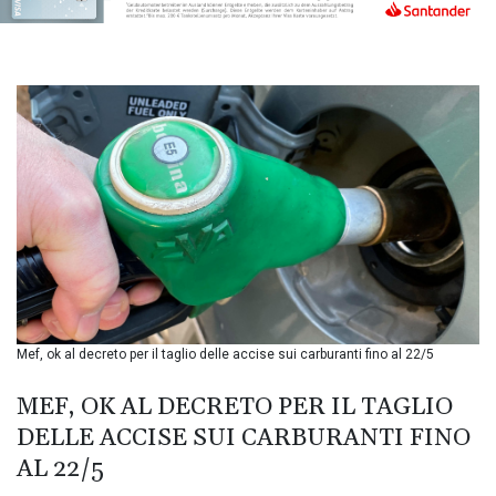
BIF 3451.157116
BMD 1.156136
BND 1.477082
BOB 13.69983
BRL 5.876989
BSD 1.152686
BTN 109.688637
BWP 15.558807
BYN 3.432357
BYR
22660.258427
BZD 2.318271
CAD 1.612983
CDF
2615.761404
Mef, ok al decreto per il taglio delle accise sui carburanti fino al 22/5
CHF 0.93588
CLF 0.026829
MEF, OK AL DECRETO PER IL TAGLIO
CLP
DELLE ACCISE SUI CARBURANTI FINO
1055.916879
AL 22/5
CNY 7.801146
CNH 7.796152