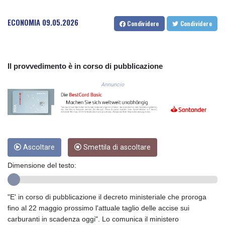
COP 3633.55485
CRC 523.993489
ECONOMIA
09.05.2026
Condividere
Condividere
CUC 1.156136
CUP 30.637594
CVE 110.26363
CZK 24.258158
Il provvedimento è in corso di pubblicazione
DJF 205.267449
Annuncio
DKK 7.477932
DOP 67.289164
DZD 152.967099
EGP 57.293288
ERN 17.342035
ETB 186.049588
Ascoltare
Smettila di ascoltare
FJD 2.553384
FKP 0.857252
Dimensione del testo:
GBP 0.858527
GEL 3.017966
GGP 0.857252
"E' in corso di pubblicazione il decreto ministeriale che proroga
GHS 13.526832
fino al 22 maggio prossimo l'attuale taglio delle accise sui
GIP 0.857252
carburanti in scadenza oggi". Lo comunica il ministero