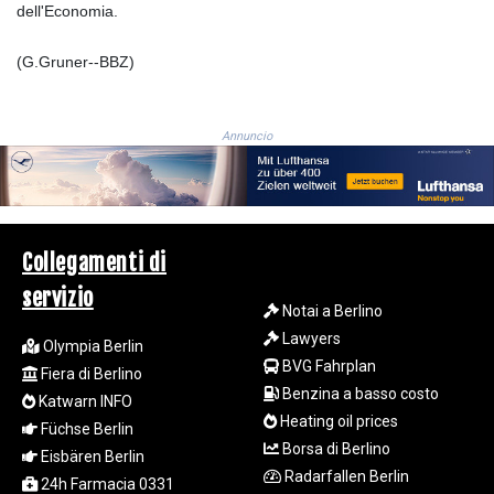
GMD 84.980421
dell'Economia.
GNF
10123.874202
(G.Gruner--BBZ)
GTQ 8.794891
GYD 241.157003
HKD 9.066767
Annuncio
HNL 30.895616
HRK 7.536622
HTG 150.718127
HUF 363.096405
IDR
Collegamenti di
20580.370421
servizio
ILS 3.468234
Notai a Berlino
IMP 0.857252
Lawyers
Olympia Berlin
INR 110.076256
BVG Fahrplan
Fiera di Berlino
IQD
Benzina a basso costo
1509.981237
Katwarn INFO
Heating oil prices
IRR
Füchse Berlin
1590322.371805
Borsa di Berlino
Eisbären Berlin
ISK 142.598215
Radarfallen Berlin
24h Farmacia 0331