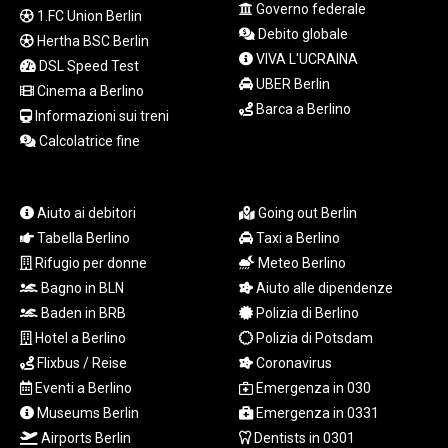
JEP 0.857252
Governo federale
1.FC Union Berlin
JMD 183.057725
Debito globale
Hertha BSC Berlin
JOD 0.819746
VIVA L'UCRAINA
DSL Speed Test
JPY 182.445186
UBER Berlin
KES 149.158147
Cinema a Berlino
Barca a Berlino
KGS 101.104505
Informazioni sui treni
KHR
Calcolatrice fine
4681.941823
KMF 492.514185
KRW
Aiuto ai debitori
Going out Berlin
1627.677557
Tabella Berlino
Taxi a Berlino
KWD 0.356853
Rifugio per donne
Meteo Berlino
KYD 0.960588
KZT 540.233287
Bagno in BLN
Aiuto alle dipendenze
LAK
Baden in BRB
Polizia di Berlino
26025.676609
Hotel a Berlino
Polizia di Potsdam
LBP
Flixbus / Reise
Coronavirus
103223.017367
Eventi a Berlino
Emergenza in 030
LKR 386.635196
Museums Berlin
Emergenza in 0331
LRD 208.057415
Airports Berlin
Dentists in 0301
LSL 18.726567