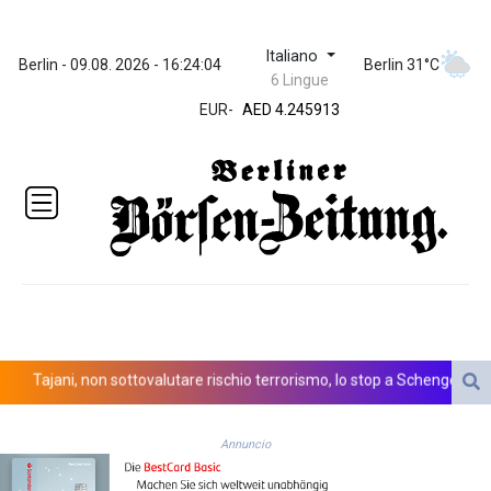
Italiano
ZWL 372.275202
Berlin - 09.08. 2026 - 16:24:04
Berlin 31°C
6 Lingue
AED 4.245913
EUR
-
AED 4.245913
AFN 76.887634
ALL 93.218842
AMD
422.094755
AOA
1060.176801
ARS
1724.882567
AUD 1.638747
AWG 2.082489
AZN 1.97002
Tajani, non sottovalutare rischio terrorismo, lo stop a Schengen resta fi
BAM 1.955776
BBD 2.321671
Annuncio
BDT 142.688227
BHD 0.434695