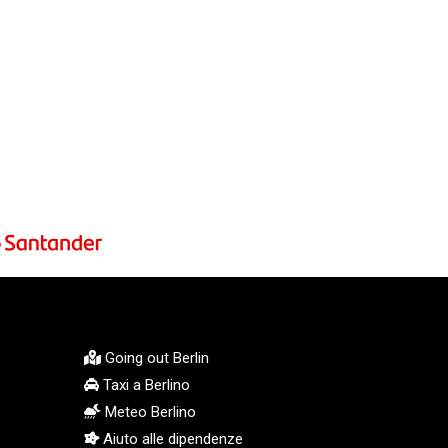
KGS 101.104505
KHR 4681.941823
KMF 492.514185
KRW 1627.712241
KWD 0.356853
KYD 0.960588
KZT 540.233287
LAK 26025.676609
LBP 103223.017367
LKR 386.635196
LRD 208.057415
LSL 18.726567
LTL 3.413768
LVL 0.699335
LYD 7.331909
Going out Berlin
MAD 10.743067
Taxi a Berlino
MDL 20.044751
Meteo Berlino
MGA 4918.938878
Aiuto alle dipendenze
MKD 61.524236