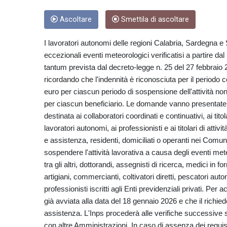
Ascoltare
Smettila di ascoltare
I lavoratori autonomi delle regioni Calabria, Sardegna e 
eccezionali eventi meteorologici verificatisi a partire 
tantum prevista dal decreto-legge n. 25 del 27 febbraio 2
ricordando che l'indennità è riconosciuta per il periodo c
euro per ciascun periodo di sospensione dell'attività non
per ciascun beneficiario. Le domande vanno presentate e
destinata ai collaboratori coordinati e continuativi, ai ti
lavoratori autonomi, ai professionisti e ai titolari di attiv
e assistenza, residenti, domiciliati o operanti nei Comun
sospendere l'attività lavorativa a causa degli eventi meteo
tra gli altri, dottorandi, assegnisti di ricerca, medici in
artigiani, commercianti, coltivatori diretti, pescatori aut
professionisti iscritti agli Enti previdenziali privati. Per
già avviata alla data del 18 gennaio 2026 e che il richied
assistenza. L'Inps procederà alle verifiche successive su
con altre Amministrazioni. In caso di assenza dei requisiti