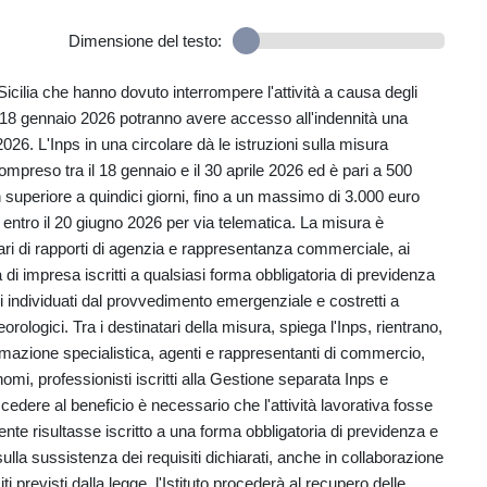
Dimensione del testo:
Sicilia che hanno dovuto interrompere l'attività a causa degli
dal 18 gennaio 2026 potranno avere accesso all'indennità una
026. L'Inps in una circolare dà le istruzioni sulla misura
ompreso tra il 18 gennaio e il 30 aprile 2026 ed è pari a 500
 superiore a quindici giorni, fino a un massimo di 3.000 euro
ntro il 20 giugno 2026 per via telematica. La misura è
tolari di rapporti di agenzia e rappresentanza commerciale, ai
ità di impresa iscritti a qualsiasi forma obbligatoria di previdenza
i individuati dal provvedimento emergenziale e costretti a
rologici. Tra i destinatari della misura, spiega l'Inps, rientrano,
 formazione specialistica, agenti e rappresentanti di commercio,
onomi, professionisti iscritti alla Gestione separata Inps e
 accedere al beneficio è necessario che l'attività lavorativa fosse
ente risultasse iscritto a una forma obbligatoria di previdenza e
lla sussistenza dei requisiti dichiarati, anche in collaborazione
 previsti dalla legge, l'Istituto procederà al recupero delle