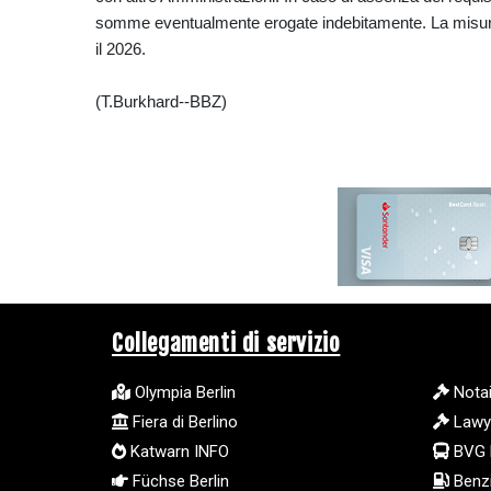
somme eventualmente erogate indebitamente. La misura è
il 2026.
(T.Burkhard--BBZ)
Collegamenti di servizio
Olympia Berlin
Notai
Fiera di Berlino
Lawy
Katwarn INFO
BVG 
Füchse Berlin
Benzi