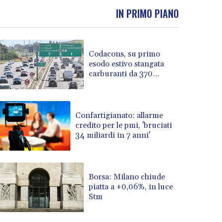
BOB 13.69983
IN PRIMO PIANO
BRL 5.876989
BSD 1.152686
BTN 109.688637
Codacons, su primo
BWP 15.558807
esodo estivo stangata
BYN 3.432357
carburanti da 370
BYR 22660.258427
milioni
BZD 2.318271
CAD 1.61333
CDF 2615.761404
Confartigianato: allarme
credito per le pmi, 'bruciati
CHF 0.934181
34 miliardi in 7 anni'
CLF 0.026836
CLP 1056.199727
CNY 7.801146
CNH 7.796152
Borsa: Milano chiude
COP 3633.55485
piatta a +0,06%, in luce
Stm
CRC 523.993489
CUC 1.156136
CUP 30.637594