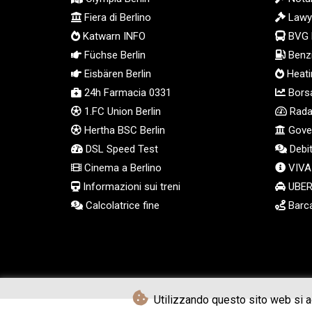
Fiera di Berlino
Lawy
Katwarn INFO
BVG 
Füchse Berlin
Benzi
Eisbären Berlin
Heatin
24h Farmacia 0331
Borsa
1.FC Union Berlin
Radar
Hertha BSC Berlin
Gover
DSL Speed Test
Debit
Cinema a Berlino
VIVA
Informazioni sui treni
UBER 
Calcolatrice fine
Barca
Utilizzando questo sito web si acc