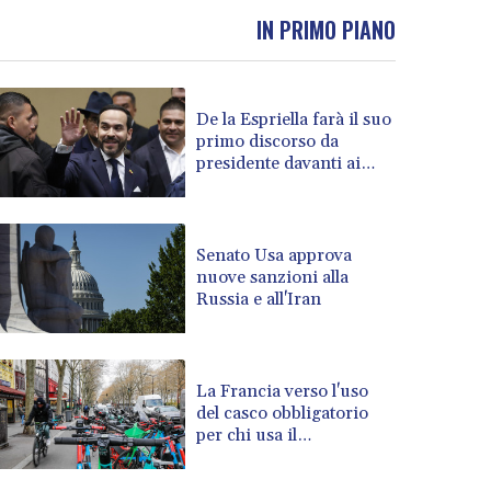
BOB 13.739681
IN PRIMO PIANO
BRL 5.892665
BSD 1.156009
BTN 110.002458
De la Espriella farà il suo
BWP 15.603659
primo discorso da
BYN 3.442252
presidente davanti ai
BYR 22660.520413
militari
BZD 2.324924
CAD 1.611493
CDF 2615.791646
Senato Usa approva
nuove sanzioni alla
CHF 0.933942
Russia e all'Iran
CLF 0.026753
CLP 1056.362238
CNY 7.801236
CNH 7.796982
La Francia verso l'uso
COP 3648.921861
del casco obbligatorio
per chi usa il
CRC 525.515435
monopattino elettrico
CUC 1.156149
CUP 30.637949