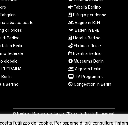
ers
Tabella Berlino
Fahrplan
Rifugio per donne
na a basso costo
Bagno in BLN
g oil prices
Baden in BRB
 di Berlino
Hotel a Berlino
fallen Berlin
Flixbus / Reise
no federale
Eventi a Berlino
o globale
Museums Berlin
 L'UCRAINA
Airports Berlin
Berlin
TV Programme
 a Berlino
Congestion in Berlin
© Berliner Boersenzeitung - 2026 - Tutti i diritti riservati
etta l'utilizzo dei cookie. Per saperne di più, consultare l'inform