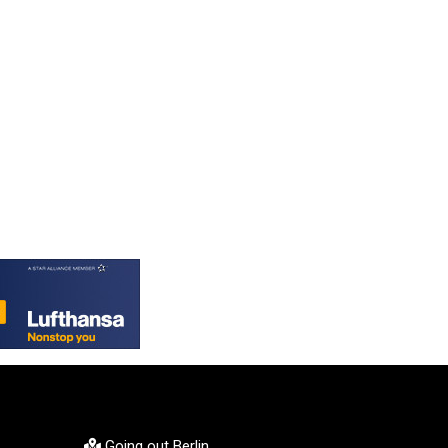
GTQ 8.820244
GYD 241.852202
HKD 9.070596
HNL 30.984681
HRK 7.533703
HTG 151.152612
HUF 363.337748
IDR 20582.920659
ILS 3.468274
IMP 0.859298
INR 110.065674
IQD 1514.334158
IRR 1590340.758301
ISK 142.611425
JEP 0.859298
JMD 183.585438
JOD 0.819755
JPY 182.105612
KES 147.605987
Going out Berlin