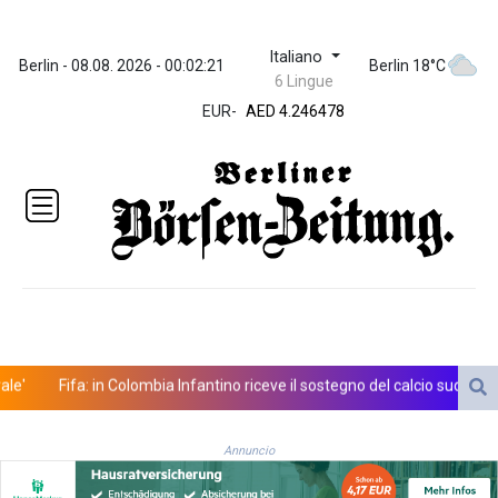
Italiano
ZWL 372.279507
Berlin - 08.08. 2026 - 00:02:21
Berlin 18°C
6 Lingue
AED 4.246478
EUR
-
AED 4.246478
AFN 76.888523
ALL 93.48757
AMD
423.347546
AOA
1061.345207
ARS
1733.058686
AUD 1.635994
AWG 2.082513
AZN 1.970043
Fifa: in Colombia Infantino riceve il sostegno del calcio sudamerica
BAM 1.961414
BBD 2.328364
Annuncio
BDT 143.103908
BHD 0.435989