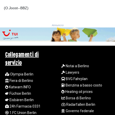
GIP 0.859298
(O.Joost--BBZ)
GMD 84.981404
GNF
10145.207892
GTQ 8.820244
Annuncio
GYD 241.852202
HKD 9.070596
HNL 30.984681
HRK 7.533703
HTG 151.152612
Collegamenti di
HUF 363.337748
servizio
IDR
Notai a Berlino
20582.920659
Lawyers
Olympia Berlin
ILS 3.468274
BVG Fahrplan
Fiera di Berlino
IMP 0.859298
Benzina a basso costo
Katwarn INFO
INR 110.065674
Heating oil prices
IQD
Füchse Berlin
Borsa di Berlino
1514.334158
Eisbären Berlin
IRR
Radarfallen Berlin
24h Farmacia 0331
1590340.758301
Governo federale
1.FC Union Berlin