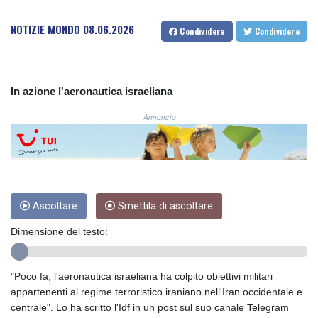
COP
NOTIZIE MONDO
08.06.2026
3648.921861
Condividere
Condividere
CRC 525.515435
CUC 1.156149
CUP 30.637949
CVE 110.647961
In azione l'aeronautica israeliana
CZK 24.266354
Annuncio
DJF 205.471255
DKK 7.476127
DOP 67.346134
DZD 153.688915
EGP 57.556612
ERN 17.342235
Ascoltare
Smettila di ascoltare
ETB 186.583498
Dimensione del testo:
FJD 2.553413
FKP 0.859298
GBP 0.856793
"Poco fa, l'aeronautica israeliana ha colpito obiettivi militari
GEL 3.023376
appartenenti al regime terroristico iraniano nell'Iran occidentale e
GGP 0.859298
centrale". Lo ha scritto l'Idf in un post sul suo canale Telegram
GHS 13.596763