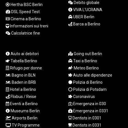
ISK 142.611425
Debito globale
Hertha BSC Berlin
JEP 0.859298
VIVA L'UCRAINA
DSL Speed Test
JMD 183.585438
UBER Berlin
Cinema a Berlino
JOD 0.819755
Barca a Berlino
JPY 182.105612
Informazioni sui treni
KES 147.605987
Calcolatrice fine
KGS 101.105674
KHR
4685.298214
Aiuto ai debitori
Going out Berlin
KMF 492.519879
Tabella Berlino
Taxi a Berlino
KRW
Rifugio per donne
Meteo Berlino
1629.419037
Bagno in BLN
Aiuto alle dipendenze
KWD 0.356776
KYD 0.963357
Baden in BRB
Polizia di Berlino
KZT 541.790653
Hotel a Berlino
Polizia di Potsdam
LAK
Flixbus / Reise
Coronavirus
26108.739178
Eventi a Berlino
Emergenza in 030
LBP
Museums Berlin
Emergenza in 0331
103533.143415
Airports Berlin
Dentists in 0301
LKR 387.749774
TV Programme
Dentists in 0331
LRD 209.899292