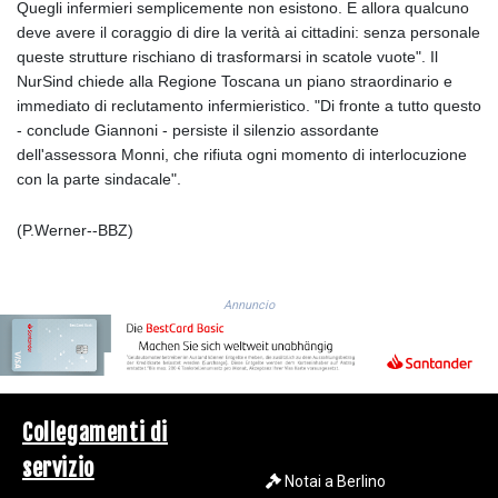
ISK 141.990031
Quegli infermieri semplicemente non esistono. E allora qualcuno
JEP 0.857432
deve avere il coraggio di dire la verità ai cittadini: senza personale
JMD 182.926462
queste strutture rischiano di trasformarsi in scatole vuote". Il
JOD 0.818416
NurSind chiede alla Regione Toscana un piano straordinario e
JPY 182.177709
immediato di reclutamento infermieristico. "Di fronte a tutto questo
KES 149.308045
- conclude Giannoni - persiste il silenzio assordante
KGS 100.942743
dell'assessora Monni, che rifiuta ogni momento di interlocuzione
KHR
con la parte sindacale".
4682.633154
KMF 492.883829
(P.Werner--BBZ)
KRW
1642.584342
KWD 0.356596
Annuncio
KYD 0.961725
KZT 540.782319
LAK
26074.844302
LBP
Collegamenti di
103342.499248
servizio
LKR 387.641311
Notai a Berlino
LRD 208.303681