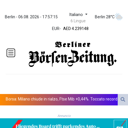
Italiano
ZWL 371.682381
Berlin - 06.08. 2026 - 17:57:15
Berlin 28°C
6 Lingue
AED 4.239148
EUR
-
AED 4.239148
AFN 76.183133
ALL 93.242695
AMD
422.066935
AOA
1059.642688
ARS
1727.110367
AUD 1.638971
AWG 2.080616
AZN 1.960251
rsa: Milano chiude in rialzo, Ftse Mib +0,44%. Toccato record oltre 54mil
BAM 1.955655
BBD 2.324318
Annuncio
BDT 142.849428
BHD 0.435164