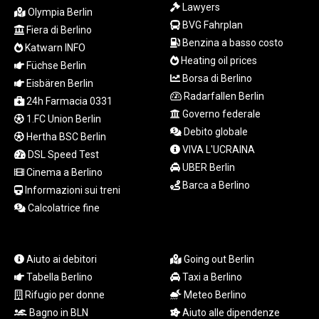
Lawyers
LSL 18.823107
Olympia Berlin
BVG Fahrplan
LTL 3.408332
Fiera di Berlino
LVL 0.698221
Benzina a basso costo
Katwarn INFO
LYD 7.356456
Heating oil prices
Füchse Berlin
MAD 10.767203
Borsa di Berlino
Eisbären Berlin
MDL 20.079427
Radarfallen Berlin
24h Farmacia 0331
MGA
Governo federale
1.FC Union Berlin
4961.611298
Debito globale
MKD 61.52518
Hertha BSC Berlin
VIVA L'UCRAINA
MMK
DSL Speed Test
UBER Berlin
2423.376627
Cinema a Berlino
MNT
Barca a Berlino
Informazioni sui treni
4150.658845
Calcolatrice fine
MOP 9.324769
MRU 46.264576
MUR 54.182173
Aiuto ai debitori
Going out Berlin
MVR 17.833786
Tabella Berlino
Taxi a Berlino
MWK
2001.034568
Rifugio per donne
Meteo Berlino
MXN 19.905129
Bagno in BLN
Aiuto alle dipendenze