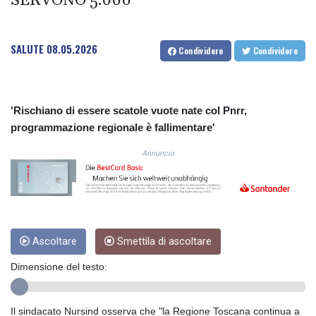
SERVONO 5.000
COP
3672.942237
CRC 524.929317
SALUTE
08.05.2026
Condividere
Condividere
CUC 1.154295
CUP 30.588806
CVE 110.25684
CZK 24.205269
'Rischiano di essere scatole vuote nate col Pnrr,
DJF 205.50301
programmazione regionale è fallimentare'
DKK 7.475304
DOP 67.244732
Annuncio
DZD 153.502688
EGP 57.471515
ERN 17.314419
ETB 186.262401
FJD 2.553819
Ascoltare
Smettila di ascoltare
FKP 0.857432
GBP 0.857122
Dimensione del testo:
GEL 3.018477
GGP 0.857432
GHS 13.565055
Il sindacato Nursind osserva che "la Regione Toscana continua a