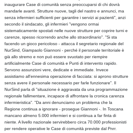
GIP 0.857432
inaugurare Case di comunità senza preoccuparsi di chi dovrà
GMD 84.842311
mandarle avanti. Strutture nuove, tagli del nastro e annunci, ma
GNF
senza infermieri sufficienti per garantire i servizi ai pazienti", anzi
10135.249888
secondo il sindacato, gli infermieri "vengono ormai
GTQ 8.805348
sistematicamente spostati nelle nuove strutture per coprire turni e
GYD 241.43004
carenze, spesso ricorrendo anche allo straordinario". "Si sta
HKD 9.054939
facendo un gioco pericoloso - attacca il segretario regionale del
HNL 30.930577
NurSind, Giampaolo Giannoni - perché il personale territoriale è
HRK 7.534661
già allo stremo e non può essere svuotato per riempire
HTG 150.888179
artificialmente Case di comunità e Punti di intervento rapido.
HUF 363.741084
Servono assunzioni vere, dedicate e immediate. Invece
IDR
assistiamo all'ennesima operazione di facciata: si aprono strutture
20659.564222
senza avere il personale necessario per farle funzionare". Il
ILS 3.476689
NurSind parla di "situazione è aggravata da una programmazione
IMP 0.857432
regionale fallimentare, incapace di affrontare la cronica carenza
INR 109.925261
infermieristica". "Da anni denunciamo un problema che la
IQD
Regione continua a ignorare - prosegue Giannoni -. In Toscana
1511.781564
mancano almeno 5.000 infermieri e si continua a far finta di
IRR
niente. A livello nazionale servirebbero circa 70.000 professionisti
1586924.175584
per rendere operative le Case di comunità previste dal Pnrr.