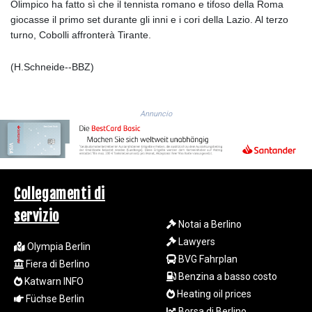
Olimpico ha fatto sì che il tennista romano e tifoso della Roma
GIP 0.858801
giocasse il primo set durante gli inni e i cori della Lazio. Al terzo
GMD 84.931759
turno, Cobolli affronterà Tirante.
GNF
10148.261152
(H.Schneide--BBZ)
GTQ 8.809078
GYD 241.584711
HKD 9.063364
HNL 31.036971
Annuncio
HRK 7.533572
HTG 151.001333
HUF 361.860769
IDR
20659.336108
Collegamenti di
ILS 3.470858
servizio
IMP 0.858801
Notai a Berlino
INR 109.864533
Lawyers
Olympia Berlin
IQD
BVG Fahrplan
Fiera di Berlino
1514.293863
Benzina a basso costo
Katwarn INFO
IRR
Heating oil prices
1588593.057877
Füchse Berlin
Borsa di Berlino