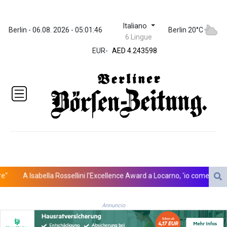
Italiano
ZWL 372.073259
Berlin - 06.08. 2026 - 05:01:46
Berlin 20°C
6 Lingue
AED 4.243598
EUR
-
AED 4.243598
AFN 76.263586
ALL 93.252722
AMD
423.077847
AOA
1060.756747
ARS
1729.009179
AUD 1.63715
AWG 2.082804
AZN 1.965146
A Isabella Rossellini l'Excellence Award a Locarno, 'io come mio padr
BAM 1.957373
BBD 2.326069
Annuncio
BDT 142.954868
BHD 0.435742