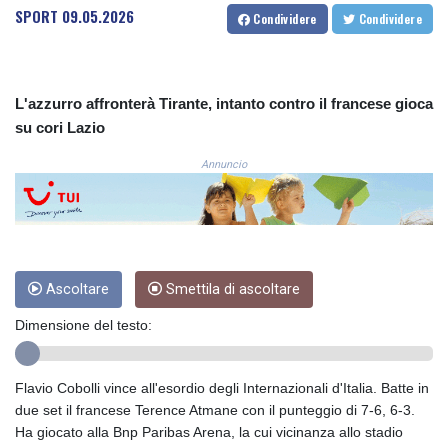
SPORT
09.05.2026
COP
Condividere
Condividere
3677.625283
CRC 523.720823
CUC 1.155508
L'azzurro affronterà Tirante, intanto contro il francese gioca
CUP 30.620975
su cori Lazio
CVE 110.577359
CZK 24.184522
Annuncio
DJF 205.35721
DKK 7.475388
DOP 67.30804
DZD 153.466204
EGP 57.550907
ERN 17.332627
Ascoltare
Smettila di ascoltare
ETB 184.823403
Dimensione del testo:
FJD 2.553308
FKP 0.858801
GBP 0.857994
Flavio Cobolli vince all'esordio degli Internazionali d'Italia. Batte in
GEL 3.021622
due set il francese Terence Atmane con il punteggio di 7-6, 6-3.
GGP 0.858801
Ha giocato alla Bnp Paribas Arena, la cui vicinanza allo stadio
GHS 13.548336