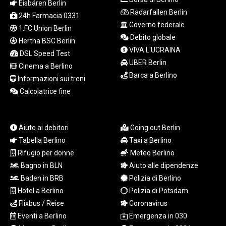
ISK 141.815325
Eisbären Berlin
JEP 0.858801
Radarfallen Berlin
24h Farmacia 0331
JMD 183.527469
Governo federale
1.FC Union Berlin
JOD 0.819276
Debito globale
Hertha BSC Berlin
JPY 182.208653
VIVA L'UCRAINA
DSL Speed Test
KES 149.488533
UBER Berlin
Cinema a Berlino
KGS 101.048565
Barca a Berlino
KHR
Informazioni sui treni
4682.700886
Calcolatrice fine
KMF 493.401915
KRW
1644.196411
Aiuto ai debitori
Going out Berlin
KWD 0.357306
Tabella Berlino
Taxi a Berlino
KYD 0.962469
Rifugio per donne
Meteo Berlino
KZT 541.953128
Bagno in BLN
Aiuto alle dipendenze
LAK
Baden in BRB
Polizia di Berlino
26120.269022
LBP
Hotel a Berlino
Polizia di Potsdam
103475.784612
Flixbus / Reise
Coronavirus
LKR 387.551407
Eventi a Berlino
Emergenza in 030
LRD 209.436313