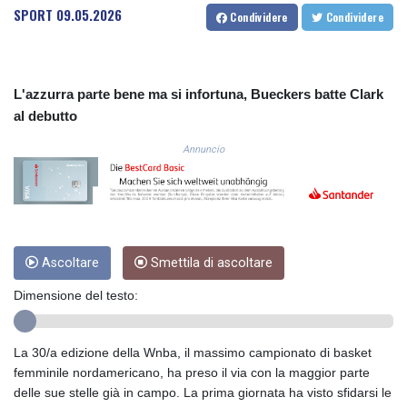
SPORT
09.05.2026
COP 3633.55485
Condividere
Condividere
CRC 523.993489
CUC 1.156136
CUP 30.637594
L'azzurra parte bene ma si infortuna, Bueckers batte Clark
CVE 110.26363
al debutto
CZK 24.258158
DJF 205.267449
Annuncio
DKK 7.477932
DOP 67.289164
DZD 152.967099
EGP 57.293288
ERN 17.342035
ETB 186.049588
Ascoltare
Smettila di ascoltare
FJD 2.553384
Dimensione del testo:
FKP 0.8566
GBP 0.856968
GEL 3.017966
La 30/a edizione della Wnba, il massimo campionato di basket
GGP 0.8566
femminile nordamericano, ha preso il via con la maggior parte
GHS 13.526832
delle sue stelle già in campo. La prima giornata ha visto sfidarsi le
GIP 0.8566