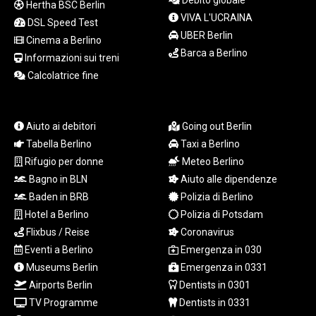
Debito globale
Hertha BSC Berlin
LTL 3.413768
VIVA L'UCRAINA
DSL Speed Test
LVL 0.699335
UBER Berlin
Cinema a Berlino
LYD 7.331909
Barca a Berlino
MAD 10.743067
Informazioni sui treni
MDL 20.044751
Calcolatrice fine
MGA
4918.938878
MKD 61.524236
Aiuto ai debitori
Going out Berlin
MMK
Tabella Berlino
Taxi a Berlino
2427.596601
Rifugio per donne
Meteo Berlino
MNT 4159.0218
Bagno in BLN
Aiuto alle dipendenze
MOP 9.314584
Baden in BRB
Polizia di Berlino
MRU 46.338424
MUR 54.419742
Hotel a Berlino
Polizia di Potsdam
MVR 17.862733
Flixbus / Reise
Coronavirus
MWK
Eventi a Berlino
Emergenza in 030
1998.775164
Museums Berlin
Emergenza in 0331
MXN 19.811945
Airports Berlin
Dentists in 0301
MYR 4.728715
TV Programme
Dentists in 0331
MZN 73.882892