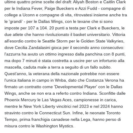
ultime quattro prime scelte del draft: Aliyah Boston e Caitlin Clark
GMD 84.980421
per le Indiana Fever, Paige Bueckers e Azzi Fudd - compagne di
GNF
college a Uconn e compagne di vita, ritrovatesi insieme anche tra
10123.874202
le 'grandi' - per le Dallas Wings, con le texane che si sono
GTQ 8.794891
imposte per 107 a 104. 20 punti a testa per Clark e Bueckers, le
GYD 241.157003
due atlete che hanno rivoluzionato il basket universitario. Vittoria
HKD 9.067746
all'esordio contro le Seattle Storm per le Golden State Valkyries,
HNL 30.895616
dove Cecilia Zandalasini gioca per il secondo anno consecutivo:
HRK 7.536622
l'azzurra ha avuto un ottimo ingresso dalla panchina con 8 punti,
HTG 150.718127
ma dopo 7 minuti è stata costretta a uscire per un infortunio alla
HUF 363.096405
mascella, caduta male a terra a seguito di un fallo subito.
IDR
Quest'anno, la veterana della nazionale potrebbe non essere
20580.370421
l'unica italiana in campo in Wnba, dato che Costanza Verona ha
ILS 3.468234
firmato un contratto come 'Developmental Player' con le Dallas
IMP 0.8566
Wings, anche se non era a referto contro Indiana. Sconfitte dalle
INR 110.076256
Phoenix Mercury le Las Vegas Aces, campionesse in carica,
IQD
mentre le New York Liberty vincitrici nel 2023 e nel 2024 hanno
1509.981237
stravinto contro le Connecticut Sun. Infine, le neonate Toronto
IRR
Tempo, prima franchigia canadese nella Lega, hanno perso di
1590322.371805
misura contro le Washington Mystics.
ISK 142.598215