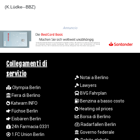
JEP 0.8566
(K.Lüdke--BBZ)
JMD 183.057725
JOD 0.819746
JPY 182.445186
KES 149.158147
Annuncio
KGS 101.104505
KHR
4681.941823
KMF 492.514185
KRW
Collegamenti di
1627.712241
servizio
KWD 0.356853
Notai a Berlino
KYD 0.960588
Lawyers
Olympia Berlin
KZT 540.233287
BVG Fahrplan
Fiera di Berlino
LAK
Benzina a basso costo
Katwarn INFO
26025.676609
Heating oil prices
LBP
Füchse Berlin
Borsa di Berlino
103223.017367
Eisbären Berlin
LKR 386.635196
Radarfallen Berlin
24h Farmacia 0331
LRD 208.057415
Governo federale
1.FC Union Berlin
LSL 18.726567