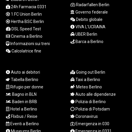
LTL 3.413768
Radarfallen Berlin
24h Farmacia 0331
LVL 0.699335
Governo federale
1.FC Union Berlin
LYD 7.331909
Debito globale
Hertha BSC Berlin
MAD 10.743067
VIVA L'UCRAINA
DSL Speed Test
MDL 20.044751
UBER Berlin
Cinema a Berlino
MGA
Barca a Berlino
4918.938878
Informazioni sui treni
MKD 61.524236
Calcolatrice fine
MMK
2427.596601
MNT 4159.0218
Aiuto ai debitori
Going out Berlin
MOP 9.314584
Tabella Berlino
Taxi a Berlino
MRU 46.338424
Rifugio per donne
Meteo Berlino
MUR 54.419742
Bagno in BLN
Aiuto alle dipendenze
MVR 17.862733
Baden in BRB
Polizia di Berlino
MWK
1998.775164
Hotel a Berlino
Polizia di Potsdam
MXN 19.812061
Flixbus / Reise
Coronavirus
MYR 4.728715
Eventi a Berlino
Emergenza in 030
MZN 73.882892
Museums Berlin
Emergenza in 0331