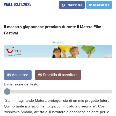
VIALE
03.11.2025
COP 3633.55485
Condividere
Condividere
CRC 523.993489
CUC 1.156136
CUP 30.637594
Il maestro giapponese premiato durante il Matera Film
CVE 110.26363
Festival
CZK 24.258158
DJF 205.267449
Annuncio
DKK 7.477932
DOP 67.289164
DZD 152.967099
EGP 57.293288
ERN 17.342035
ETB 186.049588
Ascoltare
Smettila di ascoltare
FJD 2.553384
Dimensione del testo:
FKP 0.8566
GBP 0.858527
GEL 3.017966
"Sto immaginando Matera protagonista di un mio progetto futuro.
GGP 0.8566
Qui ho tante ispirazioni e ho già cominciato a disegnare". Così
GHS 13.526832
Yoshitaka Amano, artista e illustratore giapponese celebre per le
GIP 0.8566