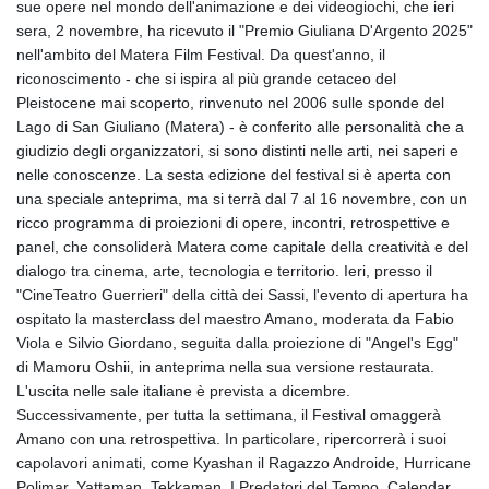
sue opere nel mondo dell'animazione e dei videogiochi, che ieri
GMD 84.980421
sera, 2 novembre, ha ricevuto il "Premio Giuliana D'Argento 2025"
GNF
nell'ambito del Matera Film Festival. Da quest'anno, il
10123.874202
riconoscimento - che si ispira al più grande cetaceo del
GTQ 8.794891
Pleistocene mai scoperto, rinvenuto nel 2006 sulle sponde del
GYD 241.157003
Lago di San Giuliano (Matera) - è conferito alle personalità che a
HKD 9.067746
giudizio degli organizzatori, si sono distinti nelle arti, nei saperi e
HNL 30.895616
nelle conoscenze. La sesta edizione del festival si è aperta con
HRK 7.536622
una speciale anteprima, ma si terrà dal 7 al 16 novembre, con un
HTG 150.718127
ricco programma di proiezioni di opere, incontri, retrospettive e
HUF 363.096405
panel, che consoliderà Matera come capitale della creatività e del
IDR
dialogo tra cinema, arte, tecnologia e territorio. Ieri, presso il
20580.370421
"CineTeatro Guerrieri" della città dei Sassi, l'evento di apertura ha
ILS 3.468234
ospitato la masterclass del maestro Amano, moderata da Fabio
IMP 0.8566
Viola e Silvio Giordano, seguita dalla proiezione di "Angel's Egg"
INR 110.076256
di Mamoru Oshii, in anteprima nella sua versione restaurata.
IQD
L'uscita nelle sale italiane è prevista a dicembre.
1509.981237
Successivamente, per tutta la settimana, il Festival omaggerà
IRR
Amano con una retrospettiva. In particolare, ripercorrerà i suoi
1590322.371805
capolavori animati, come Kyashan il Ragazzo Androide, Hurricane
ISK 142.598215
Polimar, Yattaman, Tekkaman, I Predatori del Tempo, Calendar