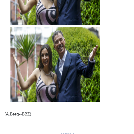
JEP 0.857481
JMD 183.165198
JOD 0.818473
JPY 182.195114
KES 149.373012
KGS 100.948559
KHR
4671.521595
KMF 492.911771
KRW
1644.468592
KWD 0.356651
KYD 0.960607
KZT 540.904411
LAK
26056.345982
LBP
103219.381749
(A.Berg--BBZ)
LKR 386.741231
LRD 208.05232
LSL 18.909879