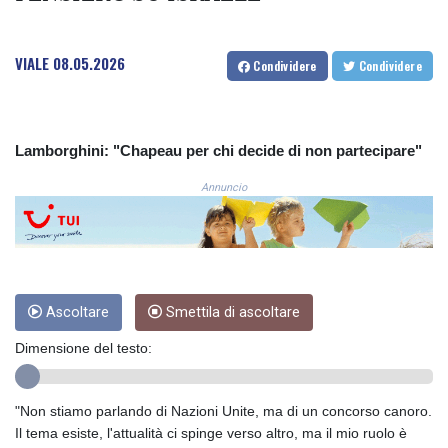
COP
3673.881667
VIALE
08.05.2026
CRC 522.691555
Condividere
Condividere
CUC 1.154361
CUP 30.590573
CVE 110.139177
CZK 24.180463
Lamborghini: "Chapeau per chi decide di non partecipare"
DJF 205.251075
Annuncio
DKK 7.475355
DOP 67.221459
DZD 153.497698
EGP 57.432011
ERN 17.315419
ETB 186.038334
Ascoltare
Smettila di ascoltare
FJD 2.553967
FKP 0.857481
Dimensione del testo:
GBP 0.857373
GEL 3.018718
"Non stiamo parlando di Nazioni Unite, ma di un concorso canoro.
GGP 0.857481
Il tema esiste, l'attualità ci spinge verso altro, ma il mio ruolo è
GHS 13.514561