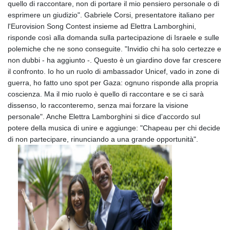
quello di raccontare, non di portare il mio pensiero personale o di
GIP 0.857481
esprimere un giudizio". Gabriele Corsi, presentatore italiano per
GMD 84.845162
l'Eurovision Song Contest insieme ad Elettra Lamborghini,
GNF
risponde così alla domanda sulla partecipazione di Israele e sulle
10124.083393
polemiche che ne sono conseguite. "Invidio chi ha solo certezze e
GTQ 8.791956
non dubbi - ha aggiunto -. Questo è un giardino dove far crescere
GYD 241.124538
il confronto. Io ho un ruolo di ambassador Unicef, vado in zone di
HKD 9.054775
guerra, ho fatto uno spot per Gaza: ognuno risponde alla propria
HNL 30.893904
coscienza. Ma il mio ruolo è quello di raccontare e se ci sarà
HRK 7.535207
dissenso, lo racconteremo, senza mai forzare la visione
HTG 150.703267
personale". Anche Elettra Lamborghini si dice d'accordo sul
HUF 363.227272
potere della musica di unire e aggiunge: "Chapeau per chi decide
IDR 20683.84493
di non partecipare, rinunciando a una grande opportunità".
ILS 3.477857
IMP 0.857481
INR 109.853402
IQD
1509.981531
IRR
1587015.850814
ISK 141.789703