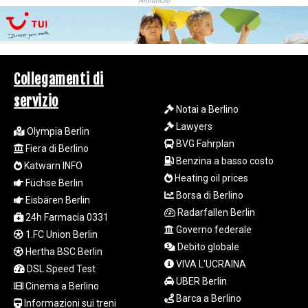
Annuncio
LTL 3.408529
LVL 0.698261
LYD 7.33646
MAD 10.743027
MDL 20.027208
Collegamenti di
MGA
servizio
4906.267554
Notai a Berlino
MKD 61.454794
Lawyers
Olympia Berlin
MMK
BVG Fahrplan
2423.516623
Fiera di Berlino
Benzina a basso costo
MNT
Katwarn INFO
4150.898625
Heating oil prices
Füchse Berlin
MOP 9.312302
Borsa di Berlino
Eisbären Berlin
MRU 46.220597
Radarfallen Berlin
24h Farmacia 0331
MUR 54.185979
Governo federale
1.FC Union Berlin
MVR 17.834424
Debito globale
Hertha BSC Berlin
MWK
VIVA L'UCRAINA
1998.656128
DSL Speed Test
UBER Berlin
MXN 19.918699
Cinema a Berlino
MYR 4.720872
Barca a Berlino
Informazioni sui treni