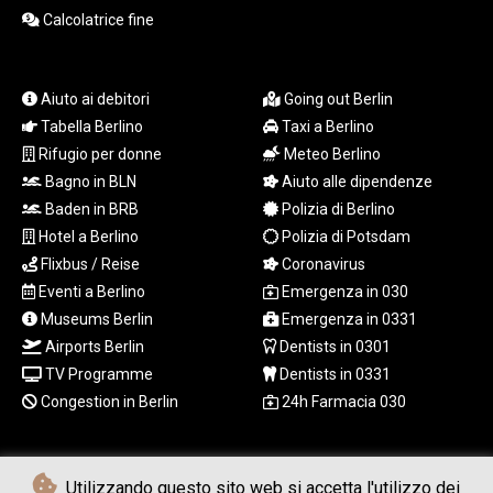
MZN 73.775025
Calcolatrice fine
NAD 18.909879
NGN
1571.535555
Aiuto ai debitori
Going out Berlin
NIO 42.420069
Tabella Berlino
Taxi a Berlino
NOK 11.004093
NPR 175.32615
Rifugio per donne
Meteo Berlino
NZD 1.964048
Bagno in BLN
Aiuto alle dipendenze
OMR 0.443836
Baden in BRB
Polizia di Berlino
PAB 1.152683
Hotel a Berlino
Polizia di Potsdam
PEN 3.901942
Flixbus / Reise
Coronavirus
PGK 5.167939
Eventi a Berlino
Emergenza in 030
PHP 70.252174
Museums Berlin
Emergenza in 0331
PKR 320.052553
Airports Berlin
Dentists in 0301
PLN 4.297219
PYG
TV Programme
Dentists in 0331
6873.998246
Congestion in Berlin
24h Farmacia 030
QAR 4.214086
RON 5.248764
RSD 117.354656
Utilizzando questo sito web si accetta l'utilizzo dei