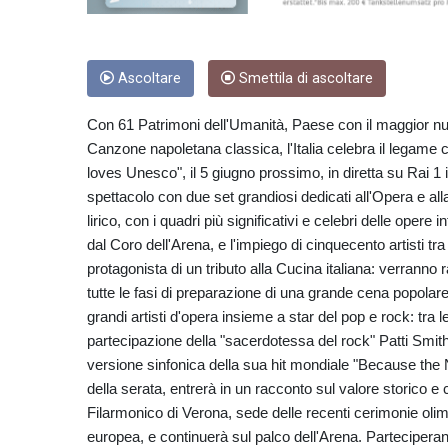
Ascoltare
Smettila di ascoltare
Con 61 Patrimoni dell'Umanità, Paese con il maggior numer
Canzone napoletana classica, l'Italia celebra il legame
loves Unesco", il 5 giugno prossimo, in diretta su Rai 1
spettacolo con due set grandiosi dedicati all'Opera e alla
lirico, con i quadri più significativi e celebri delle opere
dal Coro dell'Arena, e l'impiego di cinquecento artisti tr
protagonista di un tributo alla Cucina italiana: verranno 
tutte le fasi di preparazione di una grande cena popolare
grandi artisti d'opera insieme a star del pop e rock: tra
partecipazione della "sacerdotessa del rock" Patti Smith
versione sinfonica della sua hit mondiale "Because the N
della serata, entrerà in un racconto sul valore storico e
Filarmonico di Verona, sede delle recenti cerimonie oli
europea, e continuerà sul palco dell'Arena. Parteciperan