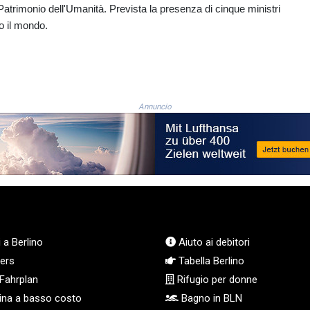
Patrimonio dell'Umanità. Prevista la presenza di cinque ministri
o il mondo.
Annuncio
 a Berlino
Aiuto ai debitori
ers
Tabella Berlino
Fahrplan
Rifugio per donne
na a basso costo
Bagno in BLN