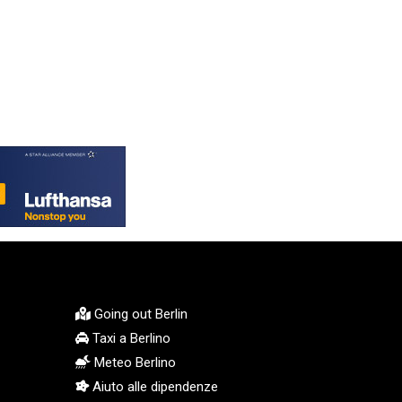
KGS 101.104505
KHR 4681.941823
KMF 492.514185
KRW 1627.677557
KWD 0.356853
KYD 0.960588
KZT 540.233287
LAK 26025.676609
LBP 103223.017367
LKR 386.635196
LRD 208.057415
LSL 18.726567
LTL 3.413768
LVL 0.699335
LYD 7.331909
Going out Berlin
MAD 10.743067
Taxi a Berlino
MDL 20.044751
Meteo Berlino
MGA 4918.938878
Aiuto alle dipendenze
MKD 61.524236