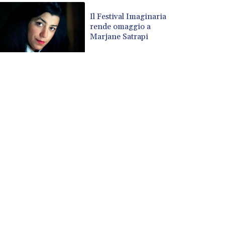
CVE 110.26363
Il Festival Imaginaria
CZK 24.258158
rende omaggio a
DJF 205.267449
Marjane Satrapi
DKK 7.477932
DOP 67.289164
DZD 152.967099
EGP 57.380687
ERN 17.342035
ETB 186.049588
FJD 2.553384
FKP 0.857252
GBP 0.858527
GEL 3.017966
GGP 0.857252
GHS 13.526832
GIP 0.857252
GMD 84.980421
GNF 10123.874202