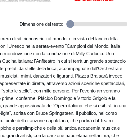
Dimensione del testo:
o di siti riconosciuti al mondo, e in vista del lancio della
 con l'Unesco nella serata-evento "Campioni del Mondo. Italia
 in mondovisione con la conduzione di Milly Carlucci. Uno
 Cucina italiana: l'Anfiteatro in cui si terrà un grande spettacolo
 interpretati da stelle della lirica, accompagnate dall'Orchestra e
a musicisti, mimi, danzatori e figuranti. Piazza Bra sarà invece
rappresentate in diretta, attraverso azioni sceniche spettacolari,
 "sotto le stelle", con mille persone. Per l'evento arriveranno
 le prime conferme, Plácido Domingo e Vittorio Grigolo e la
, grande appassionata dell'Opera italiana, che si esibirà in una
ight", scritta con Bruce Springsteen. Il pubblico, nel corso
 culturale della canzone napoletana, che partirà dal Teatro
mpiche e paralimpiche e della più antica accademia musicale
no grandi artisti, con la canzone napoletana nell'anima, che