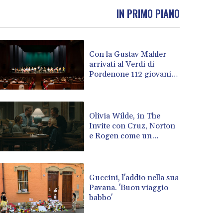
BOB 13.69983
IN PRIMO PIANO
BRL 5.876989
BSD 1.152686
BTN 109.688637
Con la Gustav Mahler
BWP 15.558807
arrivati al Verdi di
BYN 3.432357
Pordenone 112 giovani
BYR 22660.258427
musicisti
BZD 2.318271
CAD 1.61333
CDF 2615.761404
Olivia Wilde, in The
Invite con Cruz, Norton
CHF 0.93588
e Rogen come un
CLF 0.026829
gruppo jazz
CLP 1055.916879
CNY 7.801146
CNH 7.796152
Guccini, l'addio nella sua
COP 3633.55485
Pavana. 'Buon viaggio
babbo'
CRC 523.993489
CUC 1.156136
CUP 30.637594