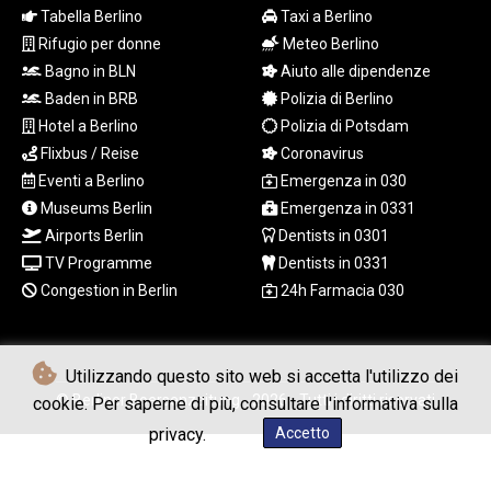
RWF
Tabella Berlino
Taxi a Berlino
1696.038636
Rifugio per donne
Meteo Berlino
SAR 4.32528
Bagno in BLN
Aiuto alle dipendenze
SBD 9.297794
SCR 16.700579
Baden in BRB
Polizia di Berlino
SDG 692.002662
Hotel a Berlino
Polizia di Potsdam
SEK 10.945041
Flixbus / Reise
Coronavirus
SGD 1.476837
Eventi a Berlino
Emergenza in 030
SLE 28.349629
Museums Berlin
Emergenza in 0331
SOS 659.848463
Airports Berlin
Dentists in 0301
SRD 43.636562
TV Programme
Dentists in 0331
STD
23851.917062
Congestion in Berlin
24h Farmacia 030
STN 24.509229
SVC 10.101804
SZL 18.816085
Utilizzando questo sito web si accetta l'utilizzo dei
THB 38.093084
© Berliner Boersenzeitung - 2026 - Tutti i diritti riservati
cookie. Per saperne di più, consultare l'informativa sulla
TJS 10.650564
privacy.
Accetto
TMT 4.039088
TND 3.386158
TRY 54.974007