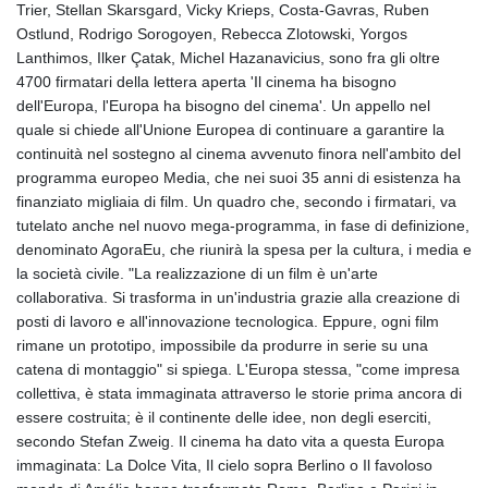
Trier, Stellan Skarsgard, Vicky Krieps, Costa-Gavras, Ruben
GNF
Ostlund, Rodrigo Sorogoyen, Rebecca Zlotowski, Yorgos
10139.201975
Lanthimos, Ilker Çatak, Michel Hazanavicius, sono fra gli oltre
GTQ 8.809317
4700 firmatari della lettera aperta 'Il cinema ha bisogno
GYD 241.539903
dell'Europa, l'Europa ha bisogno del cinema'. Un appello nel
HKD 9.040442
quale si chiede all'Unione Europea di continuare a garantire la
HNL 30.944652
continuità nel sostegno al cinema avvenuto finora nell'ambito del
HRK 7.534482
programma europeo Media, che nei suoi 35 anni di esistenza ha
HTG 150.95029
finanziato migliaia di film. Un quadro che, secondo i firmatari, va
HUF 366.519917
tutelato anche nel nuovo mega-programma, in fase di definizione,
IDR
denominato AgoraEu, che riunirà la spesa per la cultura, i media e
20604.535143
la società civile. "La realizzazione di un film è un'arte
ILS 3.465739
collaborativa. Si trasforma in un'industria grazie alla creazione di
IMP 0.856496
posti di lavoro e all'innovazione tecnologica. Eppure, ogni film
INR 109.762882
rimane un prototipo, impossibile da produrre in serie su una
IQD
catena di montaggio" si spiega. L'Europa stessa, "come impresa
1512.462949
collettiva, è stata immaginata attraverso le storie prima ancora di
IRR
essere costruita; è il continente delle idee, non degli eserciti,
1584348.162378
secondo Stefan Zweig. Il cinema ha dato vita a questa Europa
ISK 142.411184
immaginata: La Dolce Vita, Il cielo sopra Berlino o Il favoloso
JEP 0.856496