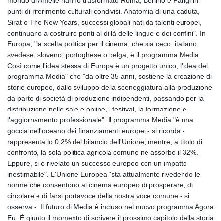
mondo di Amélie hanno trasformato Roma, Berlino e Parigi in
JMD 183.008911
punti di riferimento culturali condivisi. Anatomia di una caduta,
JOD 0.81702
Sirat o The New Years, successi globali nati da talenti europei,
JPY 182.503455
continuano a costruire ponti al di là delle lingue e dei confini". In
KES 149.119782
Europa, "la scelta politica per il cinema, che sia ceco, italiano,
KGS 100.775889
svedese, sloveno, portoghese o belga, è il programma Media.
KHR
Così come l'idea stessa di Europa è un progetto unico, l'idea del
4683.930475
programma Media" che "da oltre 35 anni, sostiene la creazione di
KMF 492.065825
storie europee, dallo sviluppo della sceneggiatura alla produzione
KRW
da parte di società di produzione indipendenti, passando per la
1633.531568
distribuzione nelle sale e online, i festival, la formazione e
KWD 0.356065
l'aggiornamento professionale". Il programma Media "è una
KYD 0.962162
goccia nell'oceano dei finanziamenti europei - si ricorda -
KZT 541.02372
rappresenta lo 0,2% del bilancio dell'Unione, mentre, a titolo di
LAK
confronto, la sola politica agricola comune ne assorbe il 32%.
26086.822873
Eppure, si è rivelato un successo europeo con un impatto
LBP
inestimabile". L'Unione Europea "sta attualmente rivedendo le
103388.630514
norme che consentono al cinema europeo di prosperare, di
LKR 387.81603
circolare e di farsi portavoce della nostra voce comune - si
LRD 208.397567
osserva -. Il futuro di Media è incluso nel nuovo programma Agora
LSL 18.831591
Eu. È giunto il momento di scrivere il prossimo capitolo della storia
LTL 3.402675