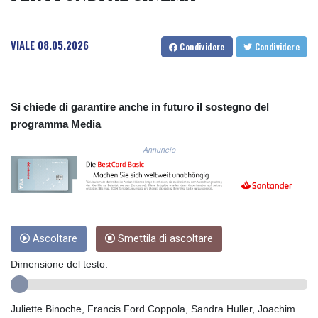
CRC 525.197761
CUC 1.152379
VIALE
08.05.2026
CUP 30.538041
Condividere
Condividere
CVE 110.303663
CZK 24.256194
DJF 205.597417
DKK 7.475499
Si chiede di garantire anche in futuro il sostegno del
DOP 67.275332
programma Media
DZD 153.346558
Annuncio
EGP 57.370946
ERN 17.285684
ETB 186.347968
FJD 2.551309
FKP 0.856496
GBP 0.85733
Ascoltare
Smettila di ascoltare
GEL 3.013436
GGP 0.856496
Dimensione del testo:
GHS 13.570757
GIP 0.856496
Juliette Binoche, Francis Ford Coppola, Sandra Huller, Joachim
GMD 85.276242