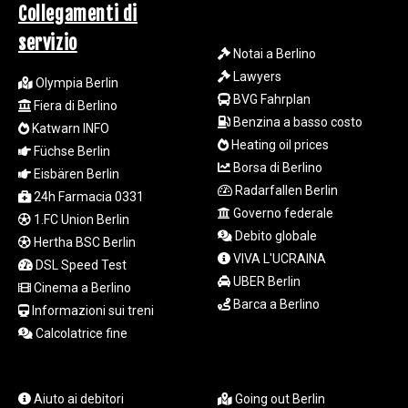
NAD 18.831591
Collegamenti di
NGN
servizio
1572.438973
Notai a Berlino
NIO 42.484154
Lawyers
Olympia Berlin
NOK 10.977222
BVG Fahrplan
Fiera di Berlino
NPR 175.800197
Benzina a basso costo
NZD 1.962346
Katwarn INFO
Heating oil prices
OMR 0.443084
Füchse Berlin
PAB 1.15453
Borsa di Berlino
Eisbären Berlin
PEN 3.902569
Radarfallen Berlin
24h Farmacia 0331
PGK 5.100921
Governo federale
1.FC Union Berlin
PHP 70.185659
Debito globale
Hertha BSC Berlin
PKR 320.527693
VIVA L'UCRAINA
DSL Speed Test
PLN 4.302263
UBER Berlin
PYG
Cinema a Berlino
Barca a Berlino
6867.585958
Informazioni sui treni
QAR 4.220243
Calcolatrice fine
RON 5.256461
RSD 117.34213
RUB 94.667126
Aiuto ai debitori
Going out Berlin