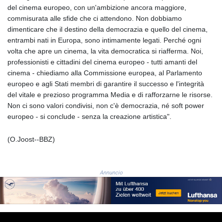
del cinema europeo, con un'ambizione ancora maggiore,
LVL 0.697063
commisurata alle sfide che ci attendono. Non dobbiamo
LYD 7.359771
dimenticare che il destino della democrazia e quello del cinema,
MAD 10.772009
entrambi nati in Europa, sono intimamente legati. Perché ogni
MDL 20.088564
volta che apre un cinema, la vita democratica si riafferma. Noi,
MGA
professionisti e cittadini del cinema europeo - tutti amanti del
4963.869122
cinema - chiediamo alla Commissione europea, al Parlamento
MKD 61.548176
europeo e agli Stati membri di garantire il successo e l'integrità
MMK
del vitale e prezioso programma Media e di rafforzarne le risorse.
2419.480296
Non ci sono valori condivisi, non c'è democrazia, né soft power
MNT
europeo - si conclude - senza la creazione artistica".
4144.000792
MOP 9.328972
MRU 46.285429
(O.Joost--BBZ)
MUR 54.242586
MVR 17.815708
MWK
Annuncio
2001.953827
MXN 19.792091
MYR 4.714415
MZN 73.639049