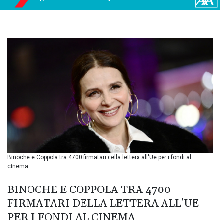
BND 1.480393
BOB 13.964198
BRL 5.891306
BSD 1.154535
BTN 109.874896
BWP 15.61488
BYN 3.418287
BYR
22586.626891
BZD 2.321974
CAD 1.615497
CDF
2604.376508
CHF 0.934643
CLF 0.02673
Binoche e Coppola tra 4700 firmatari della lettera all'Ue per i fondi al
CLP
cinema
1055.440971
CNY 7.777463
BINOCHE E COPPOLA TRA 4700
CNH 7.774433
FIRMATARI DELLA LETTERA ALL'UE
COP
PER I FONDI AL CINEMA
3641.932253