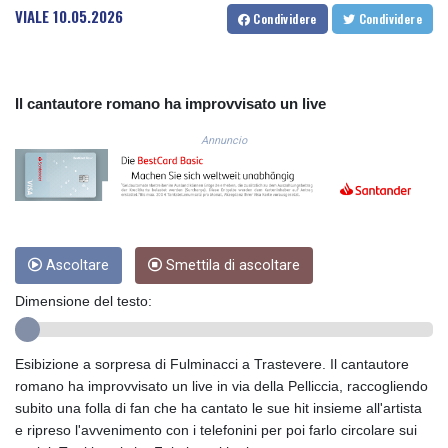
VIALE
10.05.2026
COP
Condividere
Condividere
3650.105178
CRC 525.509359
CUC 1.156136
Il cantautore romano ha improvvisato un live
CUP 30.637594
CVE 110.646682
Annuncio
CZK 24.258158
DJF 205.46888
DKK 7.477932
DOP 67.345355
DZD 153.688625
EGP 57.293288
Ascoltare
Smettila di ascoltare
ERN 17.342035
Dimensione del testo:
ETB 184.982115
FJD 2.553384
FKP 0.859288
Esibizione a sorpresa di Fulminacci a Trastevere. Il cantautore
GBP 0.856968
romano ha improvvisato un live in via della Pelliccia, raccogliendo
GEL 3.017966
subito una folla di fan che ha cantato le sue hit insieme all'artista
GGP 0.859288
e ripreso l'avvenimento con i telefonini per poi farlo circolare sui
GHS 13.596606