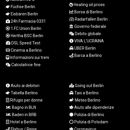
ISK 142.598215
Heating oil prices
Füchse Berlin
JEP 0.859288
Borsa di Berlino
JMD 183.583315
Eisbären Berlin
Radarfallen Berlin
JOD 0.819746
24h Farmacia 0331
JPY 182.445186
Governo federale
1.FC Union Berlin
KES 148.887592
Debito globale
Hertha BSC Berlin
KGS 101.104505
VIVA L'UCRAINA
DSL Speed Test
KHR
UBER Berlin
Cinema a Berlino
4685.244046
Barca a Berlino
Informazioni sui treni
KMF 492.514185
KRW
Calcolatrice fine
1627.712241
KWD 0.356853
KYD 0.963346
Aiuto ai debitori
Going out Berlin
KZT 541.784389
Tabella Berlino
Taxi a Berlino
LAK
Rifugio per donne
Meteo Berlino
26108.437325
Bagno in BLN
Aiuto alle dipendenze
LBP
Baden in BRB
Polizia di Berlino
103531.946431
LKR 387.745291
Hotel a Berlino
Polizia di Potsdam
LRD 209.896866
Flixbus / Reise
Coronavirus