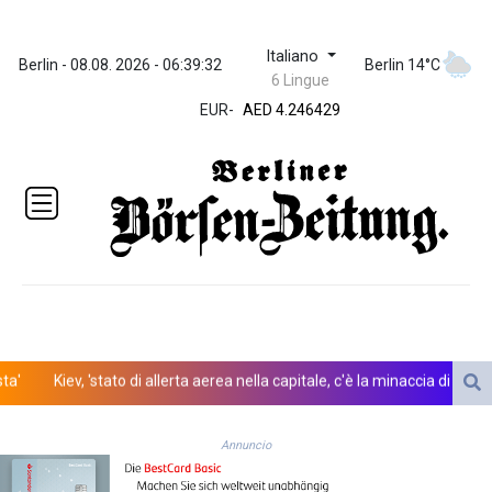
Italiano
ZWL 372.275202
Berlin - 08.08. 2026 - 06:39:32
Berlin 14°C
6 Lingue
AED 4.246429
EUR
-
AED 4.246429
AFN 76.887634
ALL 93.189144
AMD
423.342651
AOA
1060.176801
ARS
1724.882575
AUD 1.635501
AWG 2.082489
AZN 1.97002
Kiev, 'stato di allerta aerea nella capitale, c'è la minaccia di droni nem
BAM 1.961391
BBD 2.328337
Annuncio
BDT 143.102254
BHD 0.435984