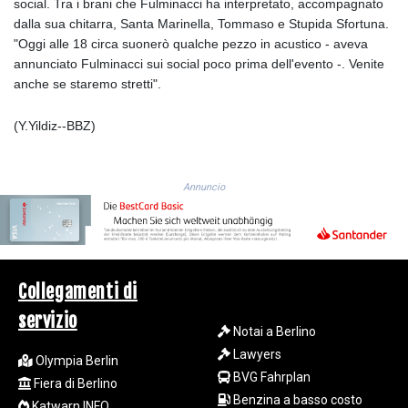
social. Tra i brani che Fulminacci ha interpretato, accompagnato
GIP 0.859288
dalla sua chitarra, Santa Marinella, Tommaso e Stupida Sfortuna.
GMD 84.980421
"Oggi alle 18 circa suonerò qualche pezzo in acustico - aveva
GNF
annunciato Fulminacci sui social poco prima dell'evento -. Venite
10145.090599
anche se staremo stretti".
GTQ 8.820142
GYD 241.849406
(Y.Yildiz--BBZ)
HKD 9.067746
HNL 31.077375
HRK 7.536622
Annuncio
HTG 151.150865
HUF 363.096405
IDR
20580.370421
ILS 3.468234
Collegamenti di
IMP 0.859288
INR 109.992259
servizio
IQD
Notai a Berlino
1515.115748
Lawyers
Olympia Berlin
IRR
BVG Fahrplan
Fiera di Berlino
1590322.371805
Benzina a basso costo
Katwarn INFO