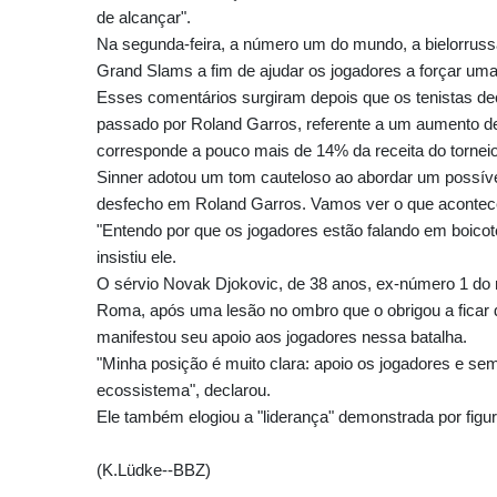
de alcançar".
Na segunda-feira, a número um do mundo, a bielorrussa
Grand Slams a fim de ajudar os jogadores a forçar um
Esses comentários surgiram depois que os tenistas d
passado por Roland Garros, referente a um aumento de
corresponde a pouco mais de 14% da receita do torneio
Sinner adotou um tom cauteloso ao abordar um possív
desfecho em Roland Garros. Vamos ver o que acontec
"Entendo por que os jogadores estão falando em boico
insistiu ele.
O sérvio Novak Djokovic, de 38 anos, ex-número 1 do 
Roma, após uma lesão no ombro que o obrigou a ficar d
manifestou seu apoio aos jogadores nessa batalha.
"Minha posição é muito clara: apoio os jogadores e sem
ecossistema", declarou.
Ele também elogiou a "liderança" demonstrada por figu
(K.Lüdke--BBZ)