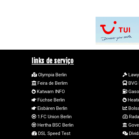
links de serviço
Olympia Berlin
Lawy
Feira de Berlim
BVG 
Katwarn INFO
Gasol
Füchse Berlin
Heatin
Eisbären Berlin
Bolsa
1.FC Union Berlin
Radar
Hertha BSC Berlin
Gover
DSL Speed Test
Dívid