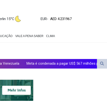
ZWL 371.052996
AED 4.231967
AED 4.231967
erlin 15°C
EUR
-
AFN 75.483595
ALL 93.084804
AMD 422.04403
DUCAÇÃO
VALE A PENA SABER
CLIMA
AOA 1057.848456
ARS 1727.972826
AUD 1.638476
AWG 2.074212
Meta é condenada a pagar US$ 567 milhões para estado dos EUA p
AZN 1.960615
BAM 1.952344
BBD 2.320382
BDT 142.607535
BHD 0.434558
BIF 3445.496469
BMD 1.15234
BND 1.477278