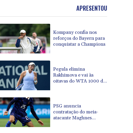
BOB 13.934392
APRESENTOU
BRL 5.903903
BSD 1.152055
BTN 109.639899
Kompany confia nos
BWP 15.581348
reforços do Bayern para
BYN 3.410947
conquistar a Champions
BYR 22585.863139
BZD 2.316988
CAD 1.614976
CDF 2604.28847
Pegula elimina
Rakhimova e vai às
CHF 0.936438
oitavas do WTA 1000 de
CLF 0.026729
Toronto
CLP 1055.405144
CNY 7.7772
CNH 7.775921
PSG anuncia
COP 3641.809104
contratação do meia-
atacante Maghnes
CRC 524.040432
Akliouche
CUC 1.15234
CUP 30.537009