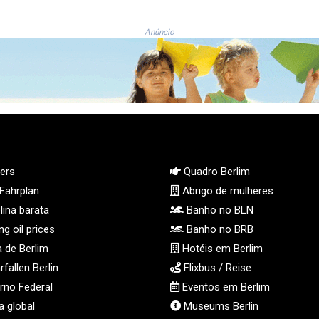
Anúncio
ers
Quadro Berlim
Fahrplan
Abrigo de mulheres
ina barata
Banho no BLN
g oil prices
Banho no BRB
 de Berlim
Hotéis em Berlim
fallen Berlin
Flixbus / Reise
no Federal
Eventos em Berlim
a global
Museums Berlin