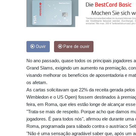
Ouvir
Pare de ouvir
No ano passado, quase todos os principais jogadores 
Grand Slams, exigindo um aumento na premiação, contr
visando melhorar os benefícios de aposentadoria e ma
os afetam.
As cartas solicitavam que 22% da receita gerada pelos 
Wimbledon e o US Open) fossem destinados à premiação
feira, em Roma, que eles estão longe de alcançar esse 
"Trata-se mais de respeito. Porque acho que damos mu
jogadores. É para todos nós", afirmou ele durante uma
Roma, programada para sábado contra o austríaco Seb
"Não é uma sensação agradável saber que, após um an