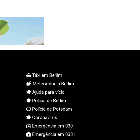
MMK 2419.273024
MNT 4143.630364
MOP 9.308979
MRU 46.227284
MUR 54.091068
MVR 17.814877
MWK 2000.462131
MXN 19.827749
MYR 4.717706
MZN 73.617371
Táxi em Berlim
NAD 18.828873
Meteorologia Berlim
NGN 1570.51294
Ajuda para vício
NIO 42.394946
Polícia de Berlim
NOK 10.986524
Polícia de Potsdam
NPR 175.42192
Coronavirus
NZD 1.963847
Emergência em 030
OMR 0.443071
Emergência em 0331
PAB 1.15205