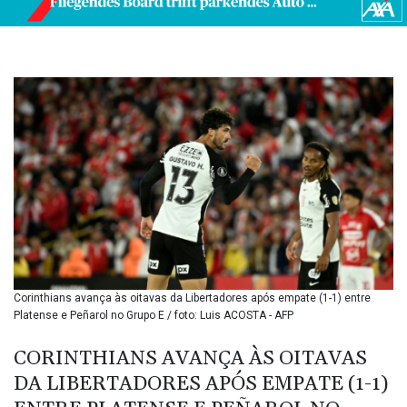
BIF 3451.157116
BMD 1.156136
BND 1.477082
BOB 13.69983
BRL 5.876989
BSD 1.152686
BTN 109.688637
BWP 15.558807
BYN 3.432357
BYR
22660.258427
BZD 2.318271
CAD 1.61333
CDF
2615.761404
Corinthians avança às oitavas da Libertadores após empate (1-1) entre
CHF 0.934181
Platense e Peñarol no Grupo E / foto: Luis ACOSTA - AFP
CLF 0.026836
CLP
CORINTHIANS AVANÇA ÀS OITAVAS
1056.199727
DA LIBERTADORES APÓS EMPATE (1-1)
CNY 7.801146