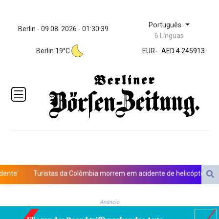
Português
Berlin - 09.08. 2026 - 01:30:39
ZWL 372.275202
6 Línguas
AED 4.245913
Berlin 19°C
EUR
-
AED 4.245913
AFN 76.8
ALL 93.218842
AMD
422.094755
AOA
1060.176801
ARS
1724.882567
AUD 1.638747
AWG 2.082489
AZN 1.97002
'
Turistas da Colômbia morrem em acidente de helicóptero no Rio 
BAM 1.955776
BBD 2.321671
BDT 142.688227
Anúncio
BHD 0.434695