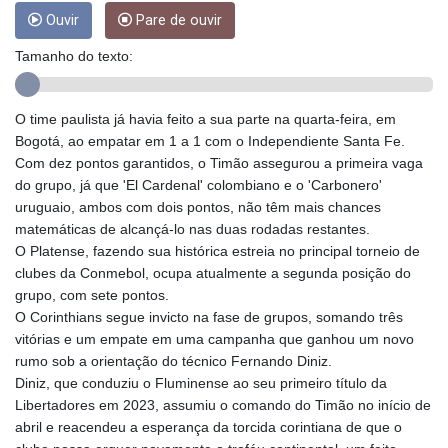
GMD 84.980421
Ouvir
Pare de ouvir
GNF
Tamanho do texto:
10123.874202
GTQ 8.794891
GYD 241.157003
O time paulista já havia feito a sua parte na quarta-feira, em
HKD 9.067746
Bogotá, ao empatar em 1 a 1 com o Independiente Santa Fe.
HNL 30.895616
Com dez pontos garantidos, o Timão assegurou a primeira vaga
HRK 7.536622
do grupo, já que 'El Cardenal' colombiano e o 'Carbonero'
HTG 150.718127
uruguaio, ambos com dois pontos, não têm mais chances
HUF 363.096405
matemáticas de alcançá-lo nas duas rodadas restantes.
IDR
O Platense, fazendo sua histórica estreia no principal torneio de
20580.370421
clubes da Conmebol, ocupa atualmente a segunda posição do
ILS 3.468234
grupo, com sete pontos.
IMP 0.8566
O Corinthians segue invicto na fase de grupos, somando três
INR 110.076256
vitórias e um empate em uma campanha que ganhou um novo
IQD
rumo sob a orientação do técnico Fernando Diniz.
1509.981237
Diniz, que conduziu o Fluminense ao seu primeiro título da
IRR
Libertadores em 2023, assumiu o comando do Timão no início de
1590322.371805
abril e reacendeu a esperança da torcida corintiana de que o
ISK 142.598215