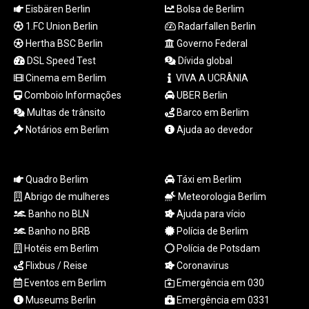
Eisbären Berlin
Bolsa de Berlim
LTL 3.413768
1.FC Union Berlin
Radarfallen Berlin
LVL 0.699335
Hertha BSC Berlin
Governo Federal
LYD 7.331909
MAD 10.743067
DSL Speed Test
Dívida global
MDL 20.044751
Cinema em Berlim
VIVA A UCRÂNIA
MGA
Comboio Informações
UBER Berlin
4918.938878
Multas de trânsito
Barco em Berlim
MKD 61.524236
Notários em Berlim
Ajuda ao devedor
MMK
2427.596601
MNT 4159.0218
Quadro Berlim
Táxi em Berlim
MOP 9.314584
MRU 46.338424
Abrigo de mulheres
Meteorologia Berlim
MUR 54.419742
Banho no BLN
Ajuda para vício
MVR 17.862733
Banho no BRB
Polícia de Berlim
MWK
Hotéis em Berlim
Polícia de Potsdam
1998.775164
Flixbus / Reise
Coronavirus
MXN 19.811945
Eventos em Berlim
Emergência em 030
MYR 4.728715
Museums Berlin
Emergência em 0331
MZN 73.882892