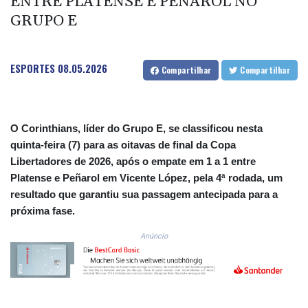
ENTRE PLATENSE E PEÑAROL NO
CNH 7.796152
COP 3633.55485
GRUPO E
CRC 523.993489
CUC 1.156136
CUP 30.637594
ESPORTES
08.05.2026
Compartilhar
Compartilhar
CVE 110.26363
CZK 24.258158
DJF 205.267449
DKK 7.477932
O Corinthians, líder do Grupo E, se classificou nesta
DOP 67.289164
quinta-feira (7) para as oitavas de final da Copa
DZD 152.967099
Libertadores de 2026, após o empate em 1 a 1 entre
EGP 57.293288
Platense e Peñarol em Vicente López, pela 4ª rodada, um
ERN 17.342035
resultado que garantiu sua passagem antecipada para a
ETB 186.049588
próxima fase.
FJD 2.553384
FKP 0.8566
Anúncio
GBP 0.856968
GEL 3.017966
GGP 0.8566
GHS 13.526832
GIP 0.8566