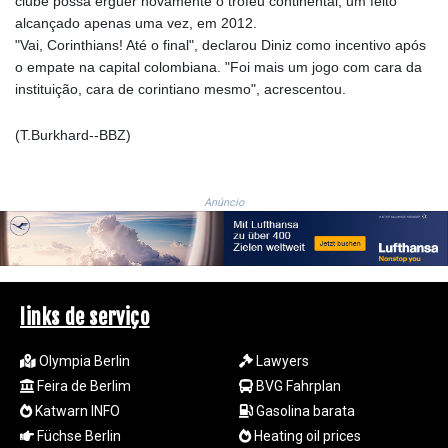
clube possa erguer novamente o troféu continental, um feito
JEP 0.8566
alcançado apenas uma vez, em 2012.
JMD 183.057725
"Vai, Corinthians! Até o final", declarou Diniz como incentivo após
JOD 0.819746
o empate na capital colombiana. "Foi mais um jogo com cara da
JPY 182.445186
instituição, cara de corintiano mesmo", acrescentou.
KES 149.158147
KGS 101.104505
(T.Burkhard--BBZ)
KHR
4681.941823
KMF 492.514185
KRW
Anúncio
1627.712241
KWD 0.356853
KYD 0.960588
KZT 540.233287
links de serviço
LAK
26025.676609
LBP
Olympia Berlin
Lawyers
103223.017367
Feira de Berlim
BVG Fahrplan
LKR 386.635196
Katwarn INFO
Gasolina barata
LRD 208.057415
Füchse Berlin
Heating oil prices
LSL 18.726567