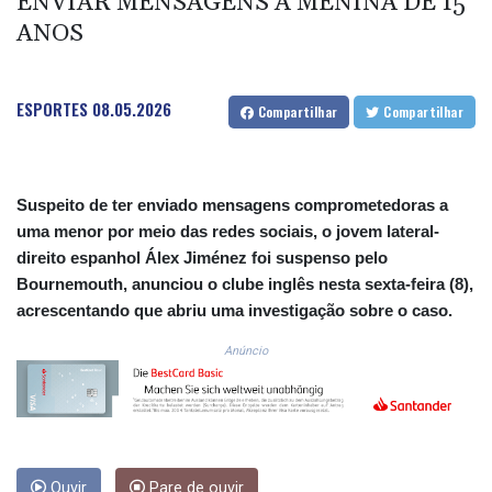
ENVIAR MENSAGENS A MENINA DE 15
CNH 7.796152
COP 3633.55485
ANOS
CRC 523.993489
CUC 1.156136
CUP 30.637594
ESPORTES
08.05.2026
Compartilhar
Compartilhar
CVE 110.26363
CZK 24.258158
DJF 205.267449
DKK 7.477932
Suspeito de ter enviado mensagens comprometedoras a
DOP 67.289164
uma menor por meio das redes sociais, o jovem lateral-
DZD 152.967099
direito espanhol Álex Jiménez foi suspenso pelo
EGP 57.293288
Bournemouth, anunciou o clube inglês nesta sexta-feira (8),
ERN 17.342035
acrescentando que abriu uma investigação sobre o caso.
ETB 186.049588
FJD 2.553384
Anúncio
FKP 0.8566
GBP 0.858527
GEL 3.017966
GGP 0.8566
GHS 13.526832
GIP 0.8566
Ouvir
Pare de ouvir