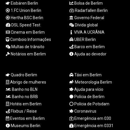
Eisbären Berlin
Bolsa de Berlim
LTL 3.413768
1.FC Union Berlin
Radarfallen Berlin
LVL 0.699335
Hertha BSC Berlin
Governo Federal
LYD 7.331909
MAD 10.743067
DSL Speed Test
Dívida global
MDL 20.044751
Cinema em Berlim
VIVA A UCRÂNIA
MGA
Comboio Informações
UBER Berlin
4918.938878
Multas de trânsito
Barco em Berlim
MKD 61.524236
Notários em Berlim
Ajuda ao devedor
MMK
2427.596601
MNT 4159.0218
Quadro Berlim
Táxi em Berlim
MOP 9.314584
Abrigo de mulheres
Meteorologia Berlim
MRU 46.338424
MUR 54.419742
Banho no BLN
Ajuda para vício
MVR 17.862733
Banho no BRB
Polícia de Berlim
MWK
Hotéis em Berlim
Polícia de Potsdam
1998.775164
Flixbus / Reise
Coronavirus
MXN 19.812061
Eventos em Berlim
Emergência em 030
MYR 4.728715
Museums Berlin
Emergência em 0331
MZN 73.882892