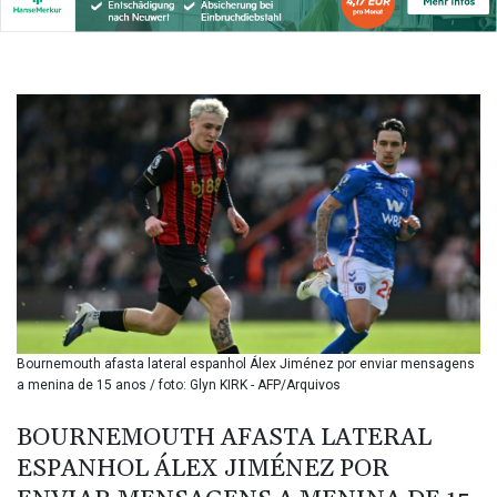
BIF 3451.157116
BMD 1.156136
BND 1.477082
BOB 13.69983
BRL 5.876989
BSD 1.152686
BTN 109.688637
BWP 15.558807
BYN 3.432357
BYR
22660.258427
BZD 2.318271
CAD 1.61333
CDF
2615.761404
Bournemouth afasta lateral espanhol Álex Jiménez por enviar mensagens
CHF 0.93588
a menina de 15 anos / foto: Glyn KIRK - AFP/Arquivos
CLF 0.026829
CLP
BOURNEMOUTH AFASTA LATERAL
1055.916879
ESPANHOL ÁLEX JIMÉNEZ POR
CNY 7.801146