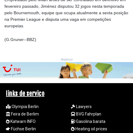
JEP 0.8566
fevereiro passado, Jiménez disputou 32 jogos nesta temporada
JMD 183.057725
pelo Bournemouth, equipe que ocupa atualmente a sexta posição
JOD 0.819746
na Premier League e disputa uma vaga em competições
JPY 182.445186
europeias.
KES 149.158147
KGS 101.104505
(G.Gruner--BBZ)
KHR
4681.941823
KMF 492.514185
Anúncio
KRW
1627.677557
KWD 0.356853
KYD 0.960588
KZT 540.233287
links de serviço
LAK
26025.676609
LBP
Olympia Berlin
Lawyers
103223.017367
Feira de Berlim
BVG Fahrplan
LKR 386.635196
Katwarn INFO
Gasolina barata
LRD 208.057415
Füchse Berlin
Heating oil prices
LSL 18.726567