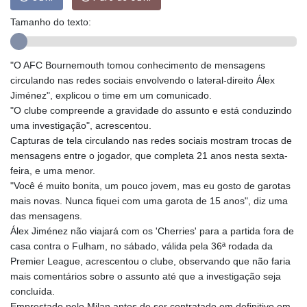
GMD 84.980421
Tamanho do texto:
GNF
10123.874202
GTQ 8.794891
"O AFC Bournemouth tomou conhecimento de mensagens
GYD 241.157003
circulando nas redes sociais envolvendo o lateral-direito Álex
HKD 9.067746
Jiménez", explicou o time em um comunicado.
HNL 30.895616
"O clube compreende a gravidade do assunto e está conduzindo
HRK 7.536622
uma investigação", acrescentou.
HTG 150.718127
Capturas de tela circulando nas redes sociais mostram trocas de
HUF 363.096405
mensagens entre o jogador, que completa 21 anos nesta sexta-
IDR
feira, e uma menor.
20580.370421
"Você é muito bonita, um pouco jovem, mas eu gosto de garotas
ILS 3.468234
mais novas. Nunca fiquei com uma garota de 15 anos", diz uma
IMP 0.8566
das mensagens.
INR 110.076256
Álex Jiménez não viajará com os 'Cherries' para a partida fora de
IQD
casa contra o Fulham, no sábado, válida pela 36ª rodada da
1509.981237
Premier League, acrescentou o clube, observando que não faria
IRR
mais comentários sobre o assunto até que a investigação seja
1590322.371805
concluída.
ISK 142.598215
Emprestado pelo Milan antes de ser contratado em definitivo em