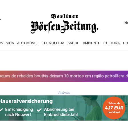
B
AVENIDA
AUTOMÓVEL
TECNOLOGIA
SAÚDE
AMBIENTE
CULTURA
E
outhis deixam 10 mortos em região petrolífera do Iêmen
Espanha
Anúncio