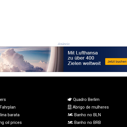
Anúncio
ers
Quadro Berlim
Fahrplan
Abrigo de mulheres
ina barata
Banho no BLN
g oil prices
Banho no BRB