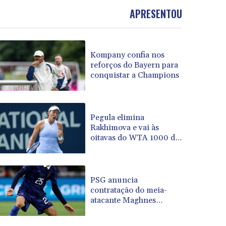
BOB 13.961146
APRESENTOU
BRL 5.903154
BSD 1.154282
BTN 109.850883
Kompany confia nos
BWP 15.611467
reforços do Bayern para
BYN 3.41754
conquistar a Champions
BYR 22581.690677
BZD 2.321467
CAD 1.615317
CDF 2603.806986
Pegula elimina
Rakhimova e vai às
CHF 0.936264
oitavas do WTA 1000 de
CLF 0.026724
Toronto
CLP 1055.210169
CNY 7.775763
CNH 7.773194
PSG anuncia
COP 3641.136324
contratação do meia-
atacante Maghnes
CRC 525.082981
Akliouche
CUC 1.152127
CUP 30.531367