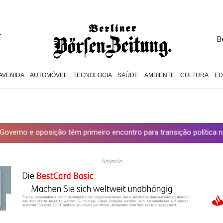
B
AVENIDA
AUTOMÓVEL
TECNOLOGIA
SAÚDE
AMBIENTE
CULTURA
E
ão têm primeiro encontro para transição política na Venezuela
Anúncio