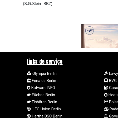
(S.G.Stein--BBZ)
links de serviço
Olympia Berlin
Lawy
Feira de Berlim
BVG 
Katwarn INFO
Gasol
Füchse Berlin
Heatin
Eisbären Berlin
Bolsa
1.FC Union Berlin
Radar
Hertha BSC Berlin
Gover