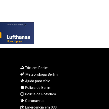
KGS 100.753239
KHR 4682.906821
KMF 491.958449
KRW 1636.527559
KWD 0.356756
KYD 0.961952
KZT 540.905481
LAK 26081.121706
LBP 103366.035355
LKR 387.731275
LRD 208.352023
LSL 18.827475
Táxi em Berlim
LTL 3.401932
Meteorologia Berlim
LVL 0.69691
Ajuda para vício
LYD 7.358163
Polícia de Berlim
MAD 10.769655
Polícia de Potsdam
MDL 20.084174
Coronavirus
MGA 4962.784289
Emergência em 030
MKD 61.534725