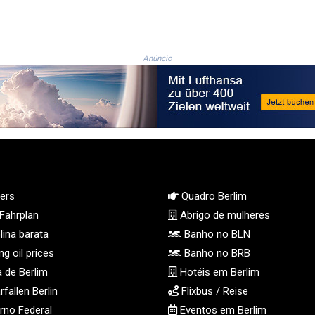
Anúncio
ers
Quadro Berlim
Fahrplan
Abrigo de mulheres
ina barata
Banho no BLN
g oil prices
Banho no BRB
 de Berlim
Hotéis em Berlim
fallen Berlin
Flixbus / Reise
no Federal
Eventos em Berlim