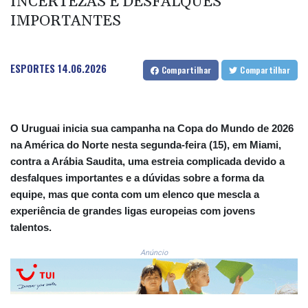
INCERTEZAS E DESFALQUES
COP 3633.55485
IMPORTANTES
CRC 523.993489
CUC 1.156136
CUP 30.637594
ESPORTES
14.06.2026
Compartilhar
Compartilhar
CVE 110.26363
CZK 24.258158
DJF 205.267449
DKK 7.477932
O Uruguai inicia sua campanha na Copa do Mundo de 2026
DOP 67.289164
na América do Norte nesta segunda-feira (15), em Miami,
DZD 152.967099
contra a Arábia Saudita, uma estreia complicada devido a
EGP 57.380687
desfalques importantes e a dúvidas sobre a forma da
ERN 17.342035
equipe, mas que conta com um elenco que mescla a
ETB 186.049588
experiência de grandes ligas europeias com jovens
FJD 2.553384
FKP 0.857252
talentos.
GBP 0.858527
Anúncio
GEL 3.017966
GGP 0.857252
GHS 13.526832
GIP 0.857252