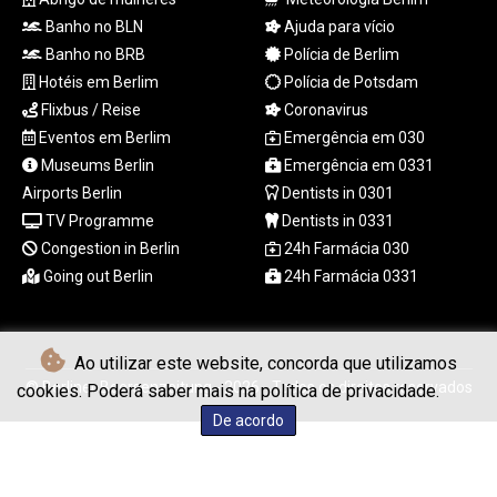
TRY 55.144784
Banho no BLN
Ajuda para vício
TTD 7.812903
Banho no BRB
Polícia de Berlim
TWD 37.286072
Hotéis em Berlim
Polícia de Potsdam
TZS
Flixbus / Reise
Coronavirus
3051.762079
Eventos em Berlim
Emergência em 030
UAH 51.625959
Museums Berlin
Emergência em 0331
UGX
4293.946644
Airports Berlin
Dentists in 0301
USD 1.156136
TV Programme
Dentists in 0331
UYU 46.399423
Congestion in Berlin
24h Farmácia 030
UZS
Going out Berlin
24h Farmácia 0331
13785.828699
VES 873.763846
VND
30295.956222
Ao utilizar este website, concorda que utilizamos
VUV 137.068136
© Berliner Boersenzeitung - 2026 - Todos os direitos reservados
cookies. Poderá saber mais na política de privacidade.
WST 3.160546
De acordo
XAF 655.948849
XAG 0.018188
XAU 0.000266