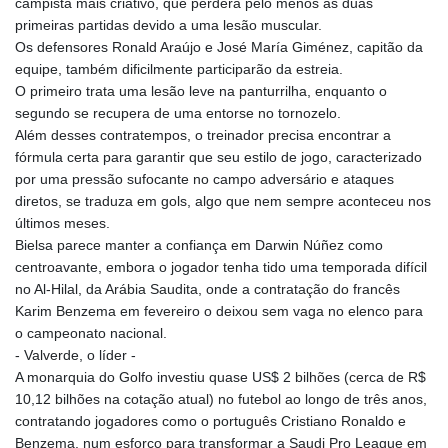
campista mais criativo, que perderá pelo menos as duas
JEP 0.857252
primeiras partidas devido a uma lesão muscular.
JMD 183.057725
Os defensores Ronald Araújo e José María Giménez, capitão da
JOD 0.819746
equipe, também dificilmente participarão da estreia.
JPY 182.445186
O primeiro trata uma lesão leve na panturrilha, enquanto o
KES 149.158147
segundo se recupera de uma entorse no tornozelo.
KGS 101.104505
Além desses contratempos, o treinador precisa encontrar a
KHR
fórmula certa para garantir que seu estilo de jogo, caracterizado
4681.941823
por uma pressão sufocante no campo adversário e ataques
KMF 492.514185
diretos, se traduza em gols, algo que nem sempre aconteceu nos
KRW
últimos meses.
1627.677557
Bielsa parece manter a confiança em Darwin Núñez como
KWD 0.356853
centroavante, embora o jogador tenha tido uma temporada difícil
KYD 0.960588
no Al-Hilal, da Arábia Saudita, onde a contratação do francês
KZT 540.233287
Karim Benzema em fevereiro o deixou sem vaga no elenco para
LAK
o campeonato nacional.
26025.676609
- Valverde, o líder -
LBP
A monarquia do Golfo investiu quase US$ 2 bilhões (cerca de R$
103223.017367
10,12 bilhões na cotação atual) no futebol ao longo de três anos,
LKR 386.635196
contratando jogadores como o português Cristiano Ronaldo e
LRD 208.057415
Benzema, num esforço para transformar a Saudi Pro League em
LSL 18.726567