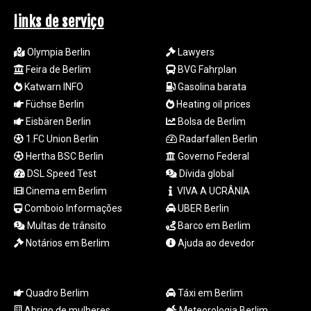
RUB 94.338828
RWF
links de serviço
1694.978938
SAR 4.341973
Olympia Berlin
Lawyers
SBD 9.325039
Feira de Berlim
BVG Fahrplan
SCR 16.705092
Katwarn INFO
Gasolina barata
SDG 694.263698
Füchse Berlin
Heating oil prices
SEK 10.961095
Eisbären Berlin
Bolsa de Berlim
SGD 1.477585
1.FC Union Berlin
Radarfallen Berlin
SLE 28.445176
SOS 658.791814
Hertha BSC Berlin
Governo Federal
SRD 43.778814
DSL Speed Test
Dívida global
STD
Cinema em Berlim
VIVA A UCRÂNIA
23929.673396
Comboio Informações
UBER Berlin
STN 24.499696
Multas de trânsito
Barco em Berlim
SVC 10.085875
Notários em Berlim
Ajuda ao devedor
SZL 18.722767
THB 38.210709
TJS 10.633568
TMT 4.058036
Quadro Berlim
Táxi em Berlim
TND 3.386358
Abrigo de mulheres
Meteorologia Berlim