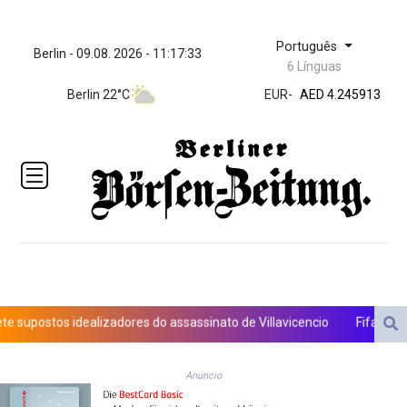
Português
Berlin - 09.08. 2026 - 11:17:34
ZWL 372.275202
6 Línguas
AED 4.245913
AED 4.245913
Berlin 22°C
EUR
-
AFN 76.8
ALL 93.218842
AMD
422.094755
AOA
1060.176801
ARS
1724.882567
AUD 1.638747
AWG 2.082489
AZN 1.97002
stos idealizadores do assassinato de Villavicencio
Fifa contra-ata
BAM 1.955776
BBD 2.321671
BDT 142.688227
Anúncio
BHD 0.434695