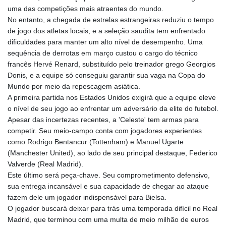
uma das competições mais atraentes do mundo.
LTL 3.413768
No entanto, a chegada de estrelas estrangeiras reduziu o tempo
LVL 0.699335
de jogo dos atletas locais, e a seleção saudita tem enfrentado
LYD 7.331909
dificuldades para manter um alto nível de desempenho. Uma
MAD 10.743067
sequência de derrotas em março custou o cargo do técnico
MDL 20.044751
francês Hervé Renard, substituído pelo treinador grego Georgios
MGA
Donis, e a equipe só conseguiu garantir sua vaga na Copa do
4918.938878
Mundo por meio da repescagem asiática.
MKD 61.524236
A primeira partida nos Estados Unidos exigirá que a equipe eleve
MMK
o nível de seu jogo ao enfrentar um adversário da elite do futebol.
2427.363841
Apesar das incertezas recentes, a 'Celeste' tem armas para
MNT
competir. Seu meio-campo conta com jogadores experientes
4157.293457
como Rodrigo Bentancur (Tottenham) e Manuel Ugarte
MOP 9.314584
(Manchester United), ao lado de seu principal destaque, Federico
MRU 46.338424
Valverde (Real Madrid).
MUR 54.419742
Este último será peça-chave. Seu comprometimento defensivo,
MVR 17.862733
sua entrega incansável e sua capacidade de chegar ao ataque
MWK
fazem dele um jogador indispensável para Bielsa.
1998.775164
O jogador buscará deixar para trás uma temporada difícil no Real
MXN 19.812061
Madrid, que terminou com uma multa de meio milhão de euros
MYR 4.728715