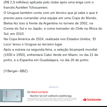
(R$ 2,9 milhões) aplicada pelo clube após uma briga com o
MZN 73.882892
francês Aurélien Tchouaméni.
NAD 18.726567
O Uruguai também conta com um técnico que já sabe o que é
NGN
preciso para comandar uma equipe em uma Copa do Mundo.
1577.963717
Bielsa fez isso à frente da Argentina no torneio de 2002, na
NIO 42.419473
Coreia do Sul e no Japão, e como treinador do Chile na África do
NOK 10.99759
Sul, em 2010.
NPR 175.501819
Na Copa América de 2024, realizada nos Estados Unidos, 'El
NZD 1.966719
Loco' levou o Uruguai ao terceiro lugar.
OMR 0.442445
Após a estreia na segunda-feira, a seleção bicampeã mundial
PAB 1.152686
(1930 e 1950), enfrentará Cabo Verde em Miami, no dia 21 de
PEN 3.903651
junho, e a Espanha em Guadalajara, no dia 26 de junho.
PGK 5.093937
PHP 70.183258
(Y.Berger--BBZ)
PKR 320.014324
PLN 4.299905
PYG
6853.914834
Anúncio
QAR 4.213648
RON 5.244583
RSD 117.338542