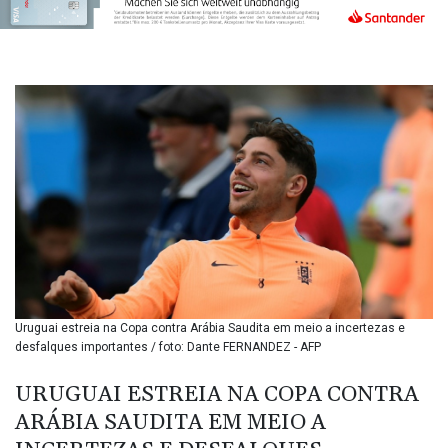
BIF 3451.157116
BMD 1.156136
BND 1.477082
BOB 13.69983
BRL 5.876989
BSD 1.152686
BTN 109.688637
BWP 15.558807
BYN 3.432357
BYR
22660.258427
BZD 2.318271
CAD 1.61333
CDF
2615.761404
Uruguai estreia na Copa contra Arábia Saudita em meio a incertezas e
CHF 0.93588
desfalques importantes / foto: Dante FERNANDEZ - AFP
CLF 0.026829
CLP
URUGUAI ESTREIA NA COPA CONTRA
1055.916879
ARÁBIA SAUDITA EM MEIO A
CNY 7.801146
CNH 7.796152