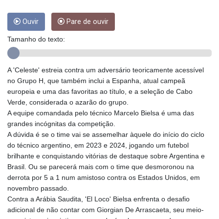
GMD 84.980421
GNF
Ouvir
Pare de ouvir
10123.874202
GTQ 8.794891
Tamanho do texto:
GYD 241.157003
HKD 9.067746
A 'Celeste' estreia contra um adversário teoricamente acessível
HNL 30.895616
no Grupo H, que também inclui a Espanha, atual campeã
HRK 7.536622
europeia e uma das favoritas ao título, e a seleção de Cabo
HTG 150.718127
Verde, considerada o azarão do grupo.
HUF 363.096405
A equipe comandada pelo técnico Marcelo Bielsa é uma das
IDR
grandes incógnitas da competição.
20580.370421
A dúvida é se o time vai se assemelhar àquele do início do ciclo
ILS 3.468234
do técnico argentino, em 2023 e 2024, jogando um futebol
IMP 0.857252
brilhante e conquistando vitórias de destaque sobre Argentina e
INR 110.076256
Brasil. Ou se parecerá mais com o time que desmoronou na
IQD
derrota por 5 a 1 num amistoso contra os Estados Unidos, em
1509.981237
novembro passado.
IRR
Contra a Arábia Saudita, 'El Loco' Bielsa enfrenta o desafio
1590322.371805
adicional de não contar com Giorgian De Arrascaeta, seu meio-
ISK 142.598215