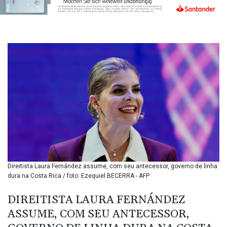
BIF 3450.039479
BMD 1.152209
BND 1.480174
BOB 13.962133
BRL 5.888365
BSD 1.154364
BTN 109.858653
BWP 15.612571
BYN 3.417782
BYR
22583.287906
BZD 2.321631
CAD 1.616319
CDF
2603.991686
Direitista Laura Fernández assume, com seu antecessor, governo de linha
CHF 0.936072
dura na Costa Rica / foto: Ezequiel BECERRA - AFP
CLF 0.026726
CLP
DIREITISTA LAURA FERNÁNDEZ
1055.284416
ASSUME, COM SEU ANTECESSOR,
CNY 7.776313
CNH 7.773295