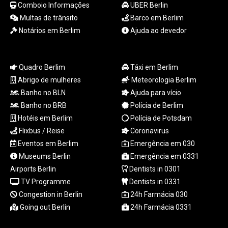
RSD 117.32364
Comboio Informações
UBER Berlin
RUB 95.632926
Multas de trânsito
Barco em Berlim
RWF 1695.78791
Notários em Berlim
Ajuda ao devedor
SAR 4.324641
SBD 9.29642
SCR 16.957784
Quadro Berlim
Táxi em Berlim
SDG 691.902092
Abrigo de mulheres
Meteorologia Berlim
SEK 10.960211
SGD 1.477431
Banho no BLN
Ajuda para vício
SLE 28.354688
Banho no BRB
Polícia de Berlim
SOS 659.750917
Hotéis em Berlim
Polícia de Potsdam
SRD 43.630106
Flixbus / Reise
Coronavirus
STD
Eventos em Berlim
Emergência em 030
23848.391029
Museums Berlin
Emergência em 0331
STN 24.505606
Airports Berlin
Dentists in 0301
SVC 10.10031
SZL 18.813304
TV Programme
Dentists in 0331
THB 38.130617
Congestion in Berlin
24h Farmácia 030
TJS 10.64899
Going out Berlin
24h Farmácia 0331
TMT 4.038491
TND 3.385657