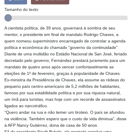
GIP 0.856369
Tamanho do texto:
GMD 85.263702
GNF
10137.703095
A cientista política, de 39 anos, governará à sombra de seu
GTQ 8.808015
mentor, o presidente em final de mandato Rodrigo Chaves, a
GYD 241.504196
quem nomeou superministro encarregado de controlar a agenda
HKD 9.039024
política e econômica do chamado "governo da continuidade".
HNL 30.940078
Diante de uma multidão no Estádio Nacional de San José, feriado
HRK 7.533599
decretado pelo governo, Fernández prestará juramento para um
HTG 150.927975
mandato de quatro anos após vencer confortavelmente as
HUF 365.333043
eleições de 1º de fevereiro, graças à popularidade de Chaves.
IDR
Ex-ministra da Presidência de Chaves, ela assume as rédeas do
20624.533343
pequeno país centro-americano de 5,2 milhões de habitantes,
ILS 3.472762
famoso por sua estabilidade política e por sua riqueza natural,
IMP 0.856369
um ímã para turistas, mas hoje com um recorde de assassinatos
INR 109.715086
ligados ao narcotráfico.
IQD
"Quero andar na rua e não temer um tiroteio. O país se afundou
1512.239361
na violência. Também espero que o custo de vida diminua", disse
IRR
à AFP Nancy Gutiérrez, dona de casa de 50 anos.
1584113.947438
Fã do presidente Nayib Bukele, ela promete concluir uma