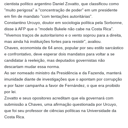
cientista político argentino Daniel Zovatto, que classificou como
LSL 18.828807
"muito perigosa" a "concentração de poder" em um presidente
LTL 3.402172
em fim de mandato "com tentações autoritárias".
LVL 0.696959
Constantino Urcuyo, doutor em sociologia política pela Sorbonne,
LYD 7.358683
disse à AFP que o "modelo Bukele não cabe na Costa Rica".
MAD 10.770417
"Vivemos traços de autoritarismo e o vento soprou para a direita,
MDL 20.085595
mas ainda há instituições fortes para resistir", avaliou.
MGA
Chaves, economista de 64 anos, popular por seu estilo sarcástico
4963.135313
e confrontativo, deve esperar dois mandatos para voltar a se
MKD 61.539077
candidatar à reeleição, mas deputados governistas não
MMK
descartam mudar essa norma.
2419.122624
Ao ser nomeado ministro da Presidência e da Fazenda, manterá
MNT
imunidade diante de investigações que o apontam por corrupção
4143.388184
e por fazer campanha a favor de Fernández, o que era proibido
MOP 9.327593
por lei.
MRU 46.278586
Zovatto e seus opositores acreditam que ela governará com
MUR 54.234774
submissão a Chaves, uma afirmação questionada por Urcuyo,
MVR 17.813278
que foi seu professor de ciências políticas na Universidade da
MWK
Costa Rica.
2001.657877
MXN 19.815707