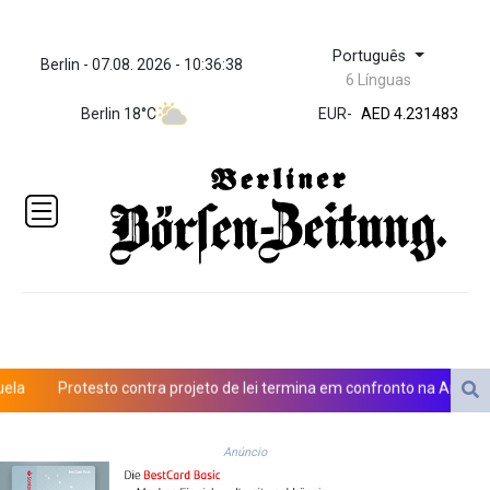
Português
Berlin - 07.08. 2026 - 10:36:39
ZWL 371.010688
6 Línguas
AED 4.231483
AED 4.231483
Berlin 18°C
EUR
-
AFN 75.4
ALL 93.271336
AMD
422.196577
AOA
1057.72755
ARS
1728.022837
AUD 1.6396
AWG 2.073975
AZN 1.938486
Protesto contra projeto de lei termina em confronto na Argentina
BAM 1.956247
BBD 2.325032
BDT 142.892687
Anúncio
BHD 0.4353