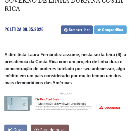
GOVERNO DE LINHA DURA NA COSTA
COP
RICA
3641.393866
CRC 525.120121
CUC 1.152209
POLíTICA
08.05.2026
Compartilhar
Compartilhar
CUP 30.533527
CVE 110.287357
CZK 24.243908
DJF 205.567023
A direitista Laura Fernández assume, nesta sexta-feira (8), a
DKK 7.475736
presidência da Costa Rica com um projeto de linha dura e
DOP 67.265387
concentração de poderes tutelado por seu antecessor, algo
DZD 153.102878
inédito em um país considerado por muito tempo um dos
EGP 57.247371
mais democráticos das Américas.
ERN 17.283128
ETB 186.320421
Anúncio
FJD 2.552604
FKP 0.856369
GBP 0.856512
GEL 3.013019
GGP 0.856369
GHS 13.568751
Ouvir
Pare de ouvir