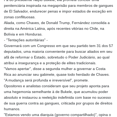
ISK 142.468329
penitenciária inspirada na megaprisão para membros de gangues
JEP 0.856369
de El Salvador, endurecer penas e impor estados de exceção em
JMD 182.981857
zonas conflituosas.
JOD 0.816908
Aliada, como Chaves, de Donald Trump, Fernández consolida a
JPY 182.455111
direita na América Latina, após recentes vitórias no Chile, na
KES 149.049537
Bolívia e em Honduras.
KGS 100.760472
- "Tentações autoritárias" -
KHR
Governará com um Congresso em que seu partido tem 31 dos 57
4683.238048
deputados, uma maioria conveniente para buscar aliados em seu
KMF 491.993323
afã de reformar o Estado, sobretudo o Poder Judiciário, ao qual
KRW
atribui a insegurança e a proteção de elites tradicionais.
1637.219545
"Vamos apertar", disse a segunda mulher a governar a Costa
KWD 0.356067
Rica ao anunciar seu gabinete, quase todo herdado de Chaves.
KYD 0.96202
"A mudança será profunda e irreversível", promete.
KZT 540.94374
Opositores e analistas consideram que seu projeto aponta para
LAK
uma hegemonia semelhante à de Bukele, que acumulou poder
26082.966454
absoluto e instaurou a reeleição indefinida com base no sucesso
LBP
de sua guerra contra as gangues, criticada por grupos de direitos
103373.346556
humanos.
LKR 387.758699
"Estamos vendo uma diarquia (governo compartilhado)", opina o
LRD 208.366759