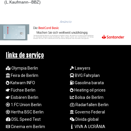
(L.Kaufmann--BBZ)
MYR 4.711847
MZN 73.643798
NAD 18.828807
Anúncio
NGN
1572.383836
NIO 42.477873
NOK 10.994271
NPR 175.774208
links de serviço
NZD 1.965005
OMR 0.443012
PAB 1.154359
Olympia Berlin
Lawyers
PEN 3.901993
Feira de Berlim
BVG Fahrplan
PGK 5.100167
Katwarn INFO
Gasolina barata
PHP 70.186213
Füchse Berlin
Heating oil prices
PKR 320.48031
Eisbären Berlin
Bolsa de Berlim
PLN 4.301477
1.FC Union Berlin
Radarfallen Berlin
PYG
Hertha BSC Berlin
Governo Federal
6866.570722
QAR 4.219619
DSL Speed Test
Dívida global
RON 5.253604
Cinema em Berlim
VIVA A UCRÂNIA