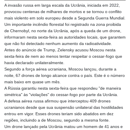
A invasão russa em larga escala da Ucrânia, iniciada em 2022,
LTL 3.413768
provocou centenas de milhares de mortos e se tornou o conflito
LVL 0.699335
mais violento em solo europeu desde a Segunda Guerra Mundial.
LYD 7.331909
Um importante incêndio florestal foi registrado na zona proibida
MAD 10.743067
de Chernobyl, no norte da Ucrânia, após a queda de um drone,
MDL 20.044751
informaram nesta sexta-feira as autoridades locais, que garantem
MGA
que não foi detectado nenhum aumento da radioatividade.
4918.938878
Antes do anúncio de Trump, Zelensky acusou Moscou nesta
MKD 61.524236
sexta-feira de nem ao menos tentar respeitar o cessar-fogo que
MMK
havia declarado unilateralmente.
2427.596601
Segundo a força aérea ucraniana, Moscou lançou, durante a
MNT 4159.0218
noite, 67 drones de longo alcance contra o país. Este é o número
MOP 9.314584
mais baixo em quase um mês.
MRU 46.338424
A Rússia garantiu nesta sexta-feira que respondeu "de maneira
MUR 54.419742
simétrica" às "violações" do cessar-fogo por parte da Ucrânia.
MVR 17.862733
A defesa aérea russa afirmou que interceptou 409 drones
MWK
ucranianos desde que sua suspensão unilateral das hostilidades
1998.775164
entrou em vigor. Esses drones teriam sido abatidos em dez
MXN 19.811945
regiões, incluindo a de Moscou, segundo a mesma fonte.
MYR 4.728715
Um drone lançado pela Ucrânia matou um homem de 41 anos e
MZN 73.882892