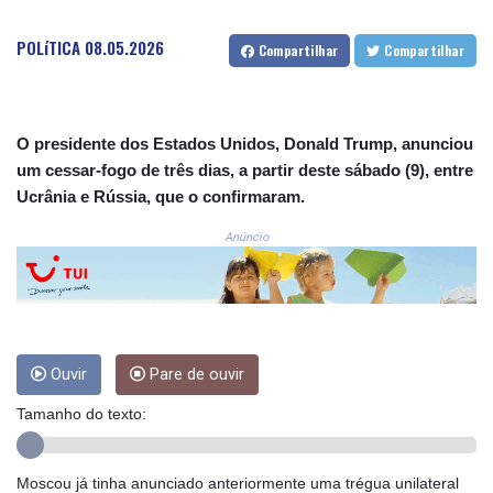
COP 3633.55485
POLíTICA
08.05.2026
CRC 523.993489
Compartilhar
Compartilhar
CUC 1.156136
CUP 30.637594
CVE 110.26363
O presidente dos Estados Unidos, Donald Trump, anunciou
CZK 24.258158
DJF 205.267449
um cessar-fogo de três dias, a partir deste sábado (9), entre
DKK 7.477932
Ucrânia e Rússia, que o confirmaram.
DOP 67.289164
Anúncio
DZD 152.967099
EGP 57.293288
ERN 17.342035
ETB 186.049588
FJD 2.553384
FKP 0.8566
Ouvir
Pare de ouvir
GBP 0.856968
GEL 3.017966
Tamanho do texto:
GGP 0.8566
GHS 13.526832
Moscou já tinha anunciado anteriormente uma trégua unilateral
GIP 0.8566