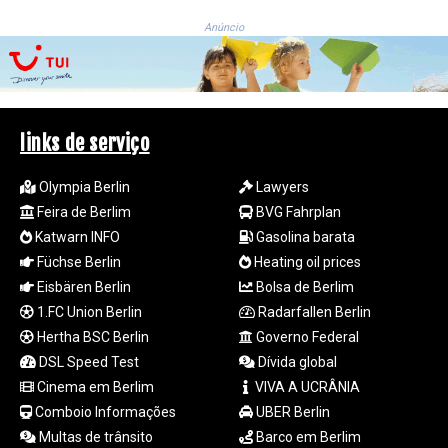
RWF
1694.978938
Anúncio
SAR 4.345489
SBD 9.325039
SCR 16.705092
SDG 694.263698
SEK 10.961095
links de serviço
SGD 1.477661
SLE 28.445176
Olympia Berlin
Lawyers
SOS 658.791814
Feira de Berlim
BVG Fahrplan
SRD 43.778814
Katwarn INFO
Gasolina barata
STD
Füchse Berlin
Heating oil prices
23929.673396
Eisbären Berlin
Bolsa de Berlim
STN 24.499696
1.FC Union Berlin
Radarfallen Berlin
SVC 10.085875
SZL 18.722767
Hertha BSC Berlin
Governo Federal
THB 38.210709
DSL Speed Test
Dívida global
TJS 10.633568
Cinema em Berlim
VIVA A UCRÂNIA
TMT 4.058036
Comboio Informações
UBER Berlin
TND 3.386358
Multas de trânsito
Barco em Berlim
TRY 55.144784