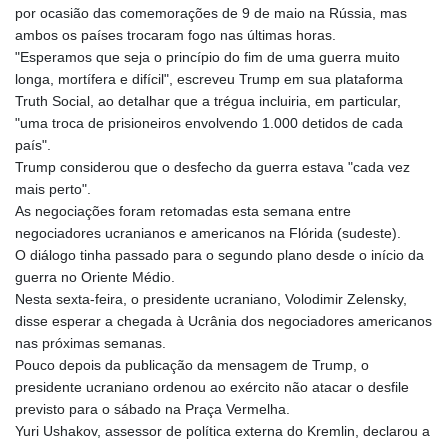
por ocasião das comemorações de 9 de maio na Rússia, mas
GMD 84.980421
ambos os países trocaram fogo nas últimas horas.
GNF
"Esperamos que seja o princípio do fim de uma guerra muito
10123.874202
longa, mortífera e difícil", escreveu Trump em sua plataforma
GTQ 8.794891
Truth Social, ao detalhar que a trégua incluiria, em particular,
GYD 241.157003
"uma troca de prisioneiros envolvendo 1.000 detidos de cada
HKD 9.067746
país".
HNL 30.895616
Trump considerou que o desfecho da guerra estava "cada vez
HRK 7.536622
mais perto".
HTG 150.718127
As negociações foram retomadas esta semana entre
HUF 363.096405
negociadores ucranianos e americanos na Flórida (sudeste).
IDR
O diálogo tinha passado para o segundo plano desde o início da
20580.370421
guerra no Oriente Médio.
ILS 3.468234
Nesta sexta-feira, o presidente ucraniano, Volodimir Zelensky,
IMP 0.8566
disse esperar a chegada à Ucrânia dos negociadores americanos
INR 110.076256
nas próximas semanas.
IQD
Pouco depois da publicação da mensagem de Trump, o
1509.981237
presidente ucraniano ordenou ao exército não atacar o desfile
IRR
previsto para o sábado na Praça Vermelha.
1590322.371805
Yuri Ushakov, assessor de política externa do Kremlin, declarou a
ISK 142.598215