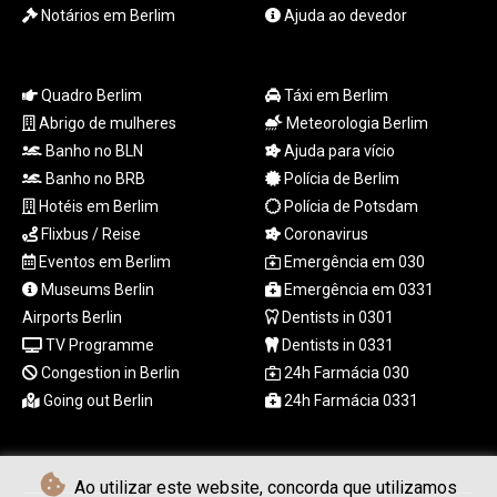
Notários em Berlim
Ajuda ao devedor
TTD 7.812903
TWD 37.286072
TZS
3051.762079
Quadro Berlim
Táxi em Berlim
UAH 51.625959
Abrigo de mulheres
Meteorologia Berlim
UGX
Banho no BLN
Ajuda para vício
4293.946644
Banho no BRB
Polícia de Berlim
USD 1.156136
Hotéis em Berlim
Polícia de Potsdam
UYU 46.399423
Flixbus / Reise
Coronavirus
UZS
Eventos em Berlim
Emergência em 030
13785.828699
VES 873.763846
Museums Berlin
Emergência em 0331
VND
Airports Berlin
Dentists in 0301
30295.956222
TV Programme
Dentists in 0331
VUV 138.059733
Congestion in Berlin
24h Farmácia 030
WST 3.160483
Going out Berlin
24h Farmácia 0331
XAF 655.948849
XAG 0.018188
XAU 0.000266
XCD 3.124515
Ao utilizar este website, concorda que utilizamos