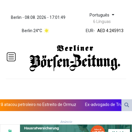
Português
Berlin - 08.08. 2026 - 17:01:50
ZWL 372.275202
6 Línguas
AED 4.245913
AED 4.245913
Berlin 24°C
EUR
-
AFN 76.8
ALL 93.218842
AMD
422.094755
AOA
1060.176801
ARS
1724.882567
AUD 1.638747
AWG 2.082489
AZN 1.97002
u petroleiro no Estreito de Ormuz
Ex-advogado de Trump é confi
BAM 1.955776
BBD 2.321671
BDT 142.688227
Anúncio
BHD 0.434695