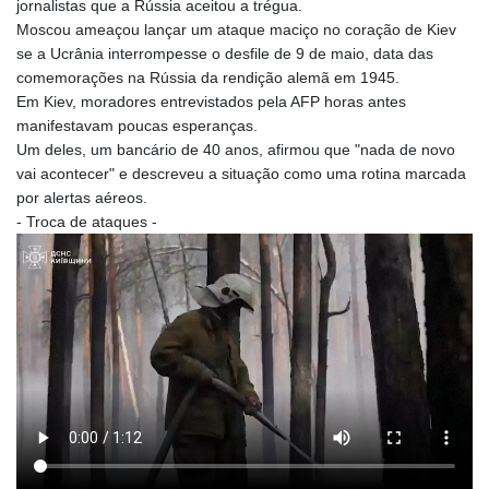
jornalistas que a Rússia aceitou a trégua.
JEP 0.8566
Moscou ameaçou lançar um ataque maciço no coração de Kiev
JMD 183.057725
se a Ucrânia interrompesse o desfile de 9 de maio, data das
JOD 0.819746
comemorações na Rússia da rendição alemã em 1945.
JPY 182.445186
Em Kiev, moradores entrevistados pela AFP horas antes
KES 149.158147
manifestavam poucas esperanças.
KGS 101.104505
Um deles, um bancário de 40 anos, afirmou que "nada de novo
KHR
vai acontecer" e descreveu a situação como uma rotina marcada
4681.941823
por alertas aéreos.
KMF 492.514185
- Troca de ataques -
KRW
1627.712241
KWD 0.356853
KYD 0.960588
KZT 540.233287
LAK
26025.676609
LBP
103223.017367
LKR 386.635196
LRD 208.057415
LSL 18.726567