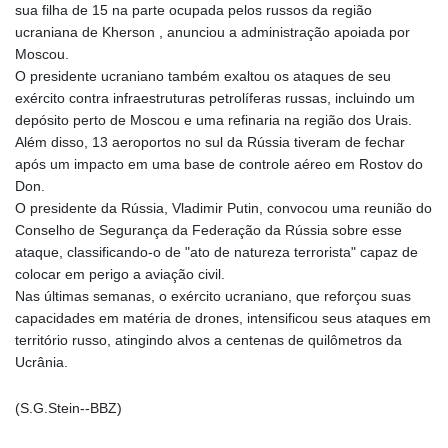
sua filha de 15 na parte ocupada pelos russos da região
NAD 18.726567
ucraniana de Kherson , anunciou a administração apoiada por
NGN
Moscou.
1577.963717
O presidente ucraniano também exaltou os ataques de seu
NIO 42.419473
exército contra infraestruturas petrolíferas russas, incluindo um
NOK 10.99759
depósito perto de Moscou e uma refinaria na região dos Urais.
NPR 175.501819
Além disso, 13 aeroportos no sul da Rússia tiveram de fechar
NZD 1.961547
após um impacto em uma base de controle aéreo em Rostov do
OMR 0.442445
Don.
PAB 1.152686
O presidente da Rússia, Vladimir Putin, convocou uma reunião do
PEN 3.903651
Conselho de Segurança da Federação da Rússia sobre esse
PGK 5.093937
ataque, classificando-o de "ato de natureza terrorista" capaz de
PHP 70.183258
colocar em perigo a aviação civil.
PKR 320.014324
Nas últimas semanas, o exército ucraniano, que reforçou suas
PLN 4.299905
capacidades em matéria de drones, intensificou seus ataques em
PYG
território russo, atingindo alvos a centenas de quilômetros da
6853.914834
Ucrânia.
QAR 4.213648
RON 5.244583
RSD 117.338542
(S.G.Stein--BBZ)
RUB 94.679224