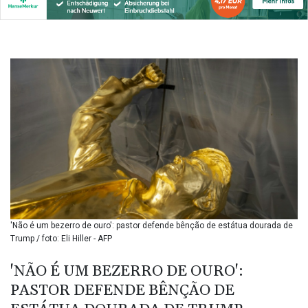
BIF 3445.888043
BMD 1.152471
BND 1.477446
BOB 13.935975
BRL 5.897421
BSD 1.152186
BTN 109.652359
BWP 15.583119
BYN 3.411334
BYR
22588.429982
BZD 2.317251
CAD 1.615251
CDF
2604.584378
'Não é um bezerro de ouro': pastor defende bênção de estátua dourada de
CHF 0.936272
Trump / foto: Eli Hiller - AFP
CLF 0.026727
CLP
'NÃO É UM BEZERRO DE OURO':
1055.271199
PASTOR DEFENDE BÊNÇÃO DE
CNY 7.778084