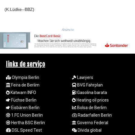
LSL 18.793369
(K.Lüdke--BBZ)
LTL 3.402947
LVL 0.697118
LYD 7.344833
Anúncio
MAD 10.750192
MDL 20.047704
MGA
4953.772522
MKD 61.427977
links de serviço
MMK
2419.54797
Olympia Berlin
Lawyers
MNT
Feira de Berlim
BVG Fahrplan
4144.10128
MOP 9.310037
Katwarn INFO
Gasolina barata
MRU 46.191483
Füchse Berlin
Heating oil prices
MUR 54.096679
Eisbären Berlin
Bolsa de Berlim
MVR 17.805023
1.FC Union Berlin
Radarfallen Berlin
MWK
Hertha BSC Berlin
Governo Federal
1997.873162
DSL Speed Test
Dívida global
MXN 19.839187