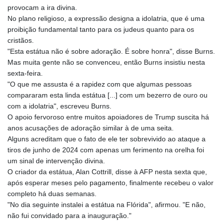
ISK 142.41109
provocam a ira divina.
JEP 0.856077
No plano religioso, a expressão designa a idolatria, que é uma
JMD 182.637459
proibição fundamental tanto para os judeus quanto para os
JOD 0.81708
cristãos.
JPY 182.544457
"Esta estátua não é sobre adoração. É sobre honra", disse Burns.
KES 149.083075
Mas muita gente não se convenceu, então Burns insistiu nesta
KGS 100.783234
sexta-feira.
KHR
"O que me assusta é a rapidez com que algumas pessoas
4675.235131
compararam esta linda estátua [...] com um bezerro de ouro ou
KMF 492.105126
com a idolatria", escreveu Burns.
KRW
O apoio fervoroso entre muitos apoiadores de Trump suscita há
1640.600173
anos acusações de adoração similar à de uma seita.
KWD 0.356874
Alguns acreditam que o fato de ele ter sobrevivido ao ataque a
KYD 0.960205
tiros de junho de 2024 com apenas um ferimento na orelha foi
KZT 539.927945
um sinal de intervenção divina.
LAK
O criador da estátua, Alan Cottrill, disse à AFP nesta sexta que,
26033.64904
após esperar meses pelo pagamento, finalmente recebeu o valor
LBP
completo há duas semanas.
103179.229954
"No dia seguinte instalei a estátua na Flórida", afirmou. "E não,
LKR 387.028882
não fui convidado para a inauguração."
LRD 207.974585