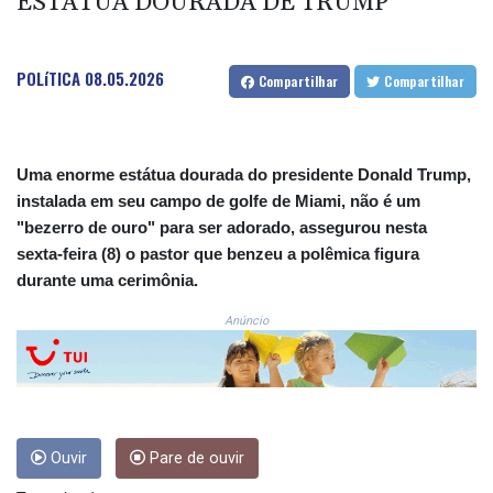
ESTÁTUA DOURADA DE TRUMP
CNH 7.777151
COP
3641.324061
CRC 524.099988
POLíTICA
08.05.2026
Compartilhar
Compartilhar
CUC 1.152471
CUP 30.540479
CVE 110.809379
CZK 24.24407
Uma enorme estátua dourada do presidente Donald Trump,
DJF 204.817306
instalada em seu campo de golfe de Miami, não é um
DKK 7.476217
"bezerro de ouro" para ser adorado, assegurou nesta
DOP 67.193733
sexta-feira (8) o pastor que benzeu a polêmica figura
DZD 153.365094
durante uma cerimônia.
EGP 57.264782
ERN 17.287064
Anúncio
ETB 185.968128
FJD 2.552089
FKP 0.856077
GBP 0.85641
GEL 3.013725
Ouvir
Pare de ouvir
GGP 0.856077
GHS 13.524239