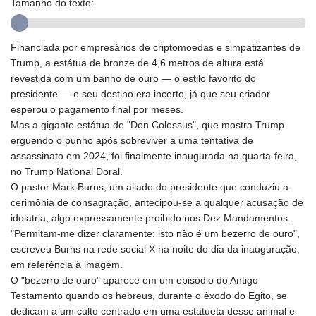
Tamanho do texto:
GIP 0.856077
GMD 85.282572
GNF
Financiada por empresários de criptomoedas e simpatizantes de
10118.69464
Trump, a estátua de bronze de 4,6 metros de altura está
GTQ 8.791437
revestida com um banho de ouro — o estilo favorito do
GYD 241.048608
presidente — e seu destino era incerto, já que seu criador
HKD 9.04099
esperou o pagamento final por meses.
HNL 30.88171
Mas a gigante estátua de "Don Colossus", que mostra Trump
HRK 7.536585
erguendo o punho após sobreviver a uma tentativa de
HTG 150.649793
assassinato em 2024, foi finalmente inaugurada na quarta-feira,
HUF 364.625083
no Trump National Doral.
IDR
O pastor Mark Burns, um aliado do presidente que conduziu a
20648.821428
cerimônia de consagração, antecipou-se a qualquer acusação de
ILS 3.46629
idolatria, algo expressamente proibido nos Dez Mandamentos.
IMP 0.856077
"Permitam-me dizer claramente: isto não é um bezerro de ouro",
INR 109.809273
escreveu Burns na rede social X na noite do dia da inauguração,
IQD
em referência à imagem.
1509.393123
O "bezerro de ouro" aparece em um episódio do Antigo
IRR
Testamento quando os hebreus, durante o êxodo do Egito, se
1584474.640687
dedicam a um culto centrado em uma estatueta desse animal e