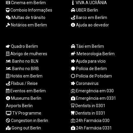
Cinema em Berlim
VIVA A UCRÂNIA
MYR 4.713377
MZN 73.654852
Comboio Informações
UBER Berlin
NAD 18.793287
Multas de trânsito
Barco em Berlim
NGN
Notários em Berlim
Ajuda ao devedor
1570.218621
NIO 42.399764
NOK 10.999988
Quadro Berlim
Táxi em Berlim
NPR 175.441856
Abrigo de mulheres
Meteorologia Berlim
NZD 1.96294
Banho no BLN
Ajuda para vício
OMR 0.443115
Banho no BRB
Polícia de Berlim
PAB 1.152181
PEN 3.894648
Hotéis em Berlim
Polícia de Potsdam
PGK 5.090567
Flixbus / Reise
Coronavirus
PHP 70.070805
Eventos em Berlim
Emergência em 030
PKR 319.87712
Museums Berlin
Emergência em 0331
PLN 4.300443
Airports Berlin
Dentists in 0301
PYG
TV Programme
Dentists in 0331
6853.617163
Congestion in Berlin
24h Farmácia 030
QAR 4.211823
RON 5.256075
Going out Berlin
24h Farmácia 0331