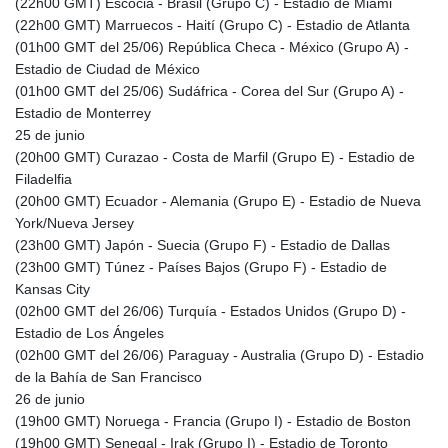
(22h00 GMT) Escocia - Brasil (Grupo C) - Estadio de Miami
XCG 2.080476
(22h00 GMT) Marruecos - Haití (Grupo C) - Estadio de Atlanta
XDR 0.815987
(01h00 GMT del 25/06) República Checa - México (Grupo A) -
XOF 656.107084
Estadio de Ciudad de México
XPF 119.331742
(01h00 GMT del 25/06) Sudáfrica - Corea del Sur (Grupo A) -
YER 272.900006
Estadio de Monterrey
ZAR 18.834341
25 de junio
ZMK
(20h00 GMT) Curazao - Costa de Marfil (Grupo E) - Estadio de
10371.260724
Filadelfia
ZMW 21.962024
(20h00 GMT) Ecuador - Alemania (Grupo E) - Estadio de Nueva
ZWL 371.010688
York/Nueva Jersey
AED 4.231483
(23h00 GMT) Japón - Suecia (Grupo F) - Estadio de Dallas
AED 4.231483
(23h00 GMT) Túnez - Países Bajos (Grupo F) - Estadio de
AFN 75.467656
Kansas City
ALL 93.271336
(02h00 GMT del 26/06) Turquía - Estados Unidos (Grupo D) -
AMD
Estadio de Los Ángeles
422.196577
(02h00 GMT del 26/06) Paraguay - Australia (Grupo D) - Estadio
AOA
de la Bahía de San Francisco
1057.72755
26 de junio
ARS
(19h00 GMT) Noruega - Francia (Grupo I) - Estadio de Boston
1728.022837
(19h00 GMT) Senegal - Irak (Grupo I) - Estadio de Toronto
AUD 1.6396