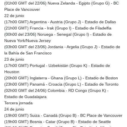
(01h00 GMT del 22/06) Nueva Zelanda - Egipto (Grupo G) - BC
TTD 7.815788
Place de Vancouver
TWD 37.158306
22 de junio
TZS
(17h00 GMT) Argentina - Austria (Grupo J) - Estadio de Dallas
3048.165436
(21h00 GMT) Francia - Irak (Grupo I) - Estadio de Filadelfia
UAH 51.689524
(00h00 del 23/06) Noruega - Senegal (Grupo I) - Estadio de
UGX
Nueva York/Nueva Jersey
4299.964953
(03h00 GMT del 23/06) Jordania - Argelia (Grupo J) - Estadio de
USD 1.152209
la Bahía de San Francisco
UYU 46.490433
23 de junio
UZS
(17h00 GMT) Portugal - Uzbekistán (Grupo K) - Estadio de
13757.087222
Houston
VES 869.008663
(20h00 GMT) Inglaterra - Ghana (Grupo L) - Estadio de Boston
VND
(23h00 GMT) Panamá - Croacia (Grupo L) - Estadio de Toronto
30205.723678
(02h00 GMT del 24/06) Colombia - RD Congo (Grupo K) -
VUV 137.124788
Estadio de Guadalajara
WST 3.143704
Tercera jornada
XAF 656.107084
24 de junio
XAG 0.018292
(19h00 GMT) Suiza - Canadá (Grupo B) - BC Place de Vancouver
XAU 0.000269
(19h00 GMT) Bosnia - Catar (Grupo B) - Estadio de Seattle
XCD 3.113901