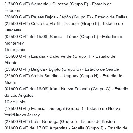
(17h00 GMT) Alemania - Curazao (Grupo E) - Estadio de
LTL 3.402172
Houston
LVL 0.696959
(20h00 GMT) Países Bajos - Japón (Grupo F) - Estadio de Dallas
LYD 7.358683
(23h00 GMT) Costa de Marfil - Ecuador (Grupo E) - Estadio de
MAD 10.770417
Filadelfia
MDL 20.085595
(02h00 GMT del 15/06) Suecia - Túnez (Grupo F) - Estadio de
MGA
Monterrey
4963.135313
15 de junio
MKD 61.539077
(16h00 GMT) España - Cabo Verde (Grupo H) - Estadio de
MMK
Atlanta
2419.122624
(19h00 GMT) Bélgica - Egipto (Grupo G) - Estadio de Seattle
MNT
(22h00 GMT) Arabia Saudita - Uruguay (Grupo H) - Estadio de
4143.388184
Miami
MOP 9.327593
(01h00 GMT del 16/06) Irán - Nueva Zelanda (Grupo G) - Estadio
MRU 46.278586
de Los Ángeles
MUR 54.234774
16 de junio
MVR 17.813278
(19h00 GMT) Francia - Senegal (Grupo I) - Estadio de Nueva
MWK
York/Nueva Jersey
2001.657877
(22h00 GMT) Irak - Noruega (Grupo I) - Estadio de Boston
MXN 19.815707
(01h00 GMT del 17/06) Argentina - Argelia (Grupo J) - Estadio de
MYR 4.711847