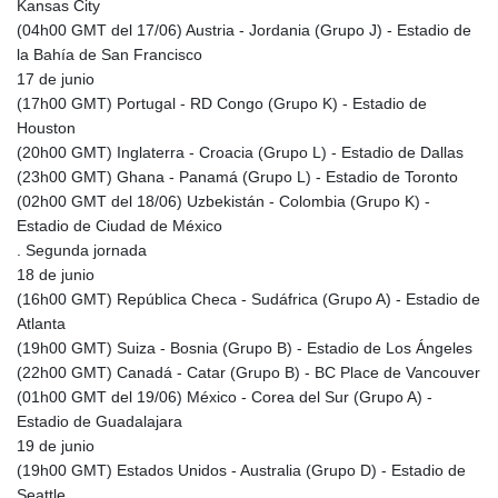
Kansas City
MZN 73.643798
(04h00 GMT del 17/06) Austria - Jordania (Grupo J) - Estadio de
NAD 18.828807
la Bahía de San Francisco
NGN
17 de junio
1572.383836
(17h00 GMT) Portugal - RD Congo (Grupo K) - Estadio de
NIO 42.477873
Houston
NOK 10.994271
(20h00 GMT) Inglaterra - Croacia (Grupo L) - Estadio de Dallas
NPR 175.774208
(23h00 GMT) Ghana - Panamá (Grupo L) - Estadio de Toronto
NZD 1.965005
(02h00 GMT del 18/06) Uzbekistán - Colombia (Grupo K) -
OMR 0.443012
Estadio de Ciudad de México
PAB 1.154359
. Segunda jornada
PEN 3.901993
18 de junio
PGK 5.100167
(16h00 GMT) República Checa - Sudáfrica (Grupo A) - Estadio de
PHP 70.186213
Atlanta
PKR 320.48031
(19h00 GMT) Suiza - Bosnia (Grupo B) - Estadio de Los Ángeles
PLN 4.301477
(22h00 GMT) Canadá - Catar (Grupo B) - BC Place de Vancouver
PYG
(01h00 GMT del 19/06) México - Corea del Sur (Grupo A) -
6866.570722
Estadio de Guadalajara
QAR 4.219619
19 de junio
RON 5.253604
(19h00 GMT) Estados Unidos - Australia (Grupo D) - Estadio de
RSD 117.32364
Seattle