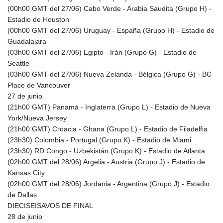
(00h00 GMT del 27/06) Cabo Verde - Arabia Saudita (Grupo H) -
AWG 2.073975
Estadio de Houston
AZN 1.938486
(00h00 GMT del 27/06) Uruguay - España (Grupo H) - Estadio de
BAM 1.956247
Guadalajara
BBD 2.325032
(03h00 GMT del 27/06) Egipto - Irán (Grupo G) - Estadio de
BDT 142.892687
Seattle
BHD 0.4353
(03h00 GMT del 27/06) Nueva Zelanda - Bélgica (Grupo G) - BC
BIF 3450.039479
Place de Vancouver
BMD 1.152209
27 de junio
BND 1.480174
(21h00 GMT) Panamá - Inglaterra (Grupo L) - Estadio de Nueva
BOB 13.962133
York/Nueva Jersey
BRL 5.888365
(21h00 GMT) Croacia - Ghana (Grupo L) - Estadio de Filadelfia
BSD 1.154364
(23h30) Colombia - Portugal (Grupo K) - Estadio de Miami
BTN 109.858653
(23h30) RD Congo - Uzbekistán (Grupo K) - Estadio de Atlanta
BWP 15.612571
(02h00 GMT del 28/06) Argelia - Austria (Grupo J) - Estadio de
BYN 3.417782
Kansas City
BYR
(02h00 GMT del 28/06) Jordania - Argentina (Grupo J) - Estadio
22583.287906
de Dallas
BZD 2.321631
DIECISEISAVOS DE FINAL
CAD 1.616319
28 de junio
CDF