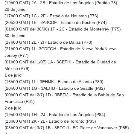
(19h00 GMT) 2A - 2B - Estadio de Los Ángeles (Partido 73)
2603.991686
29 de junio
CHF 0.936072
(17h00 GMT) 1C - 2F - Estadio de Houston (P76)
CLF 0.026726
(20h30 GMT) 1E - 3ABCDF - Estadio de Boston (P74)
CLP
(01h00 GMT del 30/06) 1F - 2C - Estadio de Monterrey (P75)
1055.284416
30 de junio
CNY 7.776313
(17h00 GMT) 2E - 2I - Estadio de Dallas (P78)
CNH 7.773295
(21h00 GMT) 1I - 3CDFGH - Estadio de Nueva York/Nueva
COP
Jersey (P77)
3641.393866
(01h00 GMT del 1/07) 1A - 3CEFHI - Estadio de Ciudad de
CRC 525.120121
México (P79)
CUC 1.152209
1 de julio
CUP 30.533527
(16h00 GMT) 1L - 3EHIJK - Estadio de Atlanta (P80)
CVE 110.287357
(20h00 GMT) 1G - 3AEHIJ - Estadio de Seattle (P82)
CZK 24.243908
(00h00 GMT del 2/7) 1D - 3BEFIJ - Estadio de la Bahía de San
DJF 205.567023
Francisco (P81)
DKK 7.475736
2 de julio
DOP 67.265387
(19h00 GMT) 1H - 2J - Estadio de Los Ángeles (P84)
DZD 153.102878
(23h00 GMT) 2K - 2L - Estadio de Toronto (P83)
EGP 57.247371
(03h00 GMT del 3/7) 1B - 3EFGIJ - BC Place de Vancouver (P85)
ERN 17.283128