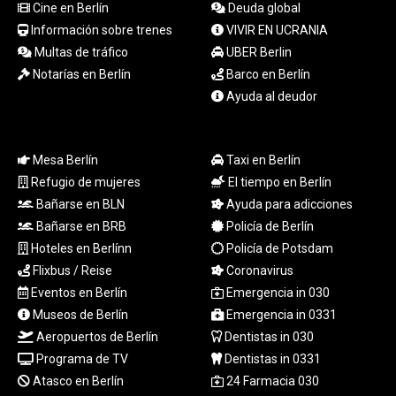
MOP 9.327593
Cine en Berlín
Deuda global
MRU 46.278586
Información sobre trenes
VIVIR EN UCRANIA
MUR 54.234774
Multas de tráfico
UBER Berlin
MVR 17.813278
Notarías en Berlín
Barco en Berlín
MWK
Ayuda al deudor
2001.657877
MXN 19.815707
MYR 4.711847
MZN 73.643798
Mesa Berlín
Taxi en Berlín
NAD 18.828807
Refugio de mujeres
El tiempo en Berlín
NGN
Bañarse en BLN
Ayuda para adicciones
1572.383836
Bañarse en BRB
Policía de Berlín
NIO 42.477873
Hoteles en Berlínn
Policía de Potsdam
NOK 10.994271
Flixbus / Reise
Coronavirus
NPR 175.774208
Eventos en Berlín
Emergencia in 030
NZD 1.965005
OMR 0.443012
Museos de Berlín
Emergencia in 0331
PAB 1.154359
Aeropuertos de Berlín
Dentistas in 030
PEN 3.901993
Programa de TV
Dentistas in 0331
PGK 5.100167
Atasco en Berlín
24 Farmacia 030
PHP 70.186213