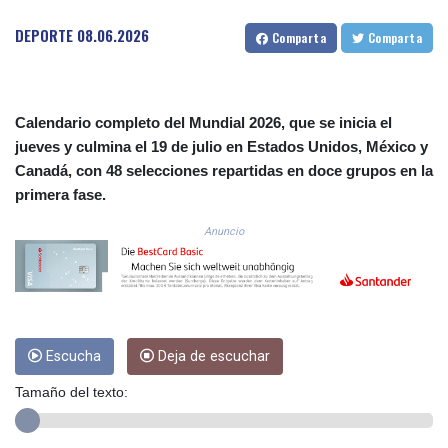
3641.393866
DEPORTE
08.06.2026
Comparta
Comparta
CRC 525.120121
CUC 1.152209
CUP 30.533527
CVE 110.287357
Calendario completo del Mundial 2026, que se inicia el
CZK 24.243908
jueves y culmina el 19 de julio en Estados Unidos, México y
DJF 205.567023
Canadá, con 48 selecciones repartidas en doce grupos en la
DKK 7.475736
DOP 67.265387
primera fase.
DZD 153.102878
Anuncio
EGP 57.247371
ERN 17.283128
ETB 186.320421
FJD 2.552604
FKP 0.856369
GBP 0.856512
Escucha
Deja de escuchar
GEL 3.013019
Tamaño del texto:
GGP 0.856369
GHS 13.568751
GIP 0.856369