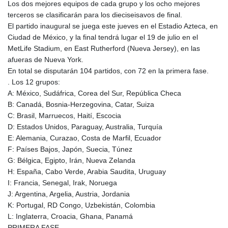
Los dos mejores equipos de cada grupo y los ocho mejores
GMD 85.263702
terceros se clasificarán para los dieciseisavos de final.
GNF
El partido inaugural se juega este jueves en el Estadio Azteca, en
10137.703095
Ciudad de México, y la final tendrá lugar el 19 de julio en el
GTQ 8.808015
MetLife Stadium, en East Rutherford (Nueva Jersey), en las
GYD 241.504196
afueras de Nueva York.
HKD 9.039024
En total se disputarán 104 partidos, con 72 en la primera fase.
HNL 30.940078
. Los 12 grupos:
HRK 7.533599
A: México, Sudáfrica, Corea del Sur, República Checa
HTG 150.927975
B: Canadá, Bosnia-Herzegovina, Catar, Suiza
HUF 365.333043
C: Brasil, Marruecos, Haití, Escocia
IDR
D: Estados Unidos, Paraguay, Australia, Turquía
20624.533343
E: Alemania, Curazao, Costa de Marfil, Ecuador
ILS 3.472762
F: Países Bajos, Japón, Suecia, Túnez
IMP 0.856369
G: Bélgica, Egipto, Irán, Nueva Zelanda
INR 109.715086
H: España, Cabo Verde, Arabia Saudita, Uruguay
IQD
I: Francia, Senegal, Irak, Noruega
1512.239361
J: Argentina, Argelia, Austria, Jordania
IRR
K: Portugal, RD Congo, Uzbekistán, Colombia
1584113.947438
L: Inglaterra, Croacia, Ghana, Panamá
ISK 142.468329
PRIMERA FASE