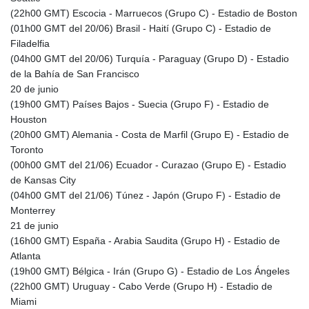
RUB 95.632926
(22h00 GMT) Escocia - Marruecos (Grupo C) - Estadio de Boston
RWF 1695.78791
(01h00 GMT del 20/06) Brasil - Haití (Grupo C) - Estadio de
SAR 4.324641
Filadelfia
SBD 9.29642
(04h00 GMT del 20/06) Turquía - Paraguay (Grupo D) - Estadio
SCR 16.957784
de la Bahía de San Francisco
SDG 691.902092
20 de junio
SEK 10.960211
(19h00 GMT) Países Bajos - Suecia (Grupo F) - Estadio de
SGD 1.477431
Houston
SLE 28.354688
(20h00 GMT) Alemania - Costa de Marfil (Grupo E) - Estadio de
SOS 659.750917
Toronto
SRD 43.630106
(00h00 GMT del 21/06) Ecuador - Curazao (Grupo E) - Estadio
STD
de Kansas City
23848.391029
(04h00 GMT del 21/06) Túnez - Japón (Grupo F) - Estadio de
STN 24.505606
Monterrey
SVC 10.10031
21 de junio
SZL 18.813304
(16h00 GMT) España - Arabia Saudita (Grupo H) - Estadio de
THB 38.130617
Atlanta
TJS 10.64899
(19h00 GMT) Bélgica - Irán (Grupo G) - Estadio de Los Ángeles
TMT 4.038491
(22h00 GMT) Uruguay - Cabo Verde (Grupo H) - Estadio de
TND 3.385657
Miami
TRY 54.966336