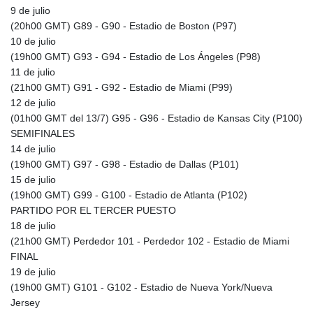
9 de julio
IMP 0.856369
(20h00 GMT) G89 - G90 - Estadio de Boston (P97)
INR 109.715086
10 de julio
IQD
(19h00 GMT) G93 - G94 - Estadio de Los Ángeles (P98)
1512.239361
11 de julio
IRR
(21h00 GMT) G91 - G92 - Estadio de Miami (P99)
1584113.947438
12 de julio
ISK 142.468329
(01h00 GMT del 13/7) G95 - G96 - Estadio de Kansas City (P100)
JEP 0.856369
SEMIFINALES
JMD 182.981857
14 de julio
JOD 0.816908
(19h00 GMT) G97 - G98 - Estadio de Dallas (P101)
JPY 182.455111
15 de julio
KES 149.049537
(19h00 GMT) G99 - G100 - Estadio de Atlanta (P102)
KGS 100.760472
PARTIDO POR EL TERCER PUESTO
KHR
18 de julio
4683.238048
(21h00 GMT) Perdedor 101 - Perdedor 102 - Estadio de Miami
KMF 491.993323
FINAL
KRW
19 de julio
1637.219545
(19h00 GMT) G101 - G102 - Estadio de Nueva York/Nueva
KWD 0.356067
Jersey
KYD 0.96202