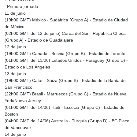
JEP 0.856369
. Primera jornada
JMD 182.981857
11 de junio
JOD 0.816908
(19h00 GMT) México - Sudáfrica (Grupo A) - Estadio de Ciudad
JPY 182.455111
de México
KES 149.049537
(02h00 GMT del 12 de junio) Corea del Sur - República Checa
KGS 100.760472
(Grupo A) - Estadio de Guadalajara
KHR
12 de junio
4683.238048
(19h00 GMT) Canadá - Bosnia (Grupo B) - Estadio de Toronto
KMF 491.993323
(01h00 GMT del 13/06) Estados Unidos - Paraguay (Grupo D) -
KRW
Estadio de Los Ángeles
1637.219545
13 de junio
KWD 0.356067
(19h00 GMT) Catar - Suiza (Grupo B) - Estadio de la Bahía de
KYD 0.96202
San Francisco
KZT 540.94374
(22h00 GMT) Brasil - Marruecos (Grupo C) - Estadio de Nueva
LAK
York/Nueva Jersey
26082.966454
(01h00 GMT del 14/06) Haití - Escocia (Grupo C) - Estadio de
LBP
Boston
103373.346556
(04h00 GMT del 14/06) Australia - Turquía (Grupo D) - BC Place
LKR 387.758699
de Vancouver
LRD 208.366759
14 de junio
LSL 18.828807