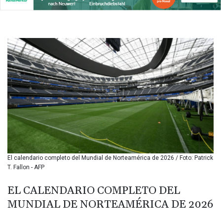
BMD 1.152209
BND 1.480174
BOB 13.962133
BRL 5.888365
BSD 1.154364
BTN 109.858653
BWP 15.612571
BYN 3.417782
BYR
22583.287906
BZD 2.321631
CAD 1.616319
CDF
2603.991686
CHF 0.936072
El calendario completo del Mundial de Norteamérica de 2026 / Foto: Patrick
CLF 0.026726
T. Fallon - AFP
CLP
1055.284416
EL CALENDARIO COMPLETO DEL
CNY 7.776313
MUNDIAL DE NORTEAMÉRICA DE 2026
CNH 7.773295
COP