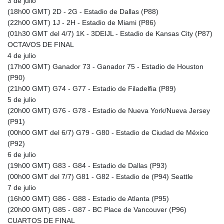
3 de julio
ETB 186.320421
(18h00 GMT) 2D - 2G - Estadio de Dallas (P88)
FJD 2.552604
(22h00 GMT) 1J - 2H - Estadio de Miami (P86)
FKP 0.856369
(01h30 GMT del 4/7) 1K - 3DEIJL - Estadio de Kansas City (P87)
GBP 0.856512
OCTAVOS DE FINAL
GEL 3.013019
4 de julio
GGP 0.856369
(17h00 GMT) Ganador 73 - Ganador 75 - Estadio de Houston
GHS 13.568751
(P90)
GIP 0.856369
(21h00 GMT) G74 - G77 - Estadio de Filadelfia (P89)
GMD 85.263702
5 de julio
GNF
(20h00 GMT) G76 - G78 - Estadio de Nueva York/Nueva Jersey
10137.703095
(P91)
GTQ 8.808015
(00h00 GMT del 6/7) G79 - G80 - Estadio de Ciudad de México
GYD 241.504196
(P92)
HKD 9.039024
6 de julio
HNL 30.940078
(19h00 GMT) G83 - G84 - Estadio de Dallas (P93)
HRK 7.533599
(00h00 GMT del 7/7) G81 - G82 - Estadio de (P94) Seattle
HTG 150.927975
7 de julio
HUF 365.333043
(16h00 GMT) G86 - G88 - Estadio de Atlanta (P95)
IDR
(20h00 GMT) G85 - G87 - BC Place de Vancouver (P96)
20624.533343
CUARTOS DE FINAL
ILS 3.472762