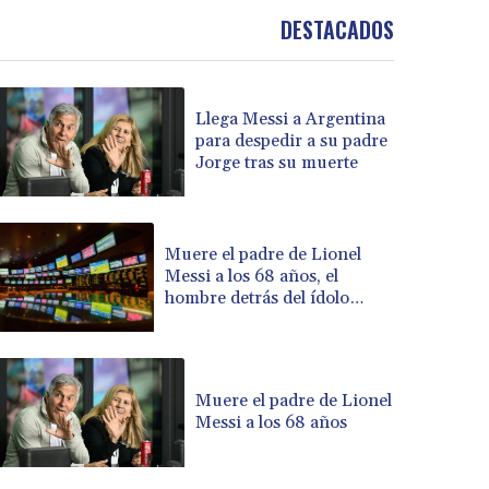
BOB 13.69983
DESTACADOS
BRL 5.876989
BSD 1.152686
BTN 109.688637
BWP 15.558807
Llega Messi a Argentina
BYN 3.432357
para despedir a su padre
BYR 22660.258427
Jorge tras su muerte
BZD 2.318271
CAD 1.61333
CDF 2615.761404
Muere el padre de Lionel
CHF 0.93588
Messi a los 68 años, el
CLF 0.026829
hombre detrás del ídolo
CLP 1055.916879
mundial
CNY 7.801146
CNH 7.796152
COP 3633.55485
Muere el padre de Lionel
Messi a los 68 años
CRC 523.993489
CUC 1.156136
CUP 30.637594