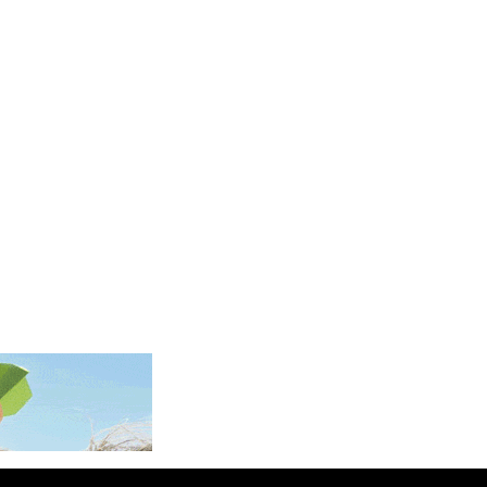
MMK 2427.363841
MNT 4157.293457
MOP 9.314584
MRU 46.338424
MUR 54.419742
MVR 17.862733
MWK 1998.775164
MXN 19.812061
MYR 4.728715
MZN 73.882892
NAD 18.726567
NGN 1577.963717
NIO 42.419473
NOK 10.99759
NPR 175.501819
NZD 1.966719
OMR 0.442445
PAB 1.152686
PEN 3.903651