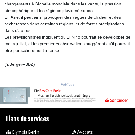
MZN 73.882892
changements à l'échelle mondiale dans les vents, la pression
NAD 18.726567
atmosphérique et les régimes pluviométriques.
NGN
En Asie, il peut ainsi provoquer des vagues de chaleur et des
1577.963717
sécheresses dans certaines régions, et de fortes précipitations
NIO 42.419473
dans d'autres.
NOK 10.99759
Les prévisionnistes indiquent qu'El Niño pourrait se développer de
NPR 175.501819
mai à juillet, et les premières observations suggèrent qu'il pourrait
NZD 1.966719
être particulièrement intense.
OMR 0.442445
PAB 1.152686
(Y.Berger--BBZ)
PEN 3.903651
PGK 5.093937
PHP 70.183258
Publicité
PKR 320.014324
PLN 4.299905
PYG
6853.914834
QAR 4.213648
Liens de services
RON 5.244583
RSD 117.338542
Olympia Berlin
Avocats