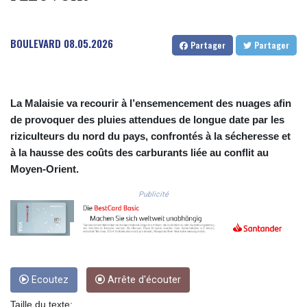
COP 3633.55485
CRC 523.993489
BOULEVARD
08.05.2026
CUC 1.156136
Partager
Partager
CUP 30.637594
CVE 110.26363
CZK 24.258158
DJF 205.267449
La Malaisie va recourir à l’ensemencement des nuages afin
DKK 7.477932
de provoquer des pluies attendues de longue date par les
DOP 67.289164
riziculteurs du nord du pays, confrontés à la sécheresse et
DZD 152.967099
à la hausse des coûts des carburants liée au conflit au
EGP 57.380687
Moyen‑Orient.
ERN 17.342035
ETB 186.049588
Publicité
FJD 2.553384
FKP 0.857252
GBP 0.858527
GEL 3.017966
GGP 0.857252
Ecoutez
Arrête d'écouter
GHS 13.526832
GIP 0.857252
Taille du texte: