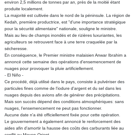
JEP 0.857252
environ 2,5 millions de tonnes par an, près de la moitié étant
JMD 183.057725
produite localement.
JOD 0.819746
La majorité est cultivée dans le nord de la péninsule. La région de
JPY 182.445186
Kedah, première productrice, est "d'une importance stratégique
KES 149.158147
pour la sécurité alimentaire" nationale, souligne le ministre.
KGS 101.104505
Mais au lieu de champs inondés et de rizières luxuriantes, les
KHR
agriculteurs se retrouvent face à une terre craquelée par la
4681.941823
sécheresse.
KMF 492.514185
En conséquence, le Premier ministre malaisien Anwar Ibrahim a
KRW
annoncé cette semaine des opérations d'ensemencement de
1627.677557
nuages pour provoquer la pluie artificiellement.
KWD 0.356853
- El Niño -
KYD 0.960588
Ce procédé, déjà utilisé dans le pays, consiste à pulvériser des
KZT 540.233287
particules fines comme de l'iodure d'argent et du sel dans les
LAK
nuages depuis des avions afin de générer des précipitations.
26025.676609
Mais son succès dépend des conditions atmosphériques: sans
LBP
nuages, l'ensemencement ne peut pas fonctionner.
103223.017367
Aucune date n'a été officiellement fixée pour cette opération.
LKR 386.635196
Le gouvernement a également annoncé le renforcement des
LRD 208.057415
aides afin d'amortir la hausse des coûts des carburants liée au
LSL 18.726567
conflit au Moyen-Orient.