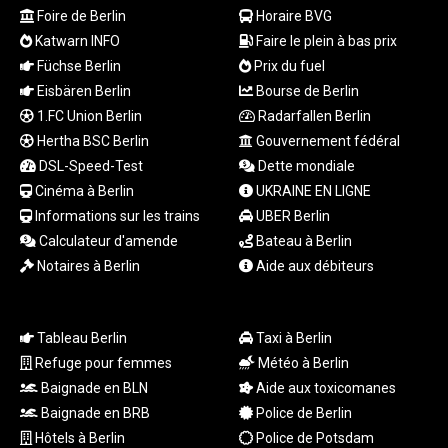
RUB 94.338828
Foire de Berlin
Horaire BVG
RWF
Katwarn INFO
Faire le plein à bas prix
1694.978938
SAR 4.341973
Füchse Berlin
Prix du fuel
SBD 9.325039
Eisbären Berlin
Bourse de Berlin
SCR 16.705092
1.FC Union Berlin
Radarfallen Berlin
SDG 694.263698
Hertha BSC Berlin
Gouvernement fédéral
SEK 10.961095
DSL-Speed-Test
Dette mondiale
SGD 1.477585
Cinéma à Berlin
UKRAINE EN LIGNE
SLE 28.445176
Informations sur les trains
UBER Berlin
SOS 658.791814
Calculateur d'amende
Bateau à Berlin
SRD 43.778814
STD
Notaires à Berlin
Aide aux débiteurs
23929.673396
STN 24.499696
SVC 10.085875
Tableau Berlin
Taxi à Berlin
SZL 18.722767
Refuge pour femmes
Météo à Berlin
THB 38.210709
Baignade en BLN
Aide aux toxicomanes
TJS 10.633568
Baignade en BRB
Police de Berlin
TMT 4.058036
Hôtels à Berlin
Police de Potsdam
TND 3.386358