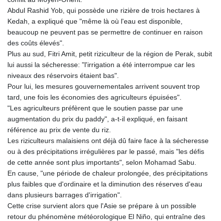
LTL 3.413768
Abdul Rashid Yob, qui possède une rizière de trois hectares à
LVL 0.699335
Kedah, a expliqué que "même là où l'eau est disponible,
LYD 7.331909
beaucoup ne peuvent pas se permettre de continuer en raison
MAD 10.743067
des coûts élevés".
MDL 20.044751
Plus au sud, Fitri Amit, petit riziculteur de la région de Perak, subit
MGA
lui aussi la sécheresse: "l'irrigation a été interrompue car les
4918.938878
niveaux des réservoirs étaient bas".
MKD 61.524236
Pour lui, les mesures gouvernementales arrivent souvent trop
MMK
tard, une fois les économies des agriculteurs épuisées".
2427.363841
"Les agriculteurs préfèrent que le soutien passe par une
MNT
augmentation du prix du paddy", a-t-il expliqué, en faisant
4157.293457
référence au prix de vente du riz.
MOP 9.314584
Les riziculteurs malaisiens ont déjà dû faire face à la sécheresse
MRU 46.338424
ou à des précipitations irrégulières par le passé, mais "les défis
MUR 54.419742
de cette année sont plus importants", selon Mohamad Sabu.
MVR 17.862733
En cause, "une période de chaleur prolongée, des précipitations
MWK
plus faibles que d'ordinaire et la diminution des réserves d'eau
1998.775164
dans plusieurs barrages d'irrigation".
MXN 19.812061
Cette crise survient alors que l'Asie se prépare à un possible
MYR 4.728715
retour du phénomène météorologique El Niño, qui entraîne des