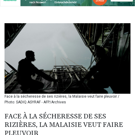
BIF 3451.157116
BMD 1.156136
BND 1.477082
BOB 13.69983
BRL 5.876989
BSD 1.152686
BTN 109.688637
BWP 15.558807
BYN 3.432357
BYR
22660.258427
BZD 2.318271
CAD 1.61333
CDF
2615.761404
Face à la sécheresse de ses rizières, la Malaisie veut faire pleuvoir /
CHF 0.93588
Photo: SADIQ ASYRAF - AFP/Archives
CLF 0.026829
CLP
FACE À LA SÉCHERESSE DE SES
1055.916879
RIZIÈRES, LA MALAISIE VEUT FAIRE
CNY 7.801146
PLEUVOIR
CNH 7.796152