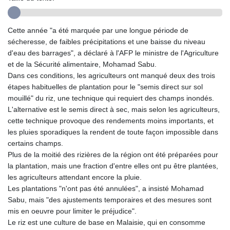
GMD 84.980421
GNF
10123.874202
Cette année "a été marquée par une longue période de
GTQ 8.794891
sécheresse, de faibles précipitations et une baisse du niveau
GYD 241.157003
d'eau des barrages", a déclaré à l'AFP le ministre de l'Agriculture
HKD 9.067746
et de la Sécurité alimentaire, Mohamad Sabu.
HNL 30.895616
Dans ces conditions, les agriculteurs ont manqué deux des trois
HRK 7.536622
étapes habituelles de plantation pour le "semis direct sur sol
HTG 150.718127
mouillé" du riz, une technique qui requiert des champs inondés.
HUF 363.096405
L'alternative est le semis direct à sec, mais selon les agriculteurs,
IDR
cette technique provoque des rendements moins importants, et
20580.370421
les pluies sporadiques la rendent de toute façon impossible dans
ILS 3.468234
certains champs.
IMP 0.857252
Plus de la moitié des rizières de la région ont été préparées pour
INR 110.076256
la plantation, mais une fraction d'entre elles ont pu être plantées,
IQD
les agriculteurs attendant encore la pluie.
1509.981237
Les plantations "n'ont pas été annulées", a insisté Mohamad
IRR
Sabu, mais "des ajustements temporaires et des mesures sont
1590322.371805
mis en oeuvre pour limiter le préjudice".
ISK 142.598215
Le riz est une culture de base en Malaisie, qui en consomme