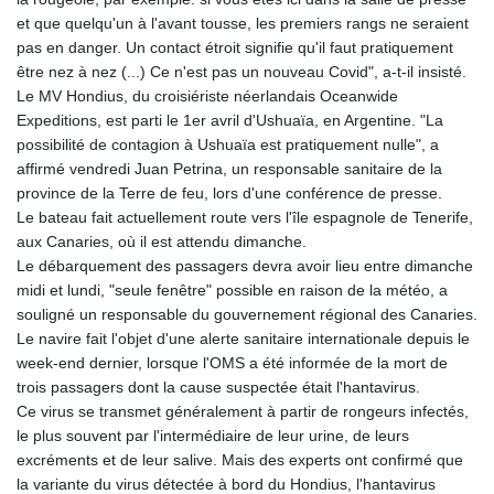
150.666939
et que quelqu'un à l'avant tousse, les premiers rangs ne seraient
HUF
pas en danger. Un contact étroit signifie qu'il faut pratiquement
363.033032
être nez à nez (...) Ce n'est pas un nouveau Covid", a-t-il insisté.
IDR
Le MV Hondius, du croisiériste néerlandais Oceanwide
20546.50216
Expeditions, est parti le 1er avril d'Ushuaïa, en Argentine. "La
ILS 3.468101
possibilité de contagion à Ushuaïa est pratiquement nulle", a
IMP 0.857019
affirmé vendredi Juan Petrina, un responsable sanitaire de la
INR 110.072122
province de la Terre de feu, lors d'une conférence de presse.
IQD
Le bateau fait actuellement route vers l'île espagnole de Tenerife,
1509.468404
aux Canaries, où il est attendu dimanche.
IRR
Le débarquement des passagers devra avoir lieu entre dimanche
1589307.85432
midi et lundi, "seule fenêtre" possible en raison de la météo, a
ISK 142.587462
souligné un responsable du gouvernement régional des Canaries.
JEP 0.857019
Le navire fait l'objet d'une alerte sanitaire internationale depuis le
JMD
week-end dernier, lorsque l'OMS a été informée de la mort de
182.994762
trois passagers dont la cause suspectée était l'hantavirus.
JOD 0.819159
Ce virus se transmet généralement à partir de rongeurs infectés,
JPY
le plus souvent par l'intermédiaire de leur urine, de leurs
182.969975
excréments et de leur salive. Mais des experts ont confirmé que
KES
la variante du virus détectée à bord du Hondius, l'hantavirus
149.450928