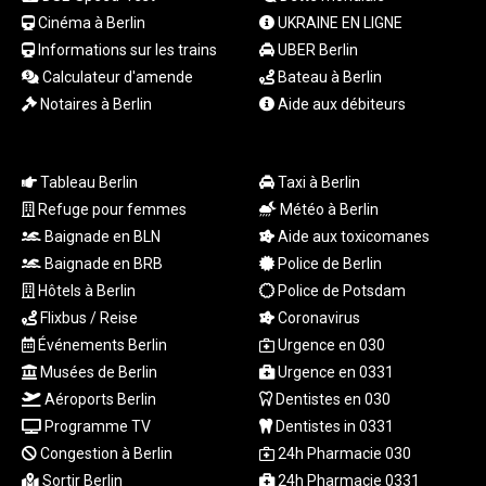
319.904254
Cinéma à Berlin
UKRAINE EN LIGNE
PLN 4.298497
Informations sur les trains
UBER Berlin
PYG
Calculateur d'amende
Bateau à Berlin
6851.557409
Notaires à Berlin
Aide aux débiteurs
QAR 4.212107
RON 5.248053
RSD
117.311005
Tableau Berlin
Taxi à Berlin
RUB 95.047204
Refuge pour femmes
Météo à Berlin
RWF
Baignade en BLN
Aide aux toxicomanes
1694.395945
Baignade en BRB
Police de Berlin
SAR 4.326684
Hôtels à Berlin
Police de Potsdam
SBD 9.31909
Flixbus / Reise
Coronavirus
SCR 17.004942
Événements Berlin
Urgence en 030
SDG
Musées de Berlin
Urgence en 0331
693.751675
SEK 10.958327
Aéroports Berlin
Dentistes en 030
SGD 1.477899
Programme TV
Dentistes in 0331
SLE 28.42391
Congestion à Berlin
24h Pharmacie 030
SOS 658.56522
Sortir Berlin
24h Pharmacie 0331