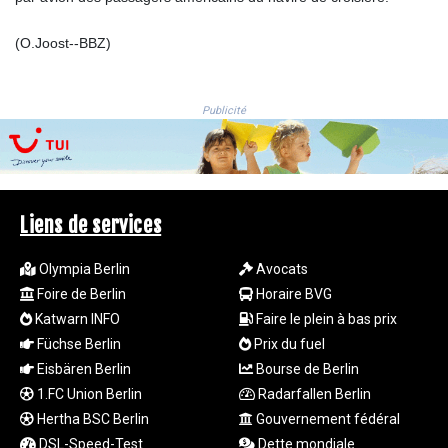
1998.087679
(O.Joost--BBZ)
MXN
19.811612
MYR 4.723385
MZN
Publicité
73.835683
NAD 18.719883
NGN
1573.640789
NIO 42.405066
Liens de services
NOK 10.986386
NPR
Olympia Berlin
Avocats
175.441455
Foire de Berlin
Horaire BVG
NZD 1.961282
Katwarn INFO
Faire le plein à bas prix
OMR 0.444252
Füchse Berlin
Prix du fuel
PAB 1.152294
Eisbären Berlin
Bourse de Berlin
PEN 3.902292
1.FC Union Berlin
Radarfallen Berlin
PGK 5.092273
PHP 70.184643
Hertha BSC Berlin
Gouvernement fédéral
PKR
DSL-Speed-Test
Dette mondiale