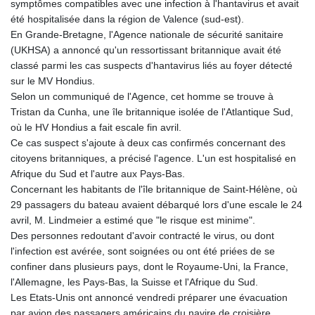
symptômes compatibles avec une infection à l'hantavirus et avait
LTL 3.41159
été hospitalisée dans la région de Valence (sud-est).
LVL 0.698888
En Grande-Bretagne, l'Agence nationale de sécurité sanitaire
LYD 7.329387
(UKHSA) a annoncé qu'un ressortissant britannique avait été
MAD
classé parmi les cas suspects d'hantavirus liés au foyer détecté
10.739418
sur le MV Hondius.
MDL 20.037856
Selon un communiqué de l'Agence, cet homme se trouve à
MGA
Tristan da Cunha, une île britannique isolée de l'Atlantique Sud,
4917.246994
où le HV Hondius a fait escale fin avril.
MKD 61.540878
Ce cas suspect s'ajoute à deux cas confirmés concernant des
MMK
citoyens britanniques, a précisé l'agence. L'un est hospitalisé en
2425.815605
Afrique du Sud et l'autre aux Pays-Bas.
MNT
Concernant les habitants de l'île britannique de Saint-Hélène, où
4152.793668
29 passagers du bateau avaient débarqué lors d'une escale le 24
MOP 9.311421
avril, M. Lindmeier a estimé que "le risque est minime".
MRU
Des personnes redoutant d'avoir contracté le virus, ou dont
46.322486
l'infection est avérée, sont soignées ou ont été priées de se
MUR
confiner dans plusieurs pays, dont le Royaume-Uni, la France,
54.303818
l'Allemagne, les Pays-Bas, la Suisse et l'Afrique du Sud.
MVR
Les Etats-Unis ont annoncé vendredi préparer une évacuation
17.850835
par avion des passagers américains du navire de croisière.
MWK