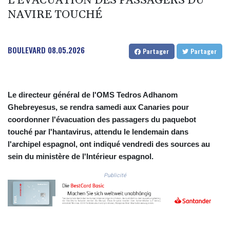
L'ÉVACUATION DES PASSAGERS DU
CLF 0.026803
NAVIRE TOUCHÉ
CLP
1054.878725
CNY 7.796165
BOULEVARD
08.05.2026
Partager
Partager
CNH 7.792791
COP
3648.389022
CRC 523.81326
Le directeur général de l'OMS Tedros Adhanom
CUC 1.155398
Ghebreyesus, se rendra samedi aux Canaries pour
CUP 30.61805
coordonner l'évacuation des passagers du paquebot
CVE 110.22332
touché par l'hantavirus, attendu le lendemain dans
CZK 24.264051
l'archipel espagnol, ont indiqué vendredi des sources au
DJF
205.196847
sein du ministère de l'Intérieur espagnol.
DKK 7.475264
Publicité
DOP 67.26602
DZD
153.587771
EGP 57.609419
ERN 17.330971