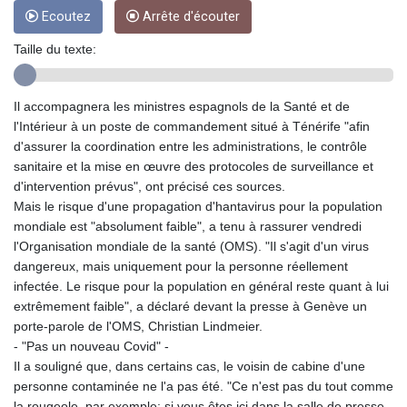
ETB
Ecoutez
Arrête d'écouter
185.985596
FJD 2.552261
Taille du texte:
FKP 0.857019
GBP 0.856098
Il accompagnera les ministres espagnols de la Santé et de
GEL 3.015386
l'Intérieur à un poste de commandement situé à Ténérife "afin
GGP 0.857019
d'assurer la coordination entre les administrations, le contrôle
GHS 13.519372
sanitaire et la mise en œuvre des protocoles de surveillance et
GIP 0.857019
d'intervention prévus", ont précisé ces sources.
GMD
Mais le risque d'une propagation d'hantavirus pour la population
84.920858
mondiale est "absolument faible", a tenu à rassurer vendredi
GNF
l'Organisation mondiale de la santé (OMS). "Il s'agit d'un virus
10120.260724
dangereux, mais uniquement pour la personne réellement
GTQ 8.791676
infectée. Le risque pour la population en général reste quant à lui
GYD
extrêmement faible", a déclaré devant la presse à Genève un
241.024009
porte-parole de l'OMS, Christian Lindmeier.
HKD 9.064594
- "Pas un nouveau Covid" -
HNL 30.884989
Il a souligné que, dans certains cas, le voisin de cabine d'une
HRK 7.534375
personne contaminée ne l'a pas été. "Ce n'est pas du tout comme
HTG
la rougeole, par exemple: si vous êtes ici dans la salle de presse