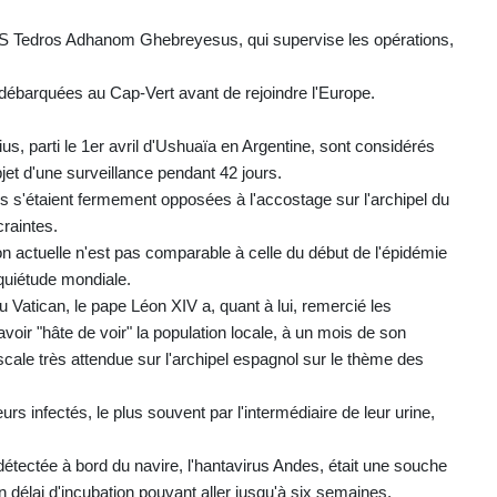
OMS Tedros Adhanom Ghebreyesus, qui supervise les opérations,
 débarquées au Cap-Vert avant de rejoindre l'Europe.
 parti le 1er avril d'Ushuaïa en Argentine, sont considérés
jet d'une surveillance pendant 42 jours.
es s'étaient fermement opposées à l'accostage sur l'archipel du
raintes.
n actuelle n'est pas comparable à celle du début de l'épidémie
quiétude mondiale.
 Vatican, le pape Léon XIV a, quant à lui, remercié les
voir "hâte de voir" la population locale, à un mois de son
scale très attendue sur l'archipel espagnol sur le thème des
s infectés, le plus souvent par l'intermédiaire de leur urine,
détectée à bord du navire, l'hantavirus Andes, était une souche
élai d'incubation pouvant aller jusqu'à six semaines.