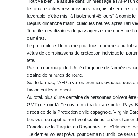
"Tout va bien", a assuré dans un message à l'AFP l'un 
les quatre autres ressortissants français, il sera mis e
favorable, d'être mis "à l'isolement 45 jours" à domicile
Depuis dimanche matin, quelques heures après l'arrivée 
Tenerife, des dizaines de passagers et membres de l'éq
caméras.
Le protocole est le même pour tous: comme a pu l'observ
vêtus de combinaisons de protection individuelle, porta
tête.
Puis un car rouge de l'Unité d'urgence de l'armée espa
dizaine de minutes de route.
Sur le tarmac, l'AFP a vu les premiers évacués desce
l'avion qui les attendait.
Au total, plus d'une centaine de personnes doivent être 
GMT) ce jour-là, "le navire mettra le cap sur les Pays-B
directrice de la Protection civile espagnole, Virginia Bar
Les vols de rapatriement vont continuer à s'enchaîner 
Canada, de la Turquie, du Royaume-Uni, d'Irlande et de
"Le dernier vol est prévu pour demain (lundi), ce sera un