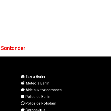
PGK 5.093937
PHP 70.183258
PKR 320.014324
PLN 4.299905
PYG 6853.914834
QAR 4.213648
RON 5.244583
RSD 117.338542
RUB 94.338828
RWF 1694.978938
SAR 4.341973
SBD 9.325039
SCR 16.705092
Taxi à Berlin
SDG 694.263698
Météo à Berlin
SEK 10.961095
Aide aux toxicomanes
SGD 1.477585
Police de Berlin
SLE 28.445176
Police de Potsdam
SOS 658.791814
Coronavirus