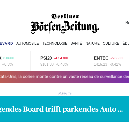
B
EVARD
AUTOMOBILE
TECHNOLOGIE
SANTÉ
NATURE
CULTURE
ÉD
PSI20
ENTEC
0
-42.4300
-5.8300
9181.38
-0.46%
1416.23
-0.41%
e monte contre un vaste réseau de surveillance des voitures
Les 
Publicité