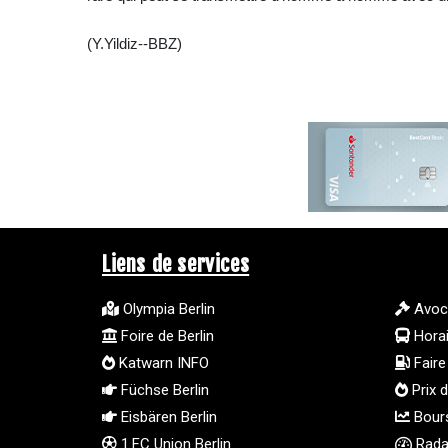
(Y.Yildiz--BBZ)
Liens de services
Olympia Berlin
Avoc
Foire de Berlin
Hora
Katwarn INFO
Faire 
Füchse Berlin
Prix d
Eisbären Berlin
Bours
1.FC Union Berlin
Radar