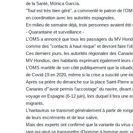
de la Santé, Mónica García.
"Tout est très bien géré", a commenté le patron de l'
en coordination avec les autorités espagnoles.
En milieu de semaine déjà, trois personnes avaient été
- Quarantaine et surveillance -
L'OMS a annoncé que tous les passagers du MV Hondius,
comme des "contacts à haut risque" et devront faire l'ob
Ces derniers jours, les autorités régionales des Canari
MV Hondius, des habitants exprimant également leurs c
L'OMS martèle de son côté publiquement que la situatio
de Covid-19 en 2020, même si la crise a suscité une in
Après sa prière du dimanche sur la place Saint-Pierre au
Canaries d"'avoir permis l'accostage" du navire, disant a
voyage en Espagne (6-12 juin), lors duquel il fera une e
migrants.
L'hantavirus se transmet généralement à partir de rongeur
de leurs excréments et de leur salive.
Mais des experts ont confirmé que la variante du virus 
rare qui peut se transmettre d'homme à homme avec un d