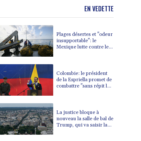
BOB 13.69983
EN VEDETTE
BRL 5.876989
BSD 1.152686
BTN 109.688637
BWP 15.558807
Plages désertes et "odeur
BYN 3.432357
insupportable": le
BYR 22660.258427
Mexique lutte contre les
sargasses
BZD 2.318271
CAD 1.61333
CDF 2615.761404
Colombie: le président
CHF 0.93588
de la Espriella promet de
CLF 0.026829
combattre "sans répit le
CLP 1055.916879
narcoterrorisme"
CNY 7.801146
CNH 7.796152
La justice bloque à
COP 3633.55485
nouveau la salle de bal de
CRC 523.993489
Trump, qui va saisir la
CUC 1.156136
Cour suprême
CUP 30.637594