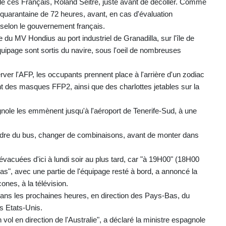
de ces Français, Roland Seitre, juste avant de décoller. Comme
n quarantaine de 72 heures, avant, en cas d'évaluation
, selon le gouvernement français.
du MV Hondius au port industriel de Granadilla, sur l'île de
uipage sont sortis du navire, sous l'oeil de nombreuses
er l'AFP, les occupants prennent place à l'arrière d'un zodiac
nt des masques FFP2, ainsi que des charlottes jetables sur la
gnole les emmènent jusqu'à l'aéroport de Tenerife-Sud, à une
ndre du bus, changer de combinaisons, avant de monter dans
évacuées d'ici à lundi soir au plus tard, car "à 19H00" (18H00
as", avec une partie de l'équipage resté à bord, a annoncé la
cones, à la télévision.
dans les prochaines heures, en direction des Pays-Bas, du
s Etats-Unis.
 vol en direction de l'Australie", a déclaré la ministre espagnole