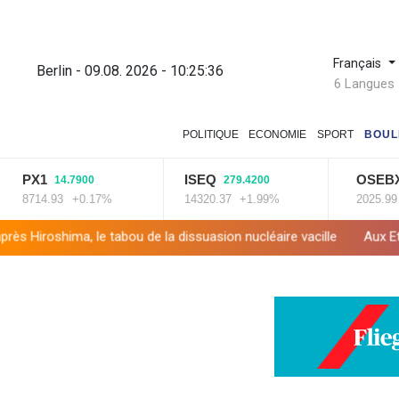
Français
Berlin - 09.08. 2026 - 10:25:37
6 Langues
POLITIQUE
ECONOMIE
SPORT
BOUL
1
ISEQ
OSEBX
14.7900
279.4200
6.060
4.93
+0.17%
14320.37
+1.99%
2025.99
+0.3%
tabou de la dissuasion nucléaire vacille
Aux Etats-Unis, la colèr