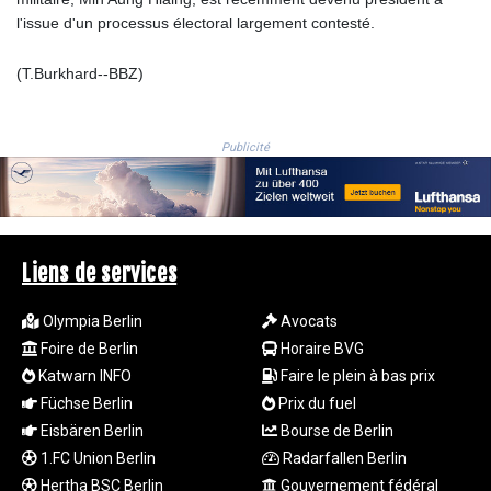
JMD 183.168441
l'issue d'un processus électoral largement contesté.
JOD 0.817863
JPY 182.641857
(T.Burkhard--BBZ)
KES 149.279328
KGS 100.875887
KHR
4684.773512
Publicité
KMF 492.554315
KRW 1633.35962
KWD 0.3563
KYD 0.961169
KZT 540.560026
Liens de services
LAK
26041.078389
Olympia Berlin
Avocats
LBP
Foire de Berlin
Horaire BVG
103284.103894
Katwarn INFO
Faire le plein à bas prix
LKR 386.869037
Füchse Berlin
Prix du fuel
LRD 208.186862
Eisbären Berlin
Bourse de Berlin
LSL 18.737893
1.FC Union Berlin
Radarfallen Berlin
LTL 3.406053
LVL 0.697755
Hertha BSC Berlin
Gouvernement fédéral