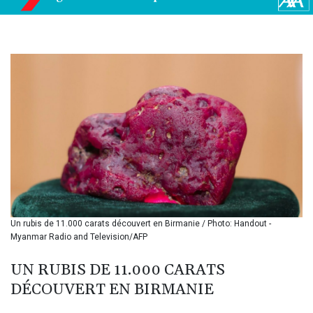
BMD 1.153523
BND 1.477975
BOB 13.708472
BRL 5.882279
BSD 1.153383
BTN 109.752598
BWP 15.568217
BYN 3.434433
BYR
22609.049164
BZD 2.319643
CAD 1.616126
CDF
2606.961815
CHF 0.934567
Un rubis de 11.000 carats découvert en Birmanie / Photo: Handout -
CLF 0.026734
Myanmar Radio and Television/AFP
CLP
1055.612189
UN RUBIS DE 11.000 CARATS
CNY 7.785184
DÉCOUVERT EN BIRMANIE
CNH 7.782807
COP