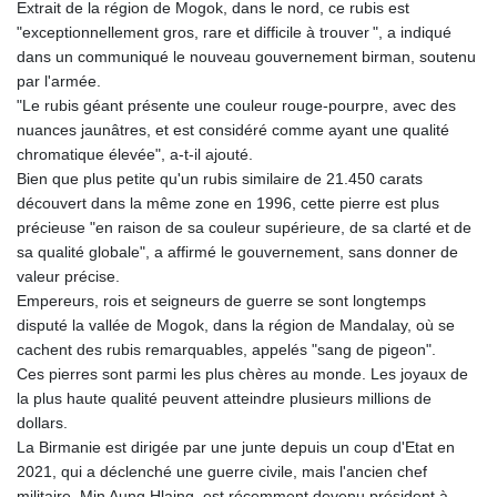
Extrait de la région de Mogok, dans le nord, ce rubis est
GMD 85.360325
"exceptionnellement gros, rare et difficile à trouver ", a indiqué
GNF
dans un communiqué le nouveau gouvernement birman, soutenu
10130.304785
par l'armée.
GTQ 8.80021
"Le rubis géant présente une couleur rouge-pourpre, avec des
GYD 241.302858
nuances jaunâtres, et est considéré comme ayant une qualité
HKD 9.049284
chromatique élevée", a‑t‑il ajouté.
HNL 30.914302
Bien que plus petite qu'un rubis similaire de 21.450 carats
HRK 7.536546
découvert dans la même zone en 1996, cette pierre est plus
HTG 150.809283
précieuse "en raison de sa couleur supérieure, de sa clarté et de
HUF 364.573259
sa qualité globale", a affirmé le gouvernement, sans donner de
IDR
valeur précise.
20594.998152
Empereurs, rois et seigneurs de guerre se sont longtemps
ILS 3.463666
disputé la vallée de Mogok, dans la région de Mandalay, où se
IMP 0.857346
cachent des rubis remarquables, appelés "sang de pigeon".
INR 109.83378
Ces pierres sont parmi les plus chères au monde. Les joyaux de
IQD 1510.89449
la plus haute qualité peuvent atteindre plusieurs millions de
IRR
dollars.
1585920.982023
La Birmanie est dirigée par une junte depuis un coup d'Etat en
ISK 142.572116
2021, qui a déclenché une guerre civile, mais l'ancien chef
JEP 0.857346
militaire, Min Aung Hlaing, est récemment devenu président à