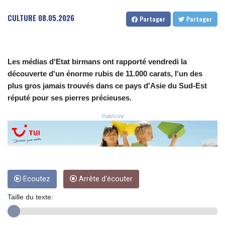
3648.558379
CULTURE
08.05.2026
Partager
Partager
CRC 524.321776
CUC 1.153523
CUP 30.568357
CVE 110.333668
Les médias d'Etat birmans ont rapporté vendredi la
CZK 24.263276
découverte d'un énorme rubis de 11.000 carats, l'un des
DJF 205.391597
plus gros jamais trouvés dans ce pays d'Asie du Sud-Est
DKK 7.475497
DOP 67.329861
réputé pour ses pierres précieuses.
DZD 153.461287
Publicité
EGP 57.417408
ERN 17.302844
ETB 186.159691
FJD 2.553842
FKP 0.857346
GBP 0.857708
Ecoutez
Arrête d'écouter
GEL 3.016476
GGP 0.857346
Taille du texte:
GHS 13.535365
GIP 0.857346