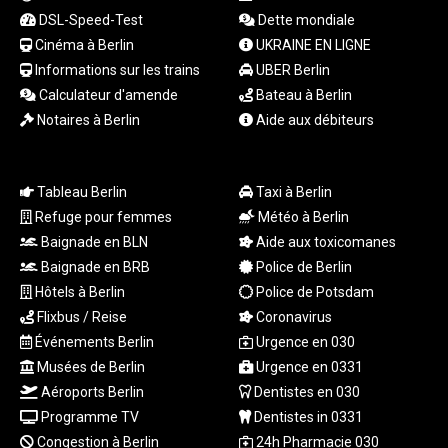
LYD 7.336566
DSL-Speed-Test
Dette mondiale
MAD 10.74989
Cinéma à Berlin
UKRAINE EN LIGNE
MDL 20.056874
Informations sur les trains
UBER Berlin
MGA
Calculateur d'amende
Bateau à Berlin
4921.849865
Notaires à Berlin
Aide aux débiteurs
MKD 61.568318
MMK
2421.882171
MNT
Tableau Berlin
Taxi à Berlin
4148.114639
Refuge pour femmes
Météo à Berlin
MOP 9.32038
Baignade en BLN
Aide aux toxicomanes
MRU 46.367858
Baignade en BRB
Police de Berlin
MUR 54.296451
Hôtels à Berlin
Police de Potsdam
MVR 17.833845
Flixbus / Reise
Coronavirus
MWK
Événements Berlin
Urgence en 030
1999.984044
Musées de Berlin
Urgence en 0331
MXN 19.787625
MYR 4.718133
Aéroports Berlin
Dentistes en 030
MZN 73.706953
Programme TV
Dentistes in 0331
NAD 18.737893
Congestion à Berlin
24h Pharmacie 030