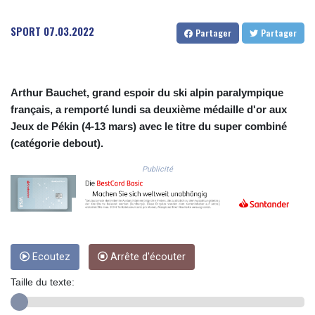
CVE 110.646682
CZK 24.258158
SPORT
07.03.2022
Partager
Partager
DJF 205.46888
DKK 7.477932
DOP 67.345355
DZD 153.688625
Arthur Bauchet, grand espoir du ski alpin paralympique
EGP 57.293288
français, a remporté lundi sa deuxième médaille d'or aux
ERN 17.342035
Jeux de Pékin (4-13 mars) avec le titre du super combiné
ETB 184.982115
(catégorie debout).
FJD 2.553384
FKP 0.8566
Publicité
GBP 0.856968
GEL 3.017966
GGP 0.8566
GHS 13.596606
GIP 0.8566
Ecoutez
Arrête d'écouter
GMD 84.980421
GNF
Taille du texte:
10145.090599
GTQ 8.820142