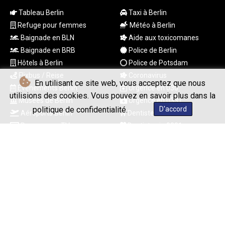
MDL 20.102303
Tableau Berlin
Taxi à Berlin
MGA
Refuge pour femmes
Météo à Berlin
4982.944983
Baignade en BLN
Aide aux toxicomanes
MKD 61.70777
Baignade en BRB
Police de Berlin
MMK
Hôtels à Berlin
Police de Potsdam
2427.596601
MNT 4159.0218
Flixbus / Reise
Coronavirus
En utilisant ce site web, vous acceptez que nous
MOP 9.34149
Événements Berlin
Urgence en 030
utilisions des cookies. Vous pouvez en savoir plus dans la
MRU 46.349915
Musées de Berlin
Urgence en 0331
MUR 54.396619
politique de confidentialité.
D'accord
Aéroports Berlin
Dentistes en 030
MVR 17.862733
Programme TV
Dentistes in 0331
MWK
Congestion à Berlin
24h Pharmacie 030
2008.207995
Sortir Berlin
24h Pharmacie 0331
MXN 19.811776
MYR 4.728715
MZN 73.882892
NAD 18.78764
NGN
© Berliner Boersenzeitung - 2026 - Tous droits réservés
1577.963717
NIO 42.540713