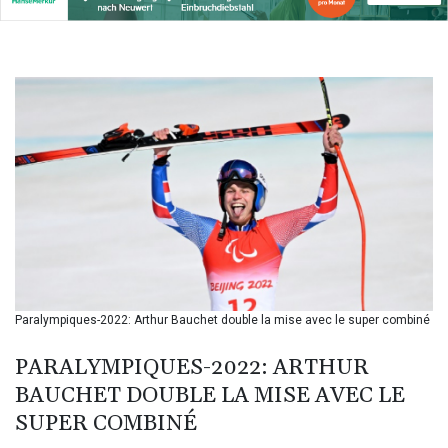
BSD 1.155995
BTN 110.001186
BWP 15.603479
BYN 3.442212
BYR
22660.258427
BZD 2.324897
CAD 1.613446
CDF
2615.761404
CHF 0.934181
CLF 0.026749
CLP
1056.199727
CNY 7.801146
Paralympiques-2022: Arthur Bauchet double la mise avec le super combiné
CNH 7.796152
COP
PARALYMPIQUES-2022: ARTHUR
3650.105178
BAUCHET DOUBLE LA MISE AVEC LE
CRC 525.509359
SUPER COMBINÉ
CUC 1.156136
CUP 30.637594