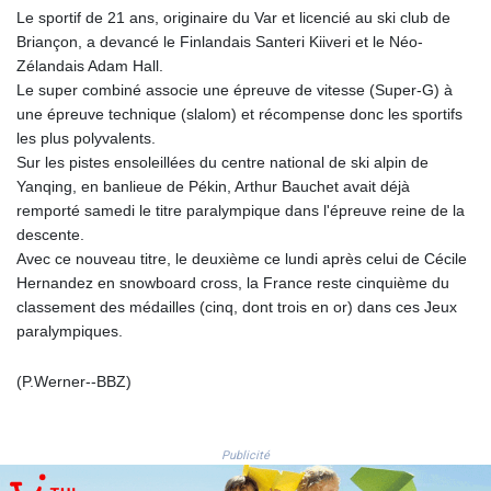
GYD 241.849406
Le sportif de 21 ans, originaire du Var et licencié au ski club de
HKD 9.067746
Briançon, a devancé le Finlandais Santeri Kiiveri et le Néo-
HNL 31.077375
Zélandais Adam Hall.
HRK 7.536622
Le super combiné associe une épreuve de vitesse (Super-G) à
HTG 151.150865
une épreuve technique (slalom) et récompense donc les sportifs
HUF 363.096405
les plus polyvalents.
IDR
Sur les pistes ensoleillées du centre national de ski alpin de
20580.370421
Yanqing, en banlieue de Pékin, Arthur Bauchet avait déjà
ILS 3.468234
remporté samedi le titre paralympique dans l'épreuve reine de la
IMP 0.8566
descente.
INR 109.992259
Avec ce nouveau titre, le deuxième ce lundi après celui de Cécile
IQD
Hernandez en snowboard cross, la France reste cinquième du
1515.115748
classement des médailles (cinq, dont trois en or) dans ces Jeux
IRR
paralympiques.
1590322.371805
ISK 142.598215
(P.Werner--BBZ)
JEP 0.8566
JMD 183.583315
JOD 0.819746
Publicité
JPY 182.445186