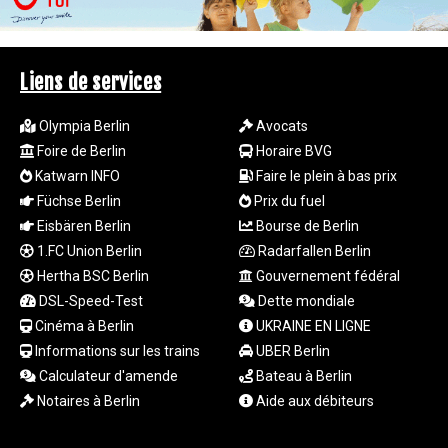
KES 148.887592
KGS 101.104505
KHR
4685.244046
Liens de services
KMF 492.514185
KRW
Olympia Berlin
Avocats
1627.712241
Foire de Berlin
Horaire BVG
KWD 0.356853
Katwarn INFO
Faire le plein à bas prix
KYD 0.963346
KZT 541.784389
Füchse Berlin
Prix du fuel
LAK
Eisbären Berlin
Bourse de Berlin
26108.437325
1.FC Union Berlin
Radarfallen Berlin
LBP
Hertha BSC Berlin
Gouvernement fédéral
103531.946431
DSL-Speed-Test
Dette mondiale
LKR 387.745291
Cinéma à Berlin
UKRAINE EN LIGNE
LRD 209.896866
Informations sur les trains
UBER Berlin
LSL 18.648909
LTL 3.413768
Calculateur d'amende
Bateau à Berlin
LVL 0.699335
Notaires à Berlin
Aide aux débiteurs
LYD 7.358849
MAD 10.757887