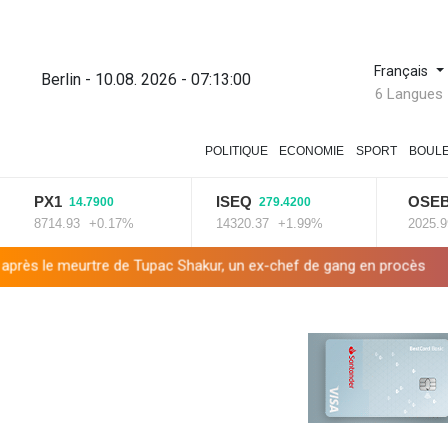
Français
Berlin - 10.08. 2026 - 07:13:01
6 Langues
POLITIQUE
ECONOMIE
SPORT
BOUL
PX1
ISEQ
OSEBX
14.7900
279.4200
6.0
8714.93
+0.17%
14320.37
+1.99%
2025.99
+0.
re de Tupac Shakur, un ex-chef de gang en procès
WTA 1000: Ryb