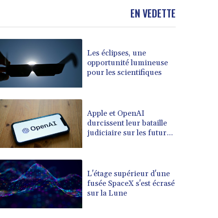
BOB 13.69045
EN VEDETTE
BRL 5.871903
BSD 1.151891
BTN 109.610691
Les éclipses, une
BWP 15.548087
opportunité lumineuse
BYN 3.429992
pour les scientifiques
BYR 22637.986149
BZD 2.316674
CAD 1.612385
CDF 2613.184708
Apple et OpenAI
durcissent leur bataille
CHF 0.93455
judiciaire sur les futurs
CLF 0.026793
appareils du créateur de
CLP 1054.514069
ChatGPT
CNY 7.793467
CNH 7.793133
L'étage supérieur d'une
COP 3647.129719
fusée SpaceX s'est écrasé
sur la Lune
CRC 523.632457
CUC 1.154999
CUP 30.607481