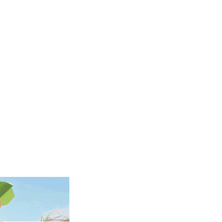
KGS 101.005022
KHR 4678.736198
KMF 492.029653
KRW 1634.854919
KWD 0.356502
KYD 0.95993
KZT 539.854059
LAK 26007.744878
LBP 103151.896551
LKR 386.368803
LRD 207.915862
LSL 18.713665
LTL 3.410413
LVL 0.698648
LYD 7.326857
MAD 10.735711
MDL 20.03094
MGA 4915.549722
MKD 61.482111