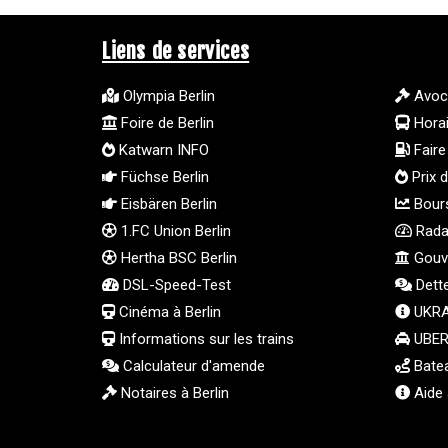
Liens de services
Olympia Berlin
Avoc
Foire de Berlin
Hora
Katwarn INFO
Faire 
Füchse Berlin
Prix d
Eisbären Berlin
Bours
1.FC Union Berlin
Radar
Hertha BSC Berlin
Gouve
DSL-Speed-Test
Dett
Cinéma à Berlin
UKRA
Informations sur les trains
UBER 
Calculateur d'amende
Batea
Notaires à Berlin
Aide 