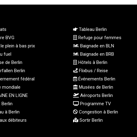
ats
Tableau Berlin
ire BVG
Refuge pour femmes
le plein à bas prix
Baignade en BLN
u fuel
Baignade en BRB
e de Berlin
Hôtels à Berlin
fallen Berlin
Flixbus / Reise
rnement fédéral
Événements Berlin
e mondiale
Musées de Berlin
INE EN LIGNE
Aéroports Berlin
Berlin
Programme TV
u à Berlin
Congestion à Berlin
aux débiteurs
Sortir Berlin