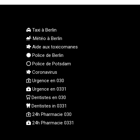
MMK 2424.978038
MNT 4153.207343
MOP 9.308207
MRU 46.306497
Taxi à Berlin
MUR 54.573179
Météo à Berlin
MVR 17.844428
Aide aux toxicomanes
MWK 1997.398004
Police de Berlin
MXN 19.810686
Police de Potsdam
MYR 4.722097
Coronavirus
MZN 73.810194
Urgence en 030
NAD 18.713422
Urgence en 0331
NGN 1572.658917
NIO 42.390429
Dentistes en 030
NOK 10.984494
Dentistes in 0331
NPR 175.380898
24h Pharmacie 030
NZD 1.964567
24h Pharmacie 0331
OMR 0.44214
PAB 1.151896