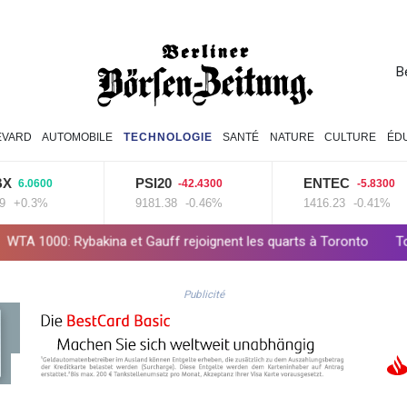
B
EVARD
AUTOMOBILE
TECHNOLOGIE
SANTÉ
NATURE
CULTURE
ÉD
PSI20
ENTEC
600
-42.4300
-5.8300
3%
9181.38
-0.46%
1416.23
-0.41%
akina et Gauff rejoignent les quarts à Toronto
Tour de France: V
Publicité