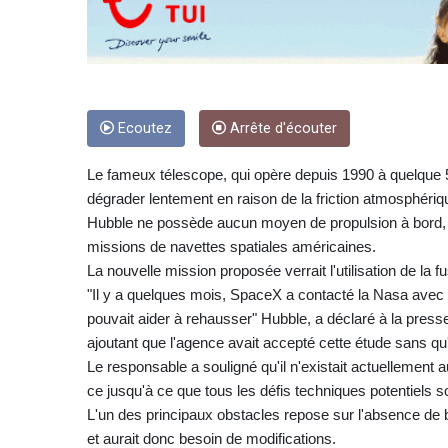
Ecoutez
Arrête d'écouter
Le fameux télescope, qui opère depuis 1990 à quelque 5
dégrader lentement en raison de la friction atmosphériqu
Hubble ne possède aucun moyen de propulsion à bord, et
missions de navettes spatiales américaines.
La nouvelle mission proposée verrait l'utilisation de l
"Il y a quelques mois, SpaceX a contacté la Nasa avec 
pouvait aider à rehausser" Hubble, a déclaré à la press
ajoutant que l'agence avait accepté cette étude sans qu'e
Le responsable a souligné qu'il n'existait actuellement 
ce jusqu'à ce que tous les défis techniques potentiels 
L'un des principaux obstacles repose sur l'absence de b
et aurait donc besoin de modifications.