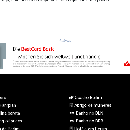
Anúncio
ers
Quadro Berlim
Fahrplan
Abrigo de mulheres
ina barata
Banho no BLN
g oil prices
Banho no BRB
 de Berlim
Hotéis em Berlim