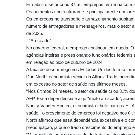
Em abril, o setor criou 37 mil empregos, em linha com
Os aumentos concentraram-se principalmente em lares 
Os empregos no transporte e armazenamento subiram e
número de entregadores e mensageiros, mas o setor ain
de 2025.
- “Arriscado” -
No governo federal, o emprego continuou em queda. O 
agências inteiras e pressionando funcionários federai
em relação ao pico de outubro de 2024.
A taxa de desemprego nos Estados Unidos tem se mant
Dan North, economista sênior da Allianz Trade, advert
em excesso do setor de saúde nos últimos meses.
“Nos últimos 24 meses, o setor de saúde criou 81% dos
AFP. Essa dependência é algo “muito arriscado”, acres
Nancy Vanden Houten, economista-chefe para os EUA n
saúde, “o crescimento do emprego foi negativo nos últ
North afirmou que essa dependência excessiva e o con
preocupação, já que o fraco crescimento do emprego en
“O importante aqui no mercado de trabalho, do jeito qu