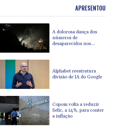
BOB 13.935975
APRESENTOU
BRL 5.897421
BSD 1.152186
BTN 109.652359
A dolorosa dança dos
BWP 15.583119
números de
BYN 3.411334
desaparecidos nos
BYR 22588.429982
terremotos na Venezuela
BZD 2.317251
CAD 1.615251
CDF 2604.584378
Alphabet reestrutura
CHF 0.936272
divisão de IA do Google
CLF 0.026727
CLP 1055.271199
CNY 7.778084
CNH 7.777151
Copom volta a reduzir
COP 3641.324061
Selic, a 14%, para conter
a inflação
CRC 524.099988
CUC 1.152471
CUP 30.540479