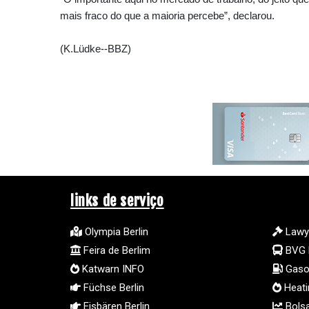
mais fraco do que a maioria percebe”, declarou.
(K.Lüdke--BBZ)
links de serviço
Olympia Berlin
Lawy
Feira de Berlim
BVG 
Katwarn INFO
Gasol
Füchse Berlin
Heatin
Eisbären Berlin
Bolsa