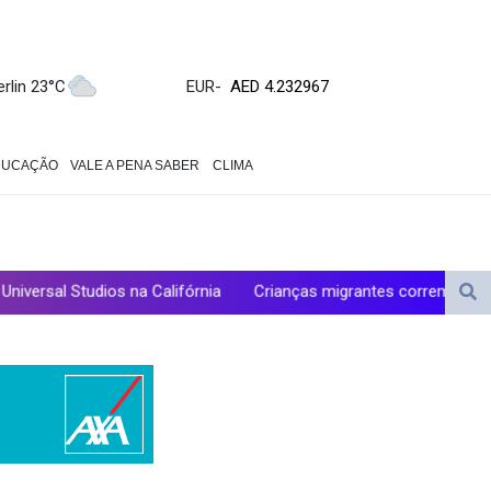
ZWL 371.095165
AED 4.232967
AED 4.232967
erlin 23°C
EUR
-
AFN 75.479359
ALL 93.095382
AMD 422.092766
DUCAÇÃO
VALE A PENA SABER
CLIMA
AOA 1057.968242
ARS 1728.428661
AUD 1.638336
AWG 2.074448
 na Califórnia
Crianças migrantes correm risco de sofrer abus
AZN 1.961602
BAM 1.952566
BBD 2.320646
BDT 142.623742
BHD 0.434608
BIF 3445.888043
BMD 1.152471
BND 1.477446