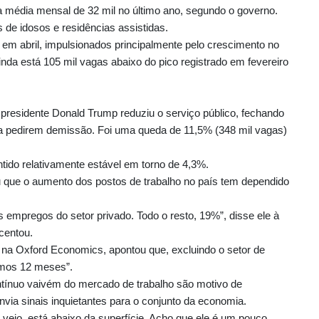
 a média mensal de 32 mil no último ano, segundo o governo.
de idosos e residências assistidas.
m abril, impulsionados principalmente pelo crescimento no
da está 105 mil vagas abaixo do pico registrado em fevereiro
presidente Donald Trump reduziu o serviço público, fechando
s a pedirem demissão. Foi uma queda de 11,5% (348 mil vagas)
ido relativamente estável em torno de 4,3%.
iu que o aumento dos postos de trabalho no país tem dependido
 empregos do setor privado. Todo o resto, 19%”, disse ele à
centou.
a Oxford Economics, apontou que, excluindo o setor de
imos 12 meses”.
tínuo vaivém do mercado de trabalho são motivo de
via sinais inquietantes para o conjunto da economia.
e vejo, está abaixo da superfície. Acho que ele é um pouco