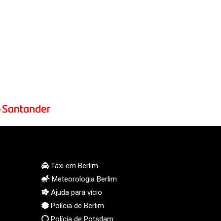
MMK 2419.54797
MNT 4144.10128
MOP 9.310037
MRU 46.191483
MUR 54.096679
MVR 17.805023
MWK 1997.873162
MXN 19.839187
MYR 4.713377
MZN 73.654852
NAD 18.793287
NGN 1570.218621
NIO 42.399764
NOK 10.999988
Táxi em Berlim
NPR 175.441856
Meteorologia Berlim
NZD 1.96294
Ajuda para vício
OMR 0.443115
Polícia de Berlim
PAB 1.152181
Polícia de Potsdam