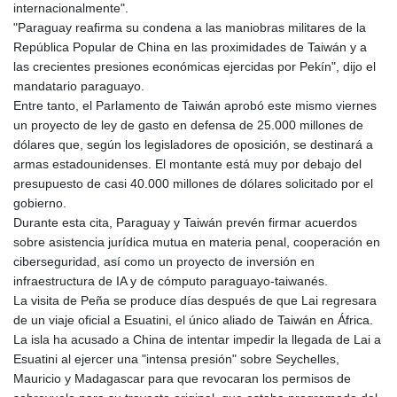
internacionalmente".
LTL 3.413768
"Paraguay reafirma su condena a las maniobras militares de la
LVL 0.699335
República Popular de China en las proximidades de Taiwán y a
LYD 7.331909
las crecientes presiones económicas ejercidas por Pekín", dijo el
MAD 10.743067
mandatario paraguayo.
MDL 20.044751
Entre tanto, el Parlamento de Taiwán aprobó este mismo viernes
MGA
un proyecto de ley de gasto en defensa de 25.000 millones de
4918.938878
dólares que, según los legisladores de oposición, se destinará a
MKD 61.524236
armas estadounidenses. El montante está muy por debajo del
MMK
presupuesto de casi 40.000 millones de dólares solicitado por el
2427.363841
gobierno.
MNT
Durante esta cita, Paraguay y Taiwán prevén firmar acuerdos
4157.293457
sobre asistencia jurídica mutua en materia penal, cooperación en
MOP 9.314584
ciberseguridad, así como un proyecto de inversión en
MRU 46.338424
infraestructura de IA y de cómputo paraguayo-taiwanés.
MUR 54.419742
La visita de Peña se produce días después de que Lai regresara
MVR 17.862733
de un viaje oficial a Esuatini, el único aliado de Taiwán en África.
MWK
La isla ha acusado a China de intentar impedir la llegada de Lai a
1998.775164
Esuatini al ejercer una "intensa presión" sobre Seychelles,
MXN 19.812061
Mauricio y Madagascar para que revocaran los permisos de
MYR 4.728715