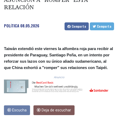
ASUNCIÓN A "ROMPER" ESTA
COP 3633.55485
RELACIÓN
CRC 523.993489
CUC 1.156136
CUP 30.637594
POLíTICA
08.05.2026
Comparta
Comparta
CVE 110.26363
CZK 24.258158
DJF 205.267449
DKK 7.477932
Taiwán extendió este viernes la alfombra roja para recibir al
DOP 67.289164
presidente de Paraguay, Santiago Peña, en un intento por
DZD 152.967099
reforzar sus lazos con su único aliado sudamericano, al
EGP 57.380687
que China exhortó a "romper" sus relaciones con Taipéi.
ERN 17.342035
ETB 186.049588
Anuncio
FJD 2.553384
FKP 0.857252
GBP 0.858527
GEL 3.017966
GGP 0.857252
GHS 13.526832
Escucha
Deja de escuchar
GIP 0.857252