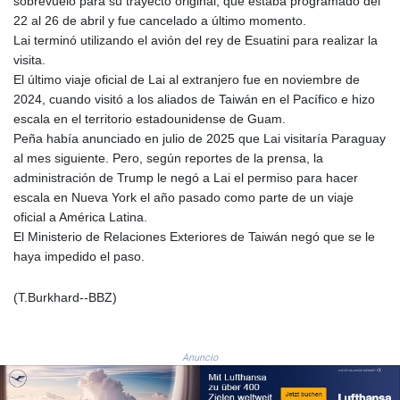
sobrevuelo para su trayecto original, que estaba programado del
MZN 73.882892
22 al 26 de abril y fue cancelado a último momento.
NAD 18.726567
Lai terminó utilizando el avión del rey de Esuatini para realizar la
NGN
visita.
1577.963717
El último viaje oficial de Lai al extranjero fue en noviembre de
NIO 42.419473
2024, cuando visitó a los aliados de Taiwán en el Pacífico e hizo
NOK 10.99759
escala en el territorio estadounidense de Guam.
NPR 175.501819
Peña había anunciado en julio de 2025 que Lai visitaría Paraguay
NZD 1.966719
al mes siguiente. Pero, según reportes de la prensa, la
OMR 0.442445
administración de Trump le negó a Lai el permiso para hacer
PAB 1.152686
escala en Nueva York el año pasado como parte de un viaje
PEN 3.903651
oficial a América Latina.
PGK 5.093937
El Ministerio de Relaciones Exteriores de Taiwán negó que se le
PHP 70.183258
haya impedido el paso.
PKR 320.014324
PLN 4.299905
(T.Burkhard--BBZ)
PYG
6853.914834
QAR 4.213648
Anuncio
RON 5.244583
RSD 117.338542
RUB 94.338828