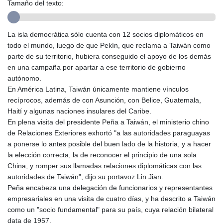
Tamaño del texto:
GMD 84.980421
GNF
10123.874202
La isla democrática sólo cuenta con 12 socios diplomáticos en
GTQ 8.794891
todo el mundo, luego de que Pekín, que reclama a Taiwán como
GYD 241.157003
parte de su territorio, hubiera conseguido el apoyo de los demás
HKD 9.067746
en una campaña por apartar a ese territorio de gobierno
HNL 30.895616
autónomo.
HRK 7.536622
En América Latina, Taiwán únicamente mantiene vínculos
HTG 150.718127
recíprocos, además de con Asunción, con Belice, Guatemala,
HUF 363.096405
Haití y algunas naciones insulares del Caribe.
IDR
En plena visita del presidente Peña a Taiwán, el ministerio chino
20580.370421
de Relaciones Exteriores exhortó "a las autoridades paraguayas
ILS 3.468234
a ponerse lo antes posible del buen lado de la historia, y a hacer
IMP 0.857252
la elección correcta, la de reconocer el principio de una sola
INR 110.076256
China, y romper sus llamadas relaciones diplomáticas con las
IQD
autoridades de Taiwán", dijo su portavoz Lin Jian.
1509.981237
Peña encabeza una delegación de funcionarios y representantes
IRR
empresariales en una visita de cuatro días, y ha descrito a Taiwán
1590322.371805
como un "socio fundamental" para su país, cuya relación bilateral
ISK 142.598215
data de 1957.