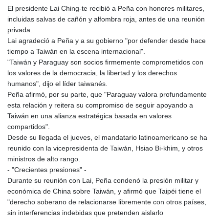
JEP 0.857252
El presidente Lai Ching-te recibió a Peña con honores militares,
JMD 183.057725
incluidas salvas de cañón y alfombra roja, antes de una reunión
JOD 0.819746
privada.
JPY 182.445186
Lai agradeció a Peña y a su gobierno "por defender desde hace
KES 149.158147
tiempo a Taiwán en la escena internacional".
KGS 101.104505
"Taiwán y Paraguay son socios firmemente comprometidos con
KHR
los valores de la democracia, la libertad y los derechos
4681.941823
humanos", dijo el líder taiwanés.
KMF 492.514185
Peña afirmó, por su parte, que "Paraguay valora profundamente
KRW
esta relación y reitera su compromiso de seguir apoyando a
1627.677557
Taiwán en una alianza estratégica basada en valores
KWD 0.356853
compartidos".
KYD 0.960588
Desde su llegada el jueves, el mandatario latinoamericano se ha
KZT 540.233287
reunido con la vicepresidenta de Taiwán, Hsiao Bi-khim, y otros
LAK
ministros de alto rango.
26025.676609
- "Crecientes presiones" -
LBP
Durante su reunión con Lai, Peña condenó la presión militar y
103223.017367
económica de China sobre Taiwán, y afirmó que Taipéi tiene el
LKR 386.635196
"derecho soberano de relacionarse libremente con otros países,
LRD 208.057415
sin interferencias indebidas que pretenden aislarlo
LSL 18.726567