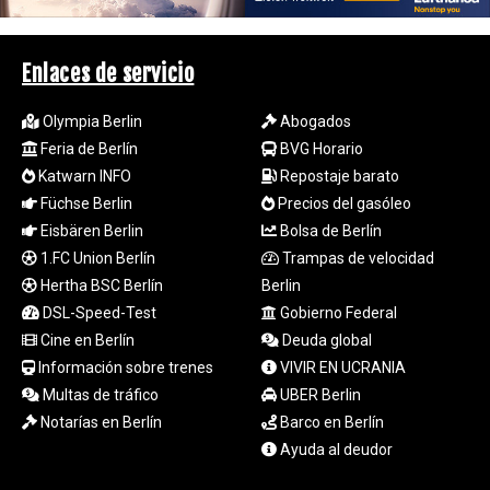
RWF
1694.978938
Enlaces de servicio
SAR 4.341973
SBD 9.325039
SCR 16.705092
Olympia Berlin
Abogados
SDG 694.263698
Feria de Berlín
BVG Horario
SEK 10.961095
Katwarn INFO
Repostaje barato
SGD 1.477585
Füchse Berlin
Precios del gasóleo
SLE 28.445176
Eisbären Berlin
Bolsa de Berlín
SOS 658.791814
1.FC Union Berlín
Trampas de velocidad
SRD 43.778814
Hertha BSC Berlín
Berlin
STD
23929.673396
DSL-Speed-Test
Gobierno Federal
STN 24.499696
Cine en Berlín
Deuda global
SVC 10.085875
Información sobre trenes
VIVIR EN UCRANIA
SZL 18.722767
Multas de tráfico
UBER Berlin
THB 38.210709
Notarías en Berlín
Barco en Berlín
TJS 10.633568
Ayuda al deudor
TMT 4.058036
TND 3.386358