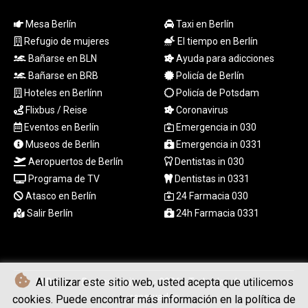
TRY 55.144784
Mesa Berlín
Taxi en Berlín
TTD 7.812903
TWD 37.286072
Refugio de mujeres
El tiempo en Berlín
TZS
Bañarse en BLN
Ayuda para adicciones
3051.762079
Bañarse en BRB
Policía de Berlín
UAH 51.625959
Hoteles en Berlínn
Policía de Potsdam
UGX
Flixbus / Reise
Coronavirus
4293.946644
Eventos en Berlín
Emergencia in 030
USD 1.156136
Museos de Berlín
Emergencia in 0331
UYU 46.399423
UZS
Aeropuertos de Berlín
Dentistas in 030
13785.828699
Programa de TV
Dentistas in 0331
VES 873.763846
Atasco en Berlín
24 Farmacia 030
VND
Salir Berlín
24h Farmacia 0331
30295.956222
VUV 137.068136
WST 3.160546
XAF 655.948849
Al utilizar este sitio web, usted acepta que utilicemos
XAG 0.018188
© Berliner Boersenzeitung - 2026 - Todos los derechos
XAU 0.000266
reservados
cookies. Puede encontrar más información en la política de