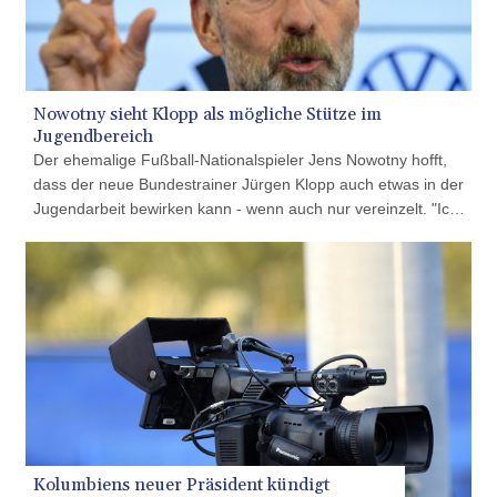
HUF
363.033032
IDR
20546.50216
ILS 3.468101
Nowotny sieht Klopp als mögliche Stütze im
IMP 0.857019
Jugendbereich
INR 110.072122
Der ehemalige Fußball-Nationalspieler Jens Nowotny hofft,
IQD
dass der neue Bundestrainer Jürgen Klopp auch etwas in der
1509.468404
Jugendarbeit bewirken kann - wenn auch nur vereinzelt. "Ich
IRR
denke, dass Jürgen aufgrund seiner Vergangenheit und wie er
1589307.85432
in Dortmund mit Hannes Wolf zusammengearbeitet hat, auf
ISK 142.587462
jeden Fall interessiert ist", sagte Nowotny, Nachwuchstrainer
JEP 0.857019
beim Deutschen Fußball-Bund (DFB), im Interview mit Absolut
JMD
Fußball.
182.994762
JOD 0.819159
JPY
182.969975
KES
149.450928
Kolumbiens neuer Präsident kündigt
KGS 101.03906