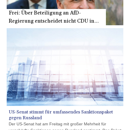
13781.027404
Frei: Über Beteiligung an AfD-
VES
873.206446
Regierung entscheidet nicht CDU in
VND
Sachsen-Anhalt
30204.417097
VUV
137.915725
WST 3.158531
XAF
655.723234
XAG 0.018032
XAU 0.000266
XCD 3.122521
XCG 2.076769
XDR 0.815509
XOF
655.723234
US-Senat stimmt für umfassendes Sanktionspaket
XPF
gegen Russland
119.331742
Der US-Senat hat am Freitag mit großer Mehrheit für
YER