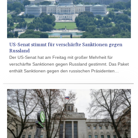
MUR
54.303818
MVR
17.850835
MWK
1998.087679
MXN
US-Senat stimmt für verschärfte Sanktionen gegen
19.811612
Russland
MYR 4.723385
Der US-Senat hat am Freitag mit großer Mehrheit für
MZN
verschärfte Sanktionen gegen Russland gestimmt. Das Paket
73.835683
enthält Sanktionen gegen den russischen Präsidenten
NAD 18.719883
Wladimir Putin, eine Reihe russischer Beamter, Oligarchen
NGN
und Banken sowie gegen die sogenannte Schattenflotte, mit
1573.640789
der Russland bestehende Sanktionen umgeht. Es geht nun
NIO 42.405066
ans US-Repräsentantenhaus, das wegen der Sommerpause
NOK 10.986386
erst im September über die Sanktionen abstimmen dürfte.
NPR
175.441455
NZD 1.961282
OMR 0.444252
PAB 1.152294