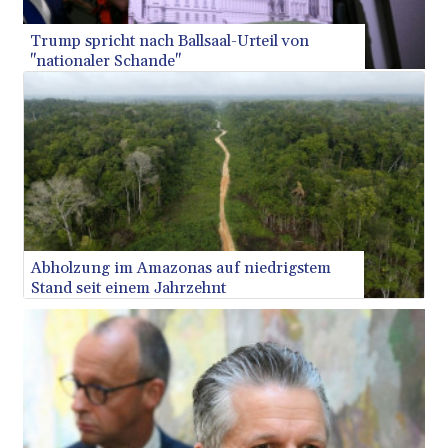
STD
23914.407904
Trump spricht nach Ballsaal-Urteil von
STN 24.491693
"nationaler Schande"
SVC 10.082449
SZL 18.716328
THB 38.099829
TJS 10.629864
TMT 4.055447
TND 3.38512
TRY 55.133169
TTD 7.810216
TWD
Abholzung im Amazonas auf niedrigstem
37.221116
Stand seit einem Jahrzehnt
TZS
3053.212273
UAH 51.608202
UGX
4291.578596
USD 1.155398
UYU 46.383264
UZS