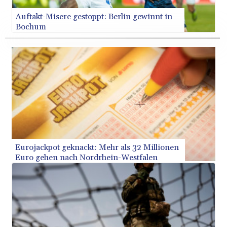
JPY
Auftakt-Misere gestoppt: Berlin gewinnt in
182.969975
Bochum
KES
149.450928
KGS 101.03906
KHR
4680.351701
KMF
492.199617
KRW
1636.950761
KWD 0.356741
KYD 0.960262
Eurojackpot geknackt: Mehr als 32 Millionen
KZT
Euro gehen nach Nordrhein-Westfalen
540.040464
LAK
26016.724996
LBP
103187.513486
LKR