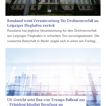
PEN 3.902292
PGK 5.092273
PHP 70.184643
PKR
Russland weist Verantwortung für Drohnenvorfall an
319.904254
Leipziger Flughafen zurück
PLN 4.298497
Russland hat jegliche Verantwortung für den Drohnenvorfall
PYG
am Leipziger Flughafen in scharfem Ton zurückgewiesen. Die
6851.557409
russische Botschaft in Berlin zeigte sich in einer am Freitag
QAR 4.212107
verbreiteten Erklärung "besorgt über eine neue Welle
RON 5.248053
antirussischer Hysterie in Deutschland". Bei den
RSD
Mutmaßungen über einen russischen Anschlagsversuch
117.311005
handle es sich um eine "fingierte Provokation, die nur den
RUB 95.047204
Interessen des Kiewer Regimes und des militaristischen
RWF
Flügels des europäischen Polit-Establishments dient", hieß es
1694.395945
in der auf Russisch veröffentlichten Erklärung.
SAR 4.326684
SBD 9.31909
SCR 17.004942
SDG
US-Gericht setzt Bau von Trumps Ballsaal aus
693.751675
- Präsident kündigt Berufung an