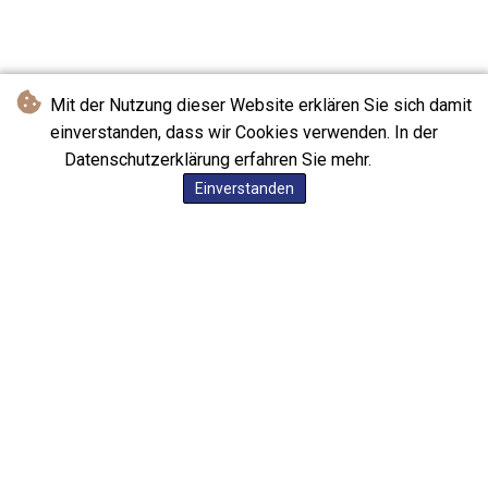
Mit der Nutzung dieser Website erklären Sie sich damit
einverstanden, dass wir Cookies verwenden. In der
Datenschutzerklärung erfahren Sie mehr.
Einverstanden
Service-Links
1.FC Union Berlin
BVG Fahrplan
Hertha BSC
Billiger Tanken
Olympia 0331
Heizöl Preise
Olympia Berlin
Berliner Börse
Füchse Berlin
Radarfallen