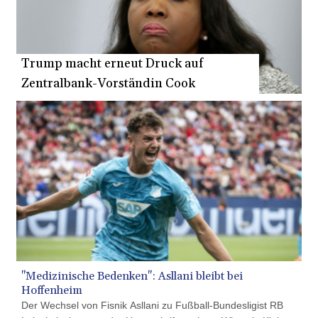
DZD
153.587771
EGP 57.609419
ERN 17.330971
Trump macht erneut Druck auf
ETB
Zentralbank-Vorständin Cook
185.985596
FJD 2.552261
FKP 0.857019
GBP 0.856098
GEL 3.015386
GGP 0.857019
GHS 13.519372
GIP 0.857019
GMD
84.920858
GNF
10120.260724
GTQ 8.791676
"Medizinische Bedenken": Asllani bleibt bei
GYD
Hoffenheim
241.024009
Der Wechsel von Fisnik Asllani zu Fußball-Bundesligist RB