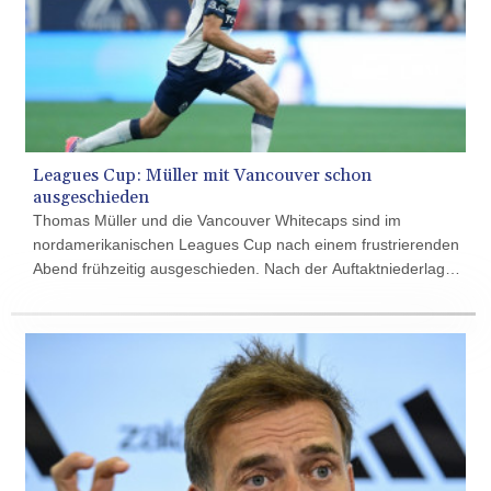
185.985596
FJD 2.552261
FKP 0.857019
GBP 0.856098
GEL 3.015386
GGP 0.857019
GHS 13.519372
Leagues Cup: Müller mit Vancouver schon
GIP 0.857019
ausgeschieden
GMD
Thomas Müller und die Vancouver Whitecaps sind im
84.920858
nordamerikanischen Leagues Cup nach einem frustrierenden
GNF
Abend frühzeitig ausgeschieden. Nach der Auftaktniederlage
10120.260724
gegen Atlante verloren die Kanadier gegen den FC Juárez
GTQ 8.791676
auch das zweite Spiel der Gruppenphase, trotz Führung und
GYD
deutlichem Chancenplus setzte es ein 1:3 (1:1). Das
241.024009
Viertelfinale ist damit außer Reichweite.
HKD 9.064594
HNL 30.884989
HRK 7.534375
HTG
150.666939