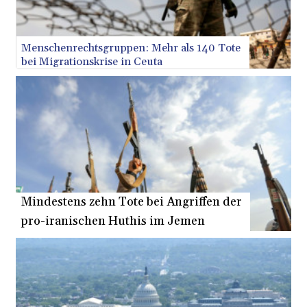
386.502211
LRD
207.987652
Menschenrechtsgruppen: Mehr als 140 Tote
LSL 18.720126
bei Migrationskrise in Ceuta
LTL 3.41159
LVL 0.698888
LYD 7.329387
MAD
10.739418
MDL 20.037856
MGA
4917.246994
MKD 61.540878
Mindestens zehn Tote bei Angriffen der
MMK
2425.815605
pro-iranischen Huthis im Jemen
MNT
4152.793668
MOP 9.311421
MRU
46.322486