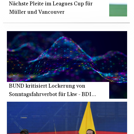
LVL 0.698888
Nächste Pleite im Leagues Cup für
LYD 7.329387
Müller und Vancouver
MAD
10.739418
MDL 20.037856
MGA
4917.246994
MKD 61.540878
MMK
2425.815605
MNT
4152.793668
MOP 9.311421
BUND kritisiert Lockerung von
MRU
Sonntagsfahrverbot für Lkw - BDI
46.322486
MUR
begrüßt es
54.303818
MVR
17.850835
MWK