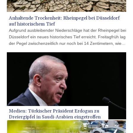
JMD 182.931598
JOD 0.818824
JPY 182.749783
Anhaltende Trockenheit: Rheinpegel bei Düsseldorf
KES 148.856594
auf historischem Tief
KGS 101.005022
Aufgrund ausbleibender Niederschläge hat der Rheinpegel bei
KHR
Düsseldorf ein neues historisches Tief erreicht. Freitagfrüh lag
4678.736198
der Pegel zwischenzeitlich nur noch bei 14 Zentimetern, wie
KMF 492.029653
aus den von der Wasserstraßen- und Schifffahrtsverwaltung
KRW
des Bundes veröffentlichten Daten hervorging. Der bisher
1634.854919
niedrigste bekannte Wasserstand war 2018 mit 23
KWD 0.356502
Zentimetern registriert worden.
KYD 0.95993
KZT 539.854059
LAK
26007.744878
LBP
103151.896551
Medien: Türkischer Präsident Erdogan zu
LKR 386.368803
Dreiergipfel in Saudi-Arabien eingetroffen
LRD 207.915862
LSL 18.713665
LTL 3.410413