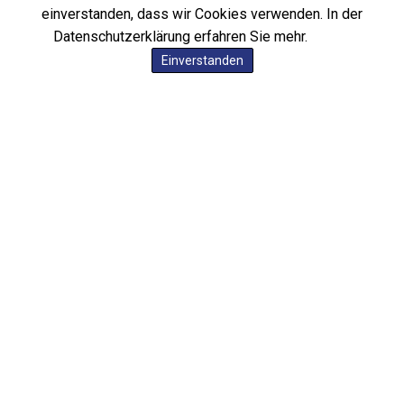
einverstanden, dass wir Cookies verwenden. In der
Datenschutzerklärung erfahren Sie mehr.
Einverstanden
Service-Links
1.FC Union Berlin
BVG Fahrplan
Hertha BSC
Billiger Tanken
Olympia 0331
Heizöl Preise
Olympia Berlin
Berliner Börse
Füchse Berlin
Radarfallen
Eisbären Berlin
Bundesregierung
Messe Berlin
Welt Schulden
DSL-Speed-Test
LIVE UKRAINE
Kino in Berlin
UBER Berlin