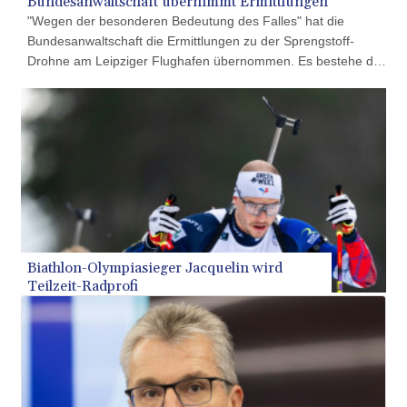
Bundesanwaltschaft übernimmt Ermittlungen
"Wegen der besonderen Bedeutung des Falles" hat die
Bundesanwaltschaft die Ermittlungen zu der Sprengstoff-
Drohne am Leipziger Flughafen übernommen. Es bestehe der
Verdacht des versuchten Herbeiführens einer
Sprengstoffexplosion und des gefährlichen Eingriffs in den
Luftverkehr, erklärte der Generalbundesanwalt am
Donnerstagabend in Karlsruhe. Die FDP-
Verteidigungsexpertin Marie-Agnes Strack-Zimmermann sah
derweil Russland hinter dem Vorfall, der zu einer Diskussion
über die Zuständigkeiten bei der Drohnen-Abwehr führte.
Biathlon-Olympiasieger Jacquelin wird
Teilzeit-Radprofi