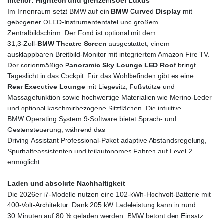
Interior: Hightech und grenzenlsoer Luxus
RUB 94.679224
Im Innenraum setzt BMW auf ein
BMW Curved Display
mit
RWF
gebogener OLED‑Instrumententafel und großem
1693.738704
Zentralbildschirm. Der Fond ist optional mit dem
SAR 4.370455
31,3‑Zoll‑
BMW Theatre Screen
ausgestattet, einem
SBD 9.325039
ausklappbaren Breitbild‑Monitor mit integriertem Amazon Fire TV.
SCR 16.735107
Der serienmäßige
Panoramic Sky Lounge LED Roof
bringt
SDG 694.263698
Tageslicht in das Cockpit. Für das Wohlbefinden gibt es eine
SEK 10.961095
Rear Executive Lounge
mit Liegesitz, Fußstütze und
SGD 1.477777
Massagefunktion sowie hochwertige Materialien wie Merino‑Leder
SLE 28.445176
und optional kaschmirbezogene Sitzflächen. Die intuitive
SOS 694.263682
BMW Operating System 9‑Software bietet Sprach‑ und
SRD 43.778814
Gestensteuerung, während das
STD
Driving Assistant Professional‑Paket adaptive Abstandsregelung,
23929.673396
Spurhalteassistenten und teilautonomes Fahren auf Level 2
STN 24.712399
ermöglicht.
SVC 10.11514
SZL 18.781467
Laden und absolute Nachhaltigkeit
THB 38.210709
Die 2026er i7‑Modelle nutzen eine 102‑kWh‑Hochvolt‑Batterie mit
TJS 10.664099
400‑Volt‑Architektur. Dank 205 kW Ladeleistung kann in rund
TMT 4.058036
30 Minuten auf 80 % geladen werden. BMW betont den Einsatz