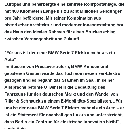
GIP 0.859288
Europas und beherbergte eine zentrale Rohrpostanlage, die
GMD 84.980421
mit 400 Kilometern Länge bis zu acht Millionen Sendungen
GNF
pro Jahr beförderte. Mit seiner Kombination aus
10145.090599
historischer Architektur und moderner Innengestaltung bot
GTQ 8.820142
das Haus den idealen Rahmen für einen Brückenschlag
GYD 241.849406
zwischen Vergangenheit und Zukunft.
HKD 9.067746
HNL 31.077375
HRK 7.536622
"Für uns ist der neue BMW Serie 7 Elektro mehr als ein
HTG 151.150865
Auto"
HUF 363.096405
Im Beisein von Pressevertretern, BMW‑Kunden und
IDR
geladenen Gästen wurde das Tuch vom neuen 7er‑Elektro
20580.370421
gezogen und es begann das Staunen im Saal. In seiner
ILS 3.468234
Ansprache betonte Oliver Hein die Bedeutung des
IMP 0.859288
Fahrzeugs für den deutschen Markt und den Wandel von
INR 109.992259
Riller & Schnauck zu einem E‑Mobilitäts‑Spezialisten. „Für
IQD
uns ist der neue BMW Serie 7 Elektro mehr als ein Auto – er
1515.115748
ist ein Statement für nachhaltigen Luxus und unterstreicht,
IRR
dass Berlin ein Zentrum für elektrische Innovation bleibt“,
1590322.371805
ISK 142.598215
sagte Hein.