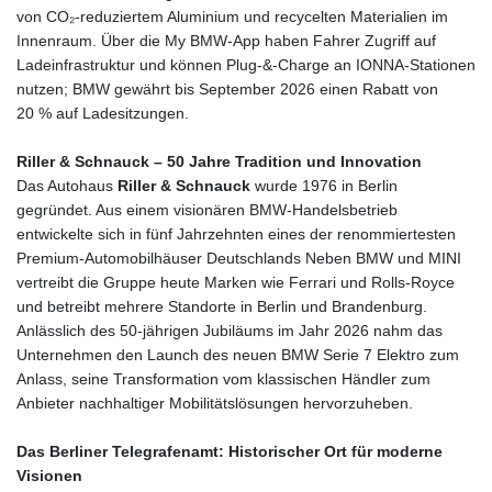
TND 3.366711
von CO₂‑reduziertem Aluminium und recycelten Materialien im
TRY 55.144784
Innenraum. Über die My BMW‑App haben Fahrer Zugriff auf
TTD 7.835505
Ladeinfrastruktur und können Plug‑&‑Charge an IONNA‑Stationen
TWD 37.286072
nutzen; BMW gewährt bis September 2026 einen Rabatt von
TZS
20 % auf Ladesitzungen.
3060.872603
UAH 51.775757
Riller & Schnauck – 50 Jahre Tradition und Innovation
UGX
Das Autohaus
Riller & Schnauck
wurde 1976 in Berlin
4306.406038
gegründet. Aus einem visionären BMW‑Handelsbetrieb
USD 1.156136
entwickelte sich in fünf Jahrzehnten eines der renommiertesten
UYU 46.534057
Premium‑Automobilhäuser Deutschlands Neben BMW und MINI
UZS
vertreibt die Gruppe heute Marken wie Ferrari und Rolls‑Royce
13815.821213
und betreibt mehrere Standorte in Berlin und Brandenburg.
VES 873.763846
Anlässlich des 50‑jährigen Jubiläums im Jahr 2026 nahm das
VND
Unternehmen den Launch des neuen BMW Serie 7 Elektro zum
30295.956222
Anlass, seine Transformation vom klassischen Händler zum
VUV 137.592149
Anbieter nachhaltiger Mobilitätslösungen hervorzuheben.
WST 3.154418
XAF 657.83219
Das Berliner Telegrafenamt: Historischer Ort für moderne
XAG 0.018216
Visionen