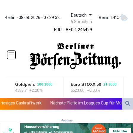
Deutsch
ZWL 372.275202
Berlin - 08.08. 2026 - 07:39:33
Berlin 14°C
6 Sprachen
AED 4.246429
AED 4.246429
EUR
-
AFN 76.887634
ALL 93.189144
AMD
423.342651
AOA
1060.176801
ARS
1724.882575
Goldpreis
Euro STOXX 50
E
100.1000
21.3000
AUD 1.635501
4399.7
+2.28%
6523.86
+0.33%
1.
AWG 2.082489
AZN 1.97002
es Gaskraftwerk
Nächste Pleite im Leagues Cup für Müller und Vanc
BAM 1.961391
BBD 2.328337
BDT 143.102254
Anzeige
BHD 0.435984
BIF 3453.955207