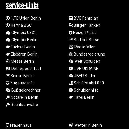
CAD 1.613446
Service-Links
CDF
2615.761404
1.FC Union Berlin
BVG Fahrplan
CHF 0.934181
Hertha BSC
Billiger Tanken
CLF 0.026749
Olympia 0331
Heizöl Preise
CLP
Olympia Berlin
Berliner Börse
1056.199727
CNY 7.801146
Füchse Berlin
Radarfallen
CNH 7.796152
Eisbären Berlin
Bundesregierung
COP
Messe Berlin
Welt Schulden
3650.105178
DSL-Speed-Test
LIVE UKRAINE
CRC 525.509359
Kino in Berlin
UBER Berlin
CUC 1.156136
Zugauskunft
Schiffsfahrt 030
CUP 30.637594
Bußgeldrechner
Schuldenhilfe
CVE 110.646682
CZK 24.258158
Notare in Berlin
Tafel Berlin
DJF 205.46888
Rechtsanwälte
DKK 7.477932
DOP 67.345355
DZD 153.688625
Frauenhaus
Wetter in Berlin
EGP 57.293288