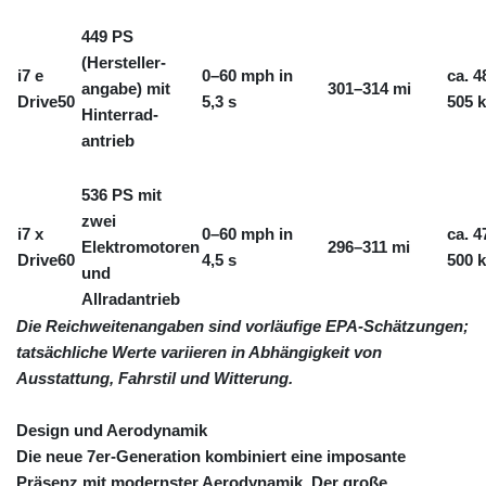
LSL 18.648909
LTL 3.413768
449 PS
LVL 0.699335
(Hersteller-
i7 e
0–60 mph in
ca. 4
LYD 7.358849
angabe) mit
301–314 mi
Drive50
5,3 s
505 
MAD 10.757887
Hinterrad-
MDL 20.102303
antrieb
MGA
4982.944983
536 PS mit
MKD 61.70777
zwei
MMK
i7 x
0–60 mph in
ca. 4
Elektromotoren
296–311 mi
2427.367709
Drive60
4,5 s
500 
und
MNT
4157.510076
Allradantrieb
MOP 9.34149
Die Reichweitenangaben sind vorläufige EPA‑Schätzungen;
MRU 46.349915
tatsächliche Werte variieren in Abhängigkeit von
MUR 54.396619
Ausstattung, Fahrstil und Witterung.
MVR 17.862733
MWK
Design und Aerodynamik
2008.207995
Die neue 7er‑Generation kombiniert eine imposante
MXN 19.811776
Präsenz mit modernster Aerodynamik. Der große