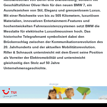
1724.882575
Geschäftsführer Oliver Hein für den neuen BMW 7, ein
AUD 1.635501
Ausrufezeichen von Stil, Eleganz und grenzenlosem Luxus.
AWG 2.082489
Mit einer Reichweite von bis zu 505 Kilometern, luxuriösen
AZN 1.97002
Materialien, innovativen Entertainment‑Features und
BAM 1.961391
hochentwickelten Fahrerassistenzsystemen setzt BMW die
BBD 2.328337
Messlatte für elektrische Luxuslimousinen hoch. Das
BDT 143.102254
historische Telegrafenamt symbolisiert dabei den
BHD 0.435984
Brückenschlag zwischen der Kommunikationsrevolution des
BIF 3453.955207
20. Jahrhunderts und der aktuellen Mobilitätsrevolution.
BMD 1.156136
Riller & Schnauck unterstreicht mit dem Event seine Position
BND 1.481323
als Vorreiter der Elektromobilität und unterstreicht
BOB 13.739522
gleichzeitig den Stolz auf 50 Jahre
BRL 5.876989
Unternehmensgeschichte.
BSD 1.155995
BTN 110.001186
BWP 15.603479
Anzeige
BYN 3.442212
BYR
22660.258427
BZD 2.324897