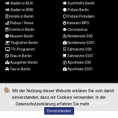
Baden in BLN
Suchthilfe Berlin
ERN 17.342035
Baden in BRB
Polizei Berlin
ETB 184.982115
Hotels in Berlin
Polizei Potsdam
FJD 2.553384
FKP 0.859288
Flixbus / Reise
Katwarn INFO
GBP 0.856968
Events in Berlin
Coronavirus
GEL 3.017966
Museen Berlin
Notdienste 030
GGP 0.859288
Flughäfen Berlin
Notdienste 0331
GHS 13.596606
TV-Programm
Zahnärzte 030
GIP 0.859288
Stau in Berlin
Zahnärzte 0331
GMD 84.980421
Ausgehen Berlin
Apotheke 030
GNF
Taxi in Berlin
Apotheke 0331
10145.090599
GTQ 8.820142
GYD 241.849406
HKD 9.067746
DATENSCHUTZ
IMPRESSUM
NUTZUNG / AGB
WERBUNG
Mit der Nutzung dieser Website erklären Sie sich damit
HNL 31.077375
einverstanden, dass wir Cookies verwenden. In der
HRK 7.536622
© Berliner Boersenzeitung - 2026 - Alle Rechte vorbehalten
Datenschutzerklärung erfahren Sie mehr.
HTG 151.150865
HUF 363.096405
Einverstanden
IDR