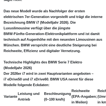
JEP 0.859288
JMD 183.583315
Das neue Modell wurde als Nachfolger der ersten
JOD 0.819746
elektrischen 7er‑Generation vorgestellt und trägt die interne
JPY 182.445186
Bezeichnung
BMW i7 (Modelljahr 2026)
. Die
KES 148.887592
Luxuslimousine verfügt über die jüngste
KGS 101.104505
BMW‑Fünfte‑Generation‑Elektronikplattform und ist damit
KHR
technisch auf Augenhöhe mit den neuesten Limousinen aus
4685.244046
München. BMW verspricht eine deutliche Steigerung bei
KMF 492.514185
Reichweite, Effizienz und digitaler Vernetzung.
KRW
1627.712241
KWD 0.356853
Technische Highlights des BMW Serie 7 Elektro
KYD 0.963346
(Modelljahr 2026)
KZT 541.784389
Der 2026er i7 wird in zwei Hauptvarianten angeboten –
LAK
i7 eDrive50
und
i7 xDrive60
. BMW USA nennt für diese
26108.437325
Modelle folgende Eckdaten:
LBP
Reichweite
Reic
103531.946431
Leistung und
Beschleunigung
Variante
(EPA‑Angaben;
(Umr
LKR 387.745291
Antrieb
(0–100 km/h)
in Meilen)
in km
LRD 209.896866