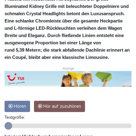
MYR 4.728715
Illuminated Kidney Grille
mit beleuchteter Doppelniere und
MZN 73.882892
schmalen
Crystal Headlights
betont den Luxusanspruch.
NAD 18.78764
Eine schlanke Chromleiste über die gesamte Heckpartie
NGN
1577.963717
und L‑förmige LED‑Rückleuchten verleihen dem Wagen
NIO 42.540713
Breite und Eleganz. Durch fließende Linien entsteht eine
NOK 10.99759
ausgewogene Proportion bei einer Länge von
NPR 176.001898
rund 5,39 Metern; die stark abfallende Dachlinie erinnert an
NZD 1.961547
ein Coupé, bleibt aber eine klassische Limousine.
OMR 0.442559
PAB 1.15598
Anzeige
PEN 3.913564
PGK 5.112721
PHP 70.183258
PKR 321.178758
PLN 4.299905
Hören
Hör auf zuzuhören
PYG
6873.802279
Textgröße:
QAR 4.213541
RON 5.244583
RSD 117.953626