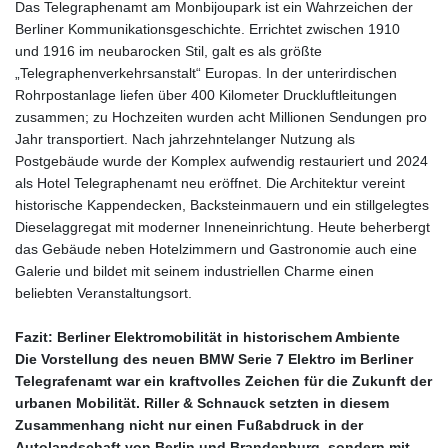
XAU 0.000266
Das Telegraphenamt am Monbijoupark ist ein Wahrzeichen der
XCD 3.124515
Berliner Kommunikationsgeschichte. Errichtet zwischen 1910
XCG 2.083439
und 1916 im neubarocken Stil, galt es als größte
XDR 0.818768
„Telegraphenverkehrsanstalt“ Europas. In der unterirdischen
XOF 656.685424
Rohrpostanlage liefen über 400 Kilometer Druckluftleitungen
XPF 119.331742
zusammen; zu Hochzeiten wurden acht Millionen Sendungen pro
YER 275.626884
Jahr transportiert. Nach jahrzehntelanger Nutzung als
ZAR 18.667336
Postgebäude wurde der Komplex aufwendig restauriert und 2024
ZMK
als Hotel Telegraphenamt neu eröffnet. Die Architektur vereint
10406.612213
historische Kappendecken, Backsteinmauern und ein stillgelegtes
ZMW 21.818913
Dieselaggregat mit moderner Inneneinrichtung. Heute beherbergt
ZWL 372.275202
das Gebäude neben Hotelzimmern und Gastronomie auch eine
AED 4.246429
Galerie und bildet mit seinem industriellen Charme einen
AED 4.246429
beliebten Veranstaltungsort.
AFN 76.887634
ALL 93.189144
Fazit: Berliner Elektromobilität in historischem Ambiente
AMD
Die Vorstellung des neuen BMW Serie 7 Elektro im Berliner
423.342651
Telegrafenamt war ein kraftvolles Zeichen für die Zukunft der
AOA
urbanen Mobilität. Riller & Schnauck setzten in diesem
1060.176801
Zusammenhang nicht nur einen Fußabdruck in der
ARS
Autolandschaft von Berlin und Brandenburg, sondern mit