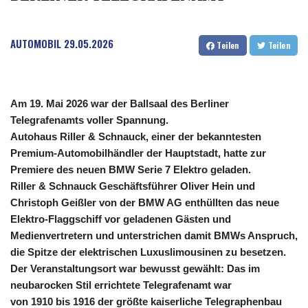
COP
3650.105178
CRC 525.509359
AUTOMOBIL
29.05.2026
Teilen
Teilen
CUC 1.156136
CUP 30.637594
CVE 110.646682
CZK 24.258158
Am 19. Mai 2026 war der Ballsaal des Berliner
DJF 205.46888
Telegrafenamts voller Spannung.
DKK 7.477932
Autohaus Riller & Schnauck, einer der bekanntesten
DOP 67.345355
Premium‑Automobilhändler der Hauptstadt, hatte zur
DZD 153.688625
Premiere des neuen
BMW Serie 7 Elektro
geladen.
EGP 57.293288
Riller & Schnauck Geschäftsführer
Oliver Hein
und
ERN 17.342035
Christoph Geißler
von der BMW AG enthüllten das neue
ETB 184.982115
Elektro‑Flaggschiff vor geladenen Gästen und
FJD 2.553384
Medienvertretern und unterstrichen damit BMWs Anspruch,
FKP 0.859288
GBP 0.856968
die Spitze der elektrischen Luxuslimousinen zu besetzen.
GEL 3.017966
Der Veranstaltungsort war bewusst gewählt: Das im
GGP 0.859288
neubarocken Stil errichtete Telegrafenamt war
GHS 13.596606
von 1910 bis 1916 der größte kaiserliche Telegraphenbau