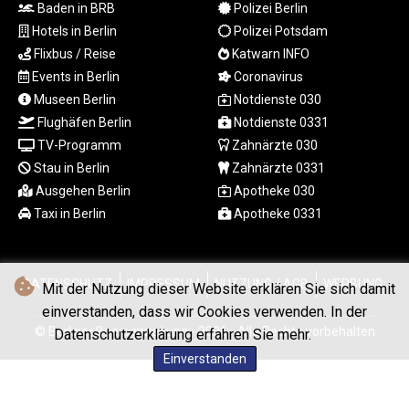
MYR 4.713377
Baden in BRB
Polizei Berlin
MZN 73.654852
Hotels in Berlin
Polizei Potsdam
NAD 18.793287
Flixbus / Reise
Katwarn INFO
NGN
Events in Berlin
Coronavirus
1570.218621
Museen Berlin
Notdienste 030
NIO 42.399764
Flughäfen Berlin
Notdienste 0331
NOK 10.999988
TV-Programm
Zahnärzte 030
NPR 175.441856
NZD 1.96294
Stau in Berlin
Zahnärzte 0331
OMR 0.443115
Ausgehen Berlin
Apotheke 030
PAB 1.152181
Taxi in Berlin
Apotheke 0331
PEN 3.894648
PGK 5.090567
PHP 70.070805
DATENSCHUTZ
IMPRESSUM
NUTZUNG / AGB
WERBUNG
Mit der Nutzung dieser Website erklären Sie sich damit
PKR 319.87712
PLN 4.300443
einverstanden, dass wir Cookies verwenden. In der
PYG
© Berliner Boersenzeitung - 2026 - Alle Rechte vorbehalten
Datenschutzerklärung erfahren Sie mehr.
6853.617163
Einverstanden
QAR 4.211823
RON 5.256075