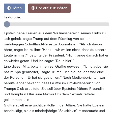
GIP 0.856077
GMD 85.282572
Hören
Hör auf zuzuhören
GNF
Textgröße:
10118.69464
GTQ 8.791437
GYD 241.048608
Epstein habe Frauen aus dem Wellnessbereich seines Clubs zu
HKD 9.04099
sich geholt, sagte Trump auf dem Rückflug von seiner
HNL 30.88171
mehrtägigen Schottland-Reise zu Journalisten. "Als ich davon
HRK 7.536585
hörte, sagte ich zu ihm: 'Hör zu, wir wollen nicht, dass du unsere
HTG 150.649793
Leute nimmst'", betonte der Präsident. "Nicht lange danach hat er
HUF 364.625083
es wieder getan. Und ich sagte: 'Raus hier'."
IDR
Eine dieser Mitarbeiterinnen sei Giuffre gewesen. "Ich glaube, sie
20648.821428
hat im Spa gearbeitet," sagte Trump. "Ich glaube, das war eine
ILS 3.46629
der Personen. Er hat sie gestohlen." Nach Medienberichten war
IMP 0.856077
bereits länger bekannt, dass Giuffre im Umkleidebereich von
INR 109.809273
Trumps Club arbeitete. Sie soll über Epsteins frühere Freundin
IQD
und Komplizin Ghislaine Maxwell zu dem Sexualstraftäter
1509.393123
gekommen sein.
IRR
Giuffre spielt eine wichtige Rolle in der Affäre. Sie hatte Epstein
1584474.640687
beschuldigt, sie als minderjährige "Sexsklavin" missbraucht und