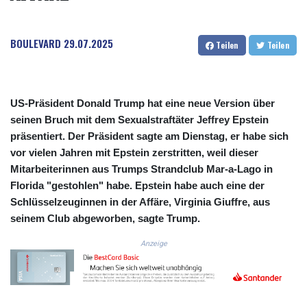
COP
3641.324061
BOULEVARD
29.07.2025
CRC 524.099988
Teilen
Teilen
CUC 1.152471
CUP 30.540479
CVE 110.809379
CZK 24.24407
US-Präsident Donald Trump hat eine neue Version über
DJF 204.817306
seinen Bruch mit dem Sexualstraftäter Jeffrey Epstein
DKK 7.476217
präsentiert. Der Präsident sagte am Dienstag, er habe sich
DOP 67.193733
vor vielen Jahren mit Epstein zerstritten, weil dieser
DZD 153.365094
Mitarbeiterinnen aus Trumps Strandclub Mar-a-Lago in
EGP 57.264782
Florida "gestohlen" habe. Epstein habe auch eine der
ERN 17.287064
Schlüsselzeuginnen in der Affäre, Virginia Giuffre, aus
ETB 185.968128
seinem Club abgeworben, sagte Trump.
FJD 2.552089
FKP 0.856077
Anzeige
GBP 0.85641
GEL 3.013725
GGP 0.856077
GHS 13.524239