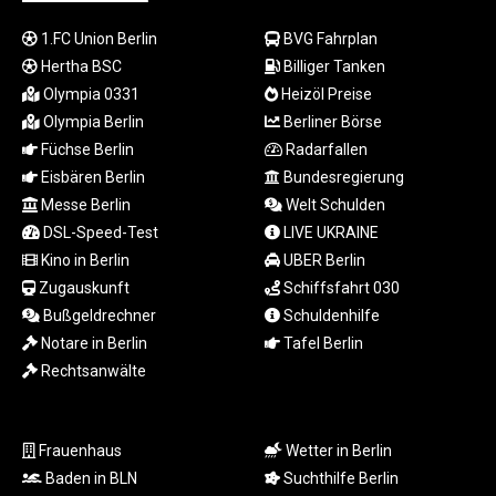
LSL 18.793369
1.FC Union Berlin
BVG Fahrplan
LTL 3.402947
LVL 0.697118
Hertha BSC
Billiger Tanken
LYD 7.344833
Olympia 0331
Heizöl Preise
MAD 10.750192
Olympia Berlin
Berliner Börse
MDL 20.047704
Füchse Berlin
Radarfallen
MGA
Eisbären Berlin
Bundesregierung
4953.772522
Messe Berlin
Welt Schulden
MKD 61.427977
DSL-Speed-Test
LIVE UKRAINE
MMK
Kino in Berlin
UBER Berlin
2419.54797
MNT
Zugauskunft
Schiffsfahrt 030
4144.10128
Bußgeldrechner
Schuldenhilfe
MOP 9.310037
Notare in Berlin
Tafel Berlin
MRU 46.191483
Rechtsanwälte
MUR 54.096679
MVR 17.805023
MWK
Frauenhaus
Wetter in Berlin
1997.873162
Baden in BLN
Suchthilfe Berlin
MXN 19.839187