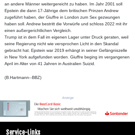
ISK 142.41109
an andere Männer weitergereicht zu haben. Im Jahr 2001 soll
JEP 0.856077
Epstein die dann 17-Jährige dem britischen Prinzen Andrew
JMD 182.637459
zugeführt haben, der Giuffre in London zum Sex gezwungen
JOD 0.81708
haben soll. Andrew bestritt die Vorwürfe und schloss 2022 mit ihr
JPY 182.544457
einen außergerichtlichen Vergleich.
KES 149.083075
Trump ist in dem Fall im eigenen Lager unter Druck geraten, weil
KGS 100.783234
seine Regierung nicht wie versprochen Licht in den Skandal
KHR
gebracht hat. Epstein war 2019 erhängt in seiner Gefängniszelle
4675.235131
in New York aufgefunden worden. Giuffre beging im vergangenen
KMF 492.105126
April im Alter von 41 Jahren in Australien Suizid.
KRW
1640.600173
(B.Hartmann--BBZ)
KWD 0.356874
KYD 0.960205
KZT 539.927945
Anzeige
LAK
26033.64904
LBP
103179.229954
LKR 387.028882
Service-Links
LRD 207.974585