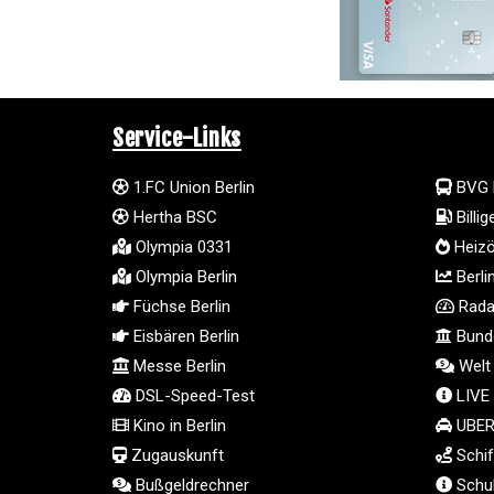
Service-Links
1.FC Union Berlin
BVG 
Hertha BSC
Billi
Olympia 0331
Heizö
Olympia Berlin
Berli
Füchse Berlin
Radar
Eisbären Berlin
Bunde
Messe Berlin
Welt
DSL-Speed-Test
LIVE
Kino in Berlin
UBER 
Zugauskunft
Schif
Bußgeldrechner
Schul