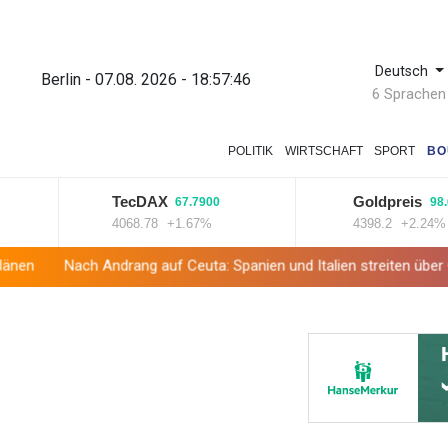
Deutsch
Berlin - 07.08. 2026 - 18:57:47
6 Sprachen
POLITIK
WIRTSCHAFT
SPORT
BO
TecDAX
Goldpreis
67.7900
98.6000
4068.78
+1.67%
4398.2
+2.24%
ndrang auf Ceuta: Spanien und Italien streiten über Grenzkontrollen