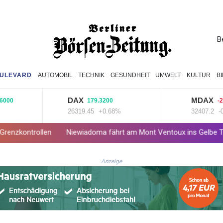
B
ULEVARD
AUTOMOBIL
TECHNIK
GESUNDHEIT
UMWELT
KULTUR
B
DAX
MDAX
179.3200
-23.9200
26319.45
+0.68%
32407.2
-0.07%
Niewiadoma fährt am Mont Ventoux ins Gelbe Trikot
Trumps
Anzeige