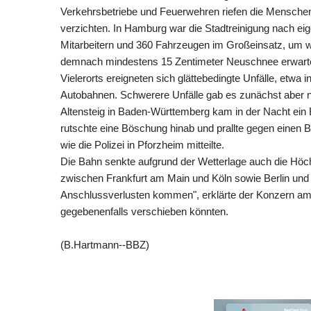
Verkehrsbetriebe und Feuerwehren riefen die Menschen
verzichten. In Hamburg war die Stadtreinigung nach ei
Mitarbeitern und 360 Fahrzeugen im Großeinsatz, um wi
demnach mindestens 15 Zentimeter Neuschnee erwarte
Vielerorts ereigneten sich glättebedingte Unfälle, et
Autobahnen. Schwerere Unfälle gab es zunächst aber nic
Altensteig in Baden-Württemberg kam in der Nacht ein 
rutschte eine Böschung hinab und prallte gegen einen B
wie die Polizei in Pforzheim mitteilte.
Die Bahn senkte aufgrund der Wetterlage auch die Höc
zwischen Frankfurt am Main und Köln sowie Berlin un
Anschlussverlusten kommen", erklärte der Konzern am Fr
gegebenenfalls verschieben könnten.
(B.Hartmann--BBZ)