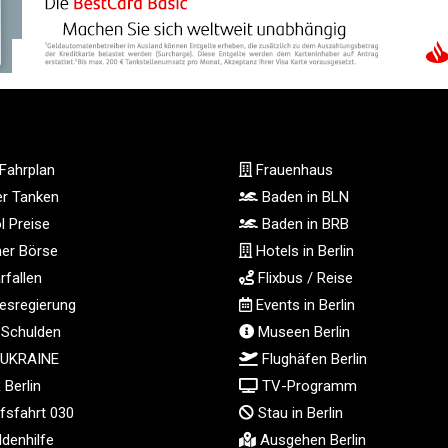
Fahrplan
Frauenhaus
ger Tanken
Baden in BLN
l Preise
Baden in BRB
ner Börse
Hotels in Berlin
fallen
Flixbus / Reise
sregierung
Events in Berlin
 Schulden
Museen Berlin
 UKRAINE
Flughäfen Berlin
Berlin
TV-Programm
fsfahrt 030
Stau in Berlin
denhilfe
Ausgehen Berlin