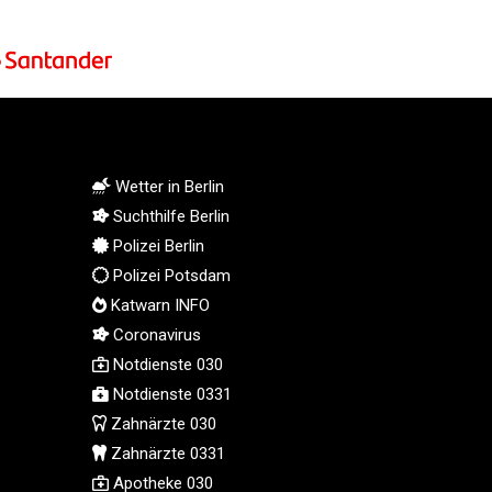
MMK 2426.049949
MNT 4155.253063
MOP 9.336419
MRU 46.447652
MUR 54.38913
MVR 17.86473
MWK 2003.425785
Wetter in Berlin
MXN 19.809879
Suchthilfe Berlin
MYR 4.726256
Polizei Berlin
MZN 73.847013
Polizei Potsdam
NAD 18.770139
Katwarn INFO
NGN 1576.482821
Coronavirus
NIO 42.517619
Notdienste 030
NOK 10.972802
NPR 175.906351
Notdienste 0331
NZD 1.963747
Zahnärzte 030
OMR 0.444306
Zahnärzte 0331
PAB 1.155353
Apotheke 030