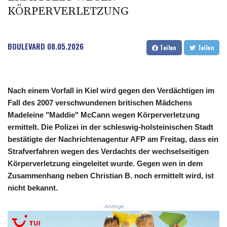
KÖRPERVERLETZUNG
COP 3633.55485
CRC 523.993489
CUC 1.156136
CUP 30.637594
BOULEVARD
08.05.2026
Teilen
Teilen
CVE 110.26363
CZK 24.258158
DJF 205.267449
DKK 7.477932
Nach einem Vorfall in Kiel wird gegen den Verdächtigen im
DOP 67.289164
Fall des 2007 verschwundenen britischen Mädchens
DZD 152.967099
Madeleine "Maddie" McCann wegen Körperverletzung
EGP 57.380687
ermittelt. Die Polizei in der schleswig-holsteinischen Stadt
ERN 17.342035
bestätigte der Nachrichtenagentur AFP am Freitag, dass ein
ETB 186.049588
Strafverfahren wegen des Verdachts der wechselseitigen
FJD 2.553384
Körperverletzung eingeleitet wurde. Gegen wen in dem
FKP 0.857252
Zusammenhang neben Christian B. noch ermittelt wird, ist
GBP 0.858527
GEL 3.017966
nicht bekannt.
GGP 0.857252
Anzeige
GHS 13.526832
GIP 0.857252