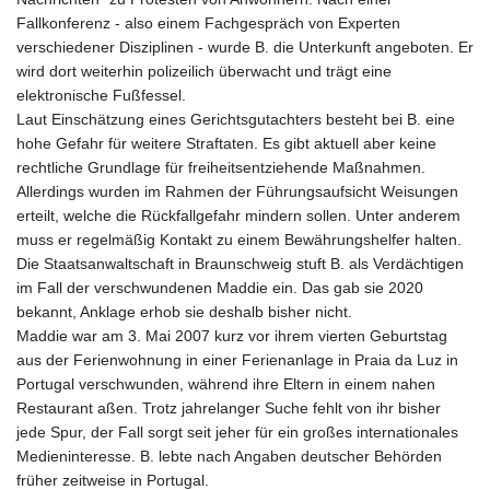
JEP 0.857252
Fallkonferenz - also einem Fachgespräch von Experten
JMD 183.057725
verschiedener Disziplinen - wurde B. die Unterkunft angeboten. Er
JOD 0.819746
wird dort weiterhin polizeilich überwacht und trägt eine
JPY 182.445186
elektronische Fußfessel.
KES 149.158147
Laut Einschätzung eines Gerichtsgutachters besteht bei B. eine
KGS 101.104505
hohe Gefahr für weitere Straftaten. Es gibt aktuell aber keine
KHR
rechtliche Grundlage für freiheitsentziehende Maßnahmen.
4681.941823
Allerdings wurden im Rahmen der Führungsaufsicht Weisungen
KMF 492.514185
erteilt, welche die Rückfallgefahr mindern sollen. Unter anderem
KRW
muss er regelmäßig Kontakt zu einem Bewährungshelfer halten.
1627.677557
Die Staatsanwaltschaft in Braunschweig stuft B. als Verdächtigen
KWD 0.356853
im Fall der verschwundenen Maddie ein. Das gab sie 2020
KYD 0.960588
bekannt, Anklage erhob sie deshalb bisher nicht.
KZT 540.233287
Maddie war am 3. Mai 2007 kurz vor ihrem vierten Geburtstag
LAK
aus der Ferienwohnung in einer Ferienanlage in Praia da Luz in
26025.676609
Portugal verschwunden, während ihre Eltern in einem nahen
LBP
Restaurant aßen. Trotz jahrelanger Suche fehlt von ihr bisher
103223.017367
jede Spur, der Fall sorgt seit jeher für ein großes internationales
LKR 386.635196
Medieninteresse. B. lebte nach Angaben deutscher Behörden
LRD 208.057415
früher zeitweise in Portugal.
LSL 18.726567