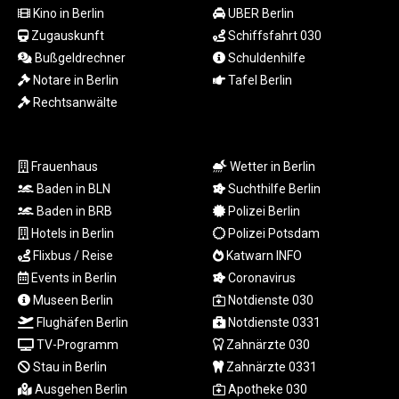
MZN 73.882892
Kino in Berlin
UBER Berlin
NAD 18.726567
Zugauskunft
Schiffsfahrt 030
NGN
Bußgeldrechner
Schuldenhilfe
1577.963717
Notare in Berlin
Tafel Berlin
NIO 42.419473
Rechtsanwälte
NOK 10.99759
NPR 175.501819
NZD 1.966719
OMR 0.442445
Frauenhaus
Wetter in Berlin
PAB 1.152686
Baden in BLN
Suchthilfe Berlin
PEN 3.903651
Baden in BRB
Polizei Berlin
PGK 5.093937
Hotels in Berlin
Polizei Potsdam
PHP 70.183258
Flixbus / Reise
Katwarn INFO
PKR 320.014324
Events in Berlin
Coronavirus
PLN 4.299905
Museen Berlin
Notdienste 030
PYG
6853.914834
Flughäfen Berlin
Notdienste 0331
QAR 4.213648
TV-Programm
Zahnärzte 030
RON 5.244583
Stau in Berlin
Zahnärzte 0331
RSD 117.338542
Ausgehen Berlin
Apotheke 030