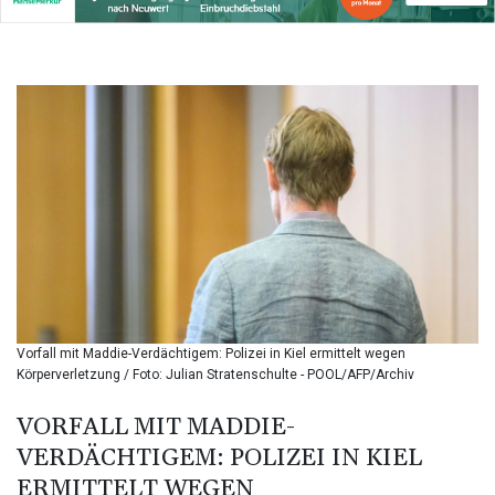
BIF 3451.157116
BMD 1.156136
BND 1.477082
BOB 13.69983
BRL 5.876989
BSD 1.152686
BTN 109.688637
BWP 15.558807
BYN 3.432357
BYR
22660.258427
BZD 2.318271
CAD 1.61333
CDF
2615.761404
Vorfall mit Maddie-Verdächtigem: Polizei in Kiel ermittelt wegen
CHF 0.93588
Körperverletzung / Foto: Julian Stratenschulte - POOL/AFP/Archiv
CLF 0.026829
CLP
VORFALL MIT MADDIE-
1055.916879
VERDÄCHTIGEM: POLIZEI IN KIEL
CNY 7.801146
ERMITTELT WEGEN
CNH 7.796152