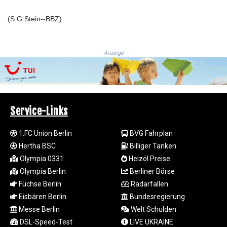
LTL 3.413768
(S.G.Stein--BBZ)
LVL 0.699335
LYD 7.331909
MAD 10.743067
MDL 20.044751
Anzeige
MGA
4918.938878
MKD 61.524236
MMK
2427.363841
Service-Links
MNT
4157.293457
1.FC Union Berlin
BVG Fahrplan
MOP 9.314584
Hertha BSC
Billiger Tanken
MRU 46.338424
Olympia 0331
Heizöl Preise
MUR 54.419742
Olympia Berlin
Berliner Börse
MVR 17.862733
Füchse Berlin
Radarfallen
MWK
Eisbären Berlin
Bundesregierung
1998.775164
MXN 19.812061
Messe Berlin
Welt Schulden
MYR 4.728715
DSL-Speed-Test
LIVE UKRAINE