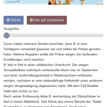
GMD 84.980421
GNF
10123.874202
GTQ 8.794891
Hören
Hör auf zuzuhören
GYD 241.157003
HKD 9.067746
Textgröße:
HNL 30.895616
HRK 7.536622
Zuvor hatten mehrere Medien berichtet, dass B. in eine
HTG 150.718127
Schlägerei verwickelt gewesen sei und selbst die Polizei gerufen
HUF 363.096405
habe. Nähere Angaben wollte die Polizei wegen der laufenden
IDR
Ermittlungen nicht machen.
20580.370421
B. lebt in Kiel in einer städtischen Unterkunft. Der wegen
ILS 3.468234
Sexualdelikten mehrfach vorbestrafte Mann war im September
IMP 0.857252
aus einer Justizvollzugsanstalt in Niedersachsen entlassen
INR 110.076256
worden, nachdem er eine siebenjährige Haftstrafe unter anderem
IQD
wegen Vergewaltigung abgesessen hatte. Mit dem Fall Maddie
1509.981237
hatte das nichts zu tun.
IRR
Nach seiner Entlassung lebte B. wochenlang als Obdachloser in
1590322.371805
Kiel in einem Waldstück. Das führte laut einem Bericht der "Kieler
ISK 142.598215
Nachrichten" zu Protesten von Anwohnern. Nach einer