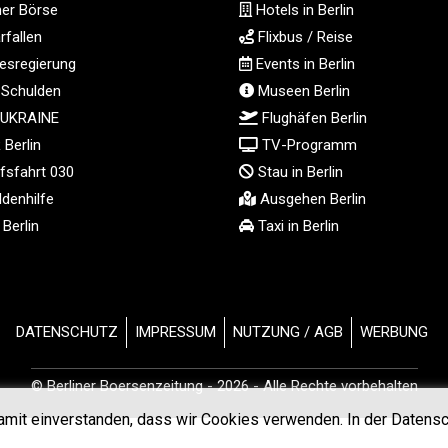
ner Börse
Hotels in Berlin
fallen
Flixbus / Reise
sregierung
Events in Berlin
 Schulden
Museen Berlin
 UKRAINE
Flughäfen Berlin
Berlin
TV-Programm
fsfahrt 030
Stau in Berlin
denhilfe
Ausgehen Berlin
Berlin
Taxi in Berlin
DATENSCHUTZ
IMPRESSUM
NUTZUNG / AGB
WERBUNG
© Berliner Boersenzeitung - 2026 - Alle Rechte vorbehalten
amit einverstanden, dass wir Cookies verwenden. In der Datensc