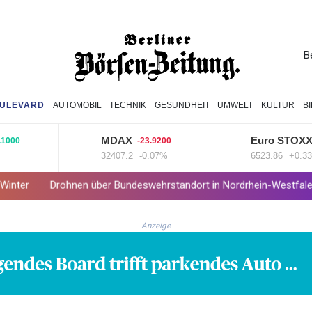
B
ULEVARD
AUTOMOBIL
TECHNIK
GESUNDHEIT
UMWELT
KULTUR
B
MDAX
Euro STOXX 50
-23.9200
21
32407.2
-0.07%
6523.86
+0.33%
nen über Bundeswehrstandort in Nordrhein-Westfalen gesichtet
Anzeige