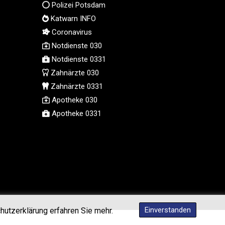
Polizei Potsdam
MMK 2427.596601
Katwarn INFO
MNT 4159.0218
Coronavirus
MOP 9.314584
Notdienste 030
MRU 46.338424
MUR 54.419742
Notdienste 0331
MVR 17.862733
Zahnärzte 030
MWK 1998.775164
Zahnärzte 0331
MXN 19.811945
Apotheke 030
MYR 4.728715
Apotheke 0331
MZN 73.882892
NAD 18.726567
NGN 1577.963717
NIO 42.419473
NOK 10.99759
NPR 175.501819
NZD 1.961547
OMR 0.442445
Einverstanden
hutzerklärung erfahren Sie mehr.
PAB 1.152686