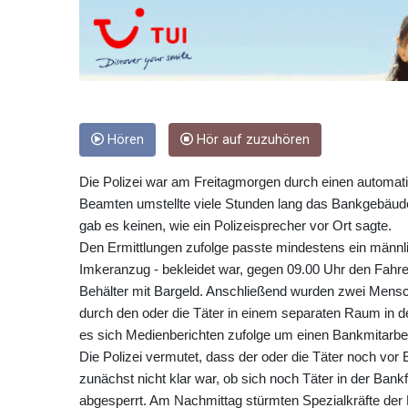
Hören
Hör auf zuzuhören
Die Polizei war am Freitagmorgen durch einen automati
Beamten umstellte viele Stunden lang das Bankgebäude
gab es keinen, wie ein Polizeisprecher vor Ort sagte.
Den Ermittlungen zufolge passte mindestens ein männli
Imkeranzug - bekleidet war, gegen 09.00 Uhr den Fahr
Behälter mit Bargeld. Anschließend wurden zwei Mensc
durch den oder die Täter in einem separaten Raum in de
es sich Medienberichten zufolge um einen Bankmitarbei
Die Polizei vermutet, dass der oder die Täter noch vor 
zunächst nicht klar war, ob sich noch Täter in der Bank
abgesperrt. Am Nachmittag stürmten Spezialkräfte der