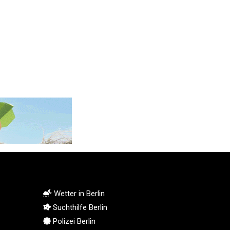
KGS 101.104505
KHR 4681.941823
KMF 492.514185
KRW 1627.712241
KWD 0.356853
KYD 0.960588
KZT 540.233287
LAK 26025.676609
LBP 103223.017367
LKR 386.635196
LRD 208.057415
LSL 18.726567
LTL 3.413768
LVL 0.699335
LYD 7.331909
MAD 10.743067
Wetter in Berlin
MDL 20.044751
Suchthilfe Berlin
MGA 4918.938878
Polizei Berlin
MKD 61.524236