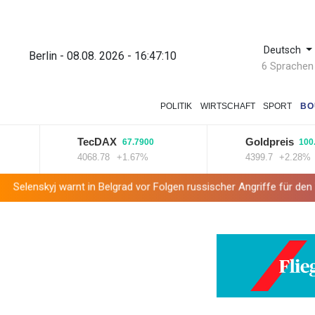
Deutsch
Berlin - 08.08. 2026 - 16:47:11
6 Sprachen
POLITIK
WIRTSCHAFT
SPORT
BO
TecDAX
Goldpreis
67.7900
100.1000
4068.78
+1.67%
4399.7
+2.28%
rnt in Belgrad vor Folgen russischer Angriffe für den Winter
Droh