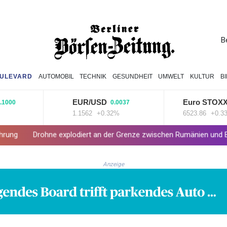
B
ULEVARD
AUTOMOBIL
TECHNIK
GESUNDHEIT
UMWELT
KULTUR
B
EUR/USD
Euro STOXX 50
0.0037
2
1.1562
+0.32%
6523.86
+0.33%
ne explodiert an der Grenze zwischen Rumänien und Bulgarien nahe 
Anzeige