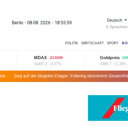
Deutsch
Berlin - 08.08. 2026 - 18:56:00
6 Sprachen
POLITIK
WIRTSCHAFT
SPORT
BO
MDAX
Goldpreis
-23.9200
100.1000
32407.2
-0.07%
4399.7
+2.28%
uf der längsten Etappe: Vollering übernimmt Gesamtführung
Droh