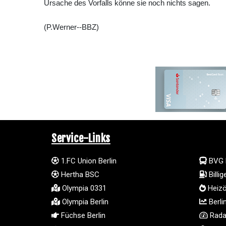
Ursache des Vorfalls könne sie noch nichts sagen.
(P.Werner--BBZ)
Service-Links
1.FC Union Berlin
BVG 
Hertha BSC
Billi
Olympia 0331
Heizö
Olympia Berlin
Berli
Füchse Berlin
Radar