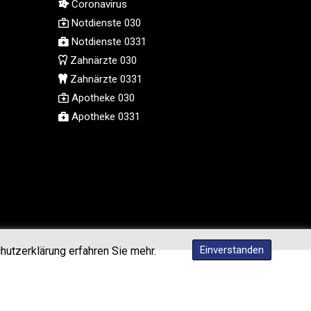
Coronavirus
MMK 2427.596601
Notdienste 030
MNT 4159.0218
Notdienste 0331
MOP 9.314584
Zahnärzte 030
MRU 46.338424
Zahnärzte 0331
MUR 54.419742
Apotheke 030
MVR 17.862733
MWK 1998.775164
Apotheke 0331
MXN 19.811945
MYR 4.728715
MZN 73.882892
NAD 18.726567
NGN 1577.963717
NIO 42.419473
NOK 10.99759
NPR 175.501819
Einverstanden
hutzerklärung erfahren Sie mehr.
NZD 1.961547
OMR 0.442445
PAB 1.152686