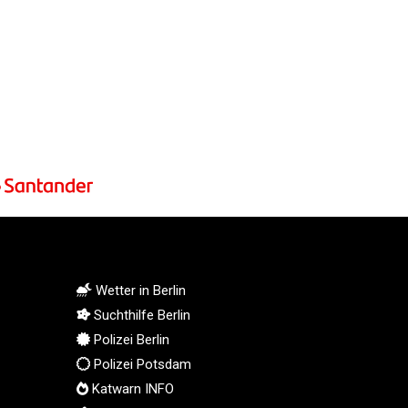
KGS 101.104505
KHR 4681.941823
KMF 492.514185
KRW 1627.712241
KWD 0.356853
KYD 0.960588
KZT 540.233287
LAK 26025.676609
LBP 103223.017367
LKR 386.635196
LRD 208.057415
LSL 18.726567
LTL 3.413768
Wetter in Berlin
LVL 0.699335
Suchthilfe Berlin
LYD 7.331909
Polizei Berlin
MAD 10.743067
MDL 20.044751
Polizei Potsdam
MGA 4918.938878
Katwarn INFO
MKD 61.524236