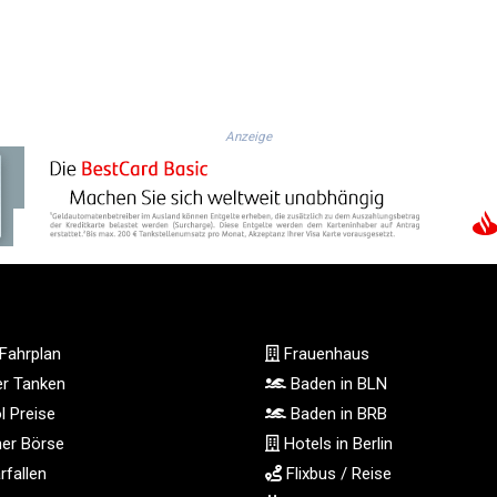
Anzeige
Fahrplan
Frauenhaus
ger Tanken
Baden in BLN
l Preise
Baden in BRB
ner Börse
Hotels in Berlin
fallen
Flixbus / Reise