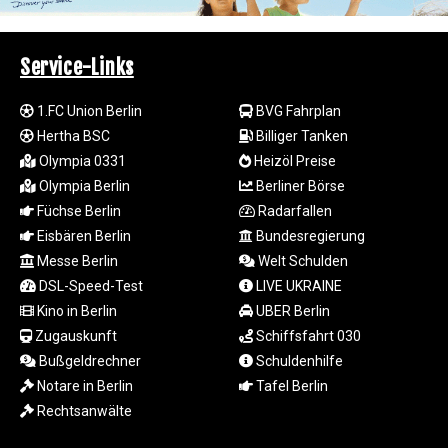
ISK 142.401223
JEP 0.855822
JMD 182.968915
Service-Links
JOD 0.81682
JPY 182.476764
1.FC Union Berlin
BVG Fahrplan
KES 149.050765
KGS 100.753239
Hertha BSC
Billiger Tanken
KHR
Olympia 0331
Heizöl Preise
4682.906821
Olympia Berlin
Berliner Börse
KMF 491.958449
Füchse Berlin
Radarfallen
KRW
Eisbären Berlin
Bundesregierung
1636.527559
Messe Berlin
Welt Schulden
KWD 0.356756
DSL-Speed-Test
LIVE UKRAINE
KYD 0.961952
KZT 540.905481
Kino in Berlin
UBER Berlin
LAK
Zugauskunft
Schiffsfahrt 030
26081.121706
Bußgeldrechner
Schuldenhilfe
LBP
Notare in Berlin
Tafel Berlin
103366.035355
Rechtsanwälte
LKR 387.731275
LRD 208.352023