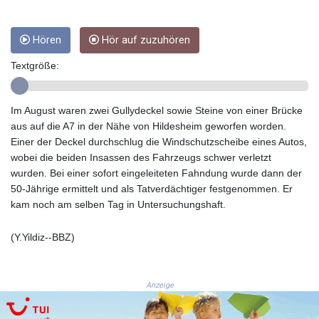
GIP 0.855822
GMD 85.257004
GNF
Hören
Hör auf zuzuhören
10136.986094
Textgröße:
GTQ 8.807392
GYD 241.487115
HKD 9.038495
Im August waren zwei Gullydeckel sowie Steine von einer Brücke
HNL 30.937889
aus auf die A7 in der Nähe von Hildesheim geworfen worden.
HRK 7.53374
Einer der Deckel durchschlug die Windschutzscheibe eines Autos,
HTG 150.917301
wobei die beiden Insassen des Fahrzeugs schwer verletzt
HUF 365.417829
wurden. Bei einer sofort eingeleiteten Fahndung wurde dann der
IDR
50-Jährige ermittelt und als Tatverdächtiger festgenommen. Er
20663.399096
kam noch am selben Tag in Untersuchungshaft.
ILS 3.465254
IMP 0.855822
(Y.Yildiz--BBZ)
INR 109.88556
IQD
1512.132406
Anzeige
IRR
1584001.909458