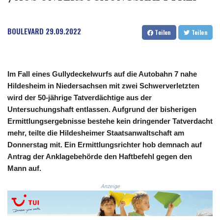
COP
3641.136324
BOULEVARD
29.09.2022
CRC 525.082981
Teilen
Teilen
CUC 1.152127
CUP 30.531367
CVE 110.279556
CZK 24.248834
Im Fall eines Gullydeckelwurfs auf die Autobahn 7 nahe
DJF 205.552484
Hildesheim in Niedersachsen mit zwei Schwerverletzten
DKK 7.475686
wird der 50-jährige Tatverdächtige aus der
DOP 67.260629
Untersuchungshaft entlassen. Aufgrund der bisherigen
DZD 153.094981
Ermittlungsergebnisse bestehe kein dringender Tatverdacht
EGP 57.25311
mehr, teilte die Hildesheimer Staatsanwaltschaft am
ERN 17.281906
Donnerstag mit. Ein Ermittlungsrichter hob demnach auf
ETB 186.307243
Antrag der Anklagebehörde den Haftbefehl gegen den
FJD 2.552999
Mann auf.
FKP 0.855822
GBP 0.856474
Anzeige
GEL 3.01278
GGP 0.855822
GHS 13.567791