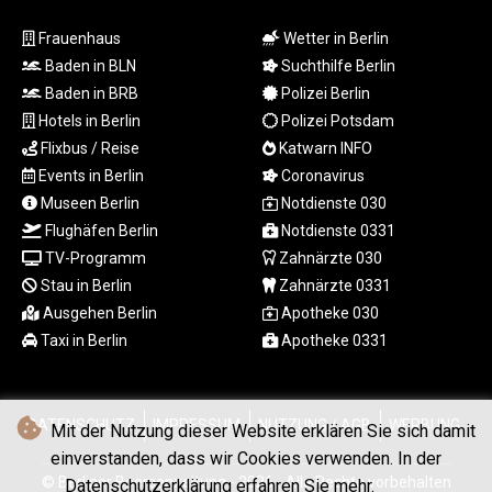
LSL 18.827475
Frauenhaus
Wetter in Berlin
LTL 3.401932
LVL 0.69691
Baden in BLN
Suchthilfe Berlin
LYD 7.358163
Baden in BRB
Polizei Berlin
MAD 10.769655
Hotels in Berlin
Polizei Potsdam
MDL 20.084174
Flixbus / Reise
Katwarn INFO
MGA
Events in Berlin
Coronavirus
4962.784289
Museen Berlin
Notdienste 030
MKD 61.534725
Flughäfen Berlin
Notdienste 0331
MMK
TV-Programm
Zahnärzte 030
2418.826093
MNT
Stau in Berlin
Zahnärzte 0331
4142.864879
Ausgehen Berlin
Apotheke 030
MOP 9.326933
Taxi in Berlin
Apotheke 0331
MRU 46.275313
MUR 54.081038
MVR 17.811217
DATENSCHUTZ
IMPRESSUM
NUTZUNG / AGB
WERBUNG
MWK
Mit der Nutzung dieser Website erklären Sie sich damit
2001.516308
einverstanden, dass wir Cookies verwenden. In der
MXN 19.820025
© Berliner Boersenzeitung - 2026 - Alle Rechte vorbehalten
Datenschutzerklärung erfahren Sie mehr.