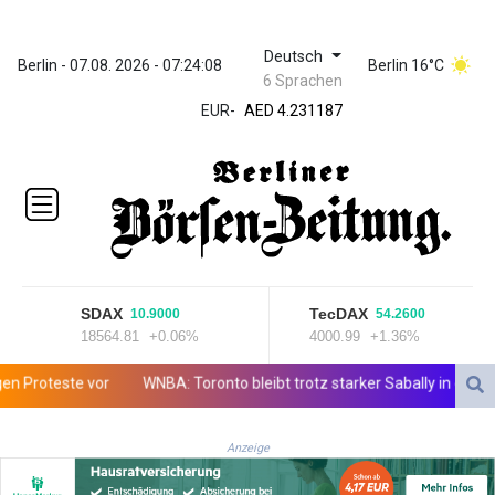
Deutsch
ZWL 370.984448
Berlin - 07.08. 2026 - 07:24:08
Berlin 16°C
6 Sprachen
AED 4.231187
EUR
-
AED 4.231187
AFN 75.465623
ALL 93.264739
AMD
422.166717
AOA
1057.65216
ARS
1727.905463
SDAX
TecDAX
10.9000
54.2600
AUD 1.640039
18564.81
+0.06%
4000.99
+1.36%
AWG 2.073829
AZN 1.963683
roteste vor
WNBA: Toronto bleibt trotz starker Sabally in der Krise
BAM 1.956109
BBD 2.324867
Anzeige
BDT 142.88258
BHD 0.435269