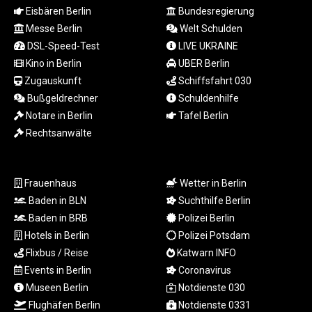
TND 3.366711
Eisbären Berlin
Bundesregierung
TRY 55.146402
Messe Berlin
Welt Schulden
TTD 7.835505
DSL-Speed-Test
LIVE UKRAINE
TWD 37.286072
Kino in Berlin
UBER Berlin
TZS
Zugauskunft
Schiffsfahrt 030
3060.872603
Bußgeldrechner
Schuldenhilfe
UAH 51.775757
Notare in Berlin
Tafel Berlin
UGX
4306.406038
Rechtsanwälte
USD 1.156136
UYU 46.534057
UZS
Frauenhaus
Wetter in Berlin
13815.821213
Baden in BLN
Suchthilfe Berlin
VES 873.763846
Baden in BRB
Polizei Berlin
VND
Hotels in Berlin
Polizei Potsdam
30295.956222
Flixbus / Reise
Katwarn INFO
VUV 137.592149
WST 3.154418
Events in Berlin
Coronavirus
XAF 657.83219
Museen Berlin
Notdienste 030
XAG 0.018216
Flughäfen Berlin
Notdienste 0331