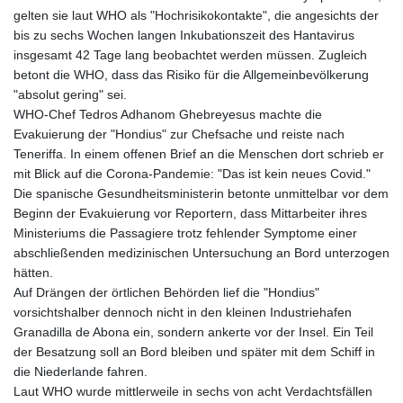
LSL 18.648909
gelten sie laut WHO als "Hochrisikokontakte", die angesichts der
LTL 3.413768
bis zu sechs Wochen langen Inkubationszeit des Hantavirus
LVL 0.699335
insgesamt 42 Tage lang beobachtet werden müssen. Zugleich
LYD 7.358849
betont die WHO, dass das Risiko für die Allgemeinbevölkerung
MAD 10.757887
"absolut gering" sei.
MDL 20.102303
WHO-Chef Tedros Adhanom Ghebreyesus machte die
MGA
Evakuierung der "Hondius" zur Chefsache und reiste nach
4982.944983
Teneriffa. In einem offenen Brief an die Menschen dort schrieb er
MKD 61.70777
mit Blick auf die Corona-Pandemie: "Das ist kein neues Covid."
MMK
Die spanische Gesundheitsministerin betonte unmittelbar vor dem
2427.367709
Beginn der Evakuierung vor Reportern, dass Mittarbeiter ihres
MNT
Ministeriums die Passagiere trotz fehlender Symptome einer
4157.510076
abschließenden medizinischen Untersuchung an Bord unterzogen
MOP 9.34149
hätten.
MRU 46.349915
Auf Drängen der örtlichen Behörden lief die "Hondius"
MUR 54.396619
vorsichtshalber dennoch nicht in den kleinen Industriehafen
MVR 17.862733
Granadilla de Abona ein, sondern ankerte vor der Insel. Ein Teil
MWK
der Besatzung soll an Bord bleiben und später mit dem Schiff in
2008.207995
die Niederlande fahren.
MXN 19.811776
Laut WHO wurde mittlerweile in sechs von acht Verdachtsfällen