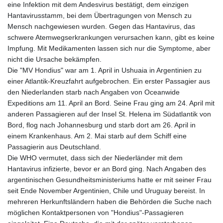
MYR 4.728715
eine Infektion mit dem Andesvirus bestätigt, dem einzigen
MZN 73.882892
Hantavirusstamm, bei dem Übertragungen von Mensch zu
NAD 18.78764
Mensch nachgewiesen wurden. Gegen das Hantavirus, das
NGN
schwere Atemwegserkrankungen verursachen kann, gibt es keine
1577.963717
Impfung. Mit Medikamenten lassen sich nur die Symptome, aber
NIO 42.540713
nicht die Ursache bekämpfen.
NOK 10.99759
Die "MV Hondius" war am 1. April in Ushuaia in Argentinien zu
NPR 176.001898
einer Atlantik-Kreuzfahrt aufgebrochen. Ein erster Passagier aus
NZD 1.961547
den Niederlanden starb nach Angaben von Oceanwide
OMR 0.442559
Expeditions am 11. April an Bord. Seine Frau ging am 24. April mit
PAB 1.15598
anderen Passagieren auf der Insel St. Helena im Südatlantik von
PEN 3.913564
Bord, flog nach Johannesburg und starb dort am 26. April in
PGK 5.112721
einem Krankenhaus. Am 2. Mai starb auf dem Schiff eine
PHP 70.183258
Passagierin aus Deutschland.
PKR 321.178758
Die WHO vermutet, dass sich der Niederländer mit dem
PLN 4.299905
Hantavirus infizierte, bevor er an Bord ging. Nach Angaben des
PYG
argentinischen Gesundheitsministeriums hatte er mit seiner Frau
6873.802279
seit Ende November Argentinien, Chile und Uruguay bereist. In
QAR 4.213541
mehreren Herkunftsländern haben die Behörden die Suche nach
RON 5.244583
möglichen Kontaktpersonen von "Hondius"-Passagieren
RSD 117.953626