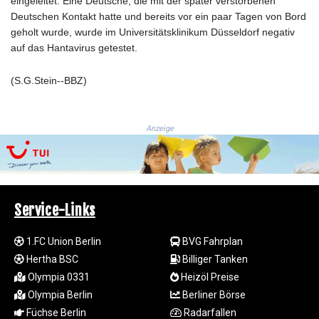
eingeleitet. Eine Deutsche, die mit der später verstorbenen
RUB 94.679224
Deutschen Kontakt hatte und bereits vor ein paar Tagen von Bord
RWF
geholt wurde, wurde im Universitätsklinikum Düsseldorf negativ
1693.738704
auf das Hantavirus getestet.
SAR 4.370455
SBD 9.325039
(S.G.Stein--BBZ)
SCR 16.735107
SDG 694.263698
SEK 10.961095
Anzeige
SGD 1.477777
SLE 28.445176
SOS 694.263682
SRD 43.778814
STD
Service-Links
23929.673396
STN 24.712399
1.FC Union Berlin
BVG Fahrplan
SVC 10.11514
Hertha BSC
Billiger Tanken
SZL 18.781467
Olympia 0331
Heizöl Preise
THB 38.164464
Olympia Berlin
Berliner Börse
TJS 10.664099
Füchse Berlin
Radarfallen
TMT 4.058036