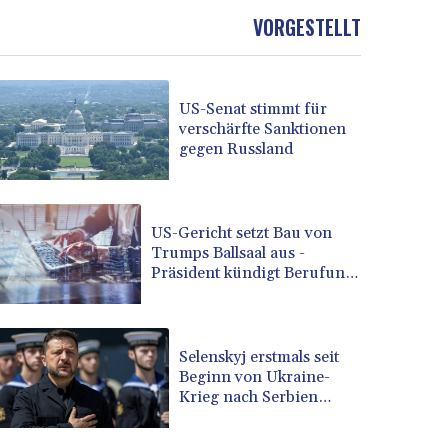
BOB 13.732063
VORGESTELLT
BRL 5.903186
BSD 1.155368
BTN 109.941469
US-Senat stimmt für
BWP 15.595008
verschärfte Sanktionen
BYN 3.440344
gegen Russland
BYR 22647.956716
BZD 2.323635
CAD 1.610853
CDF 2611.447728
US-Gericht setzt Bau von
Trumps Ballsaal aus -
CHF 0.933883
Präsident kündigt Berufung
CLF 0.026784
an
CLP 1057.407289
CNY 7.798581
CNH 7.792526
Selenskyj erstmals seit
COP 3654.814015
Beginn von Ukraine-
Krieg nach Serbien
CRC 525.224073
gereist
CUC 1.155508
CUP 30.620962