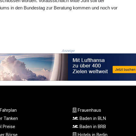
hlossen worden. Voraussichtlich Mitte Juni soll der
iums in den Bundestag zur Beratung kommen und noch vor
Anzeige
Fahrplan
Frauenhaus
ger Tanken
Baden in BLN
l Preise
Baden in BRB
ner Börse
Hotels in Berlin