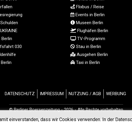
fallen
Flixbus / Reise
sregierung
Events in Berlin
 Schulden
Museen Berlin
 UKRAINE
Flughäfen Berlin
Berlin
TV-Programm
fsfahrt 030
Stau in Berlin
denhilfe
Ausgehen Berlin
Berlin
Taxi in Berlin
DATENSCHUTZ
IMPRESSUM
NUTZUNG / AGB
WERBUNG
© Berliner Boersenzeitung - 2026 - Alle Rechte vorbehalten
amit einverstanden, dass wir Cookies verwenden. In der Datensc