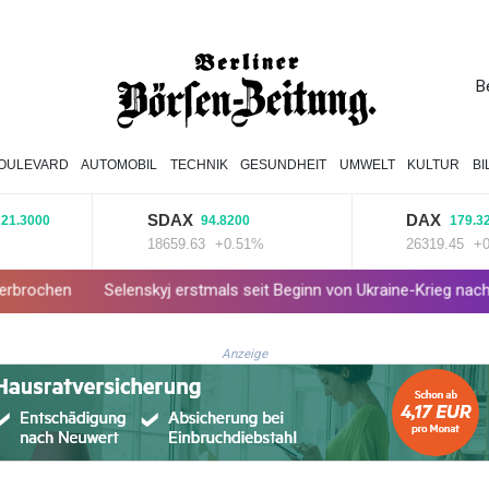
B
OULEVARD
AUTOMOBIL
TECHNIK
GESUNDHEIT
UMWELT
KULTUR
B
SDAX
DAX
00
94.8200
179.3200
18659.63
+0.51%
26319.45
+0.68%
Selenskyj erstmals seit Beginn von Ukraine-Krieg nach Serbien gerei
Anzeige