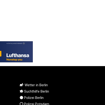
KGS 101.049317
KHR 4692.835464
KMF 493.401928
KRW 1628.763599
KWD 0.356717
KYD 0.962823
KZT 541.490267
LAK 26085.892065
LBP 103461.84386
LKR 387.534794
LRD 208.545127
LSL 18.770139
LTL 3.411914
LVL 0.698955
LYD 7.349191
Wetter in Berlin
MAD 10.76839
Suchthilfe Berlin
MDL 20.09139
Polizei Berlin
MGA 4930.319798
Polizei Potsdam
MKD 61.67427