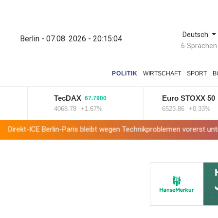
Deutsch
Berlin - 07.08. 2026 - 20:15:05
6 Sprachen
POLITIK
WIRTSCHAFT
SPORT
B
TecDAX
Euro STOXX 50
67.7900
21.30
4068.78
+1.67%
6523.86
+0.33%
Berlin-Paris bleibt wegen Technikproblemen vorerst unterbrochen