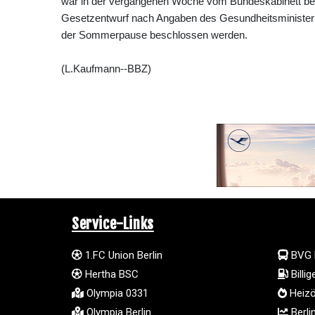
war in der vergangenen Woche vom Bundeskabinett besc
Gesetzentwurf nach Angaben des Gesundheitsminister
der Sommerpause beschlossen werden.
(L.Kaufmann--BBZ)
Service-Links
1.FC Union Berlin
BVG 
Hertha BSC
Billi
Olympia 0331
Heizö
Olympia Berlin
Berli