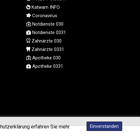
MMK 2426.049949
Katwarn INFO
MNT 4155.253063
Coronavirus
MOP 9.336419
Notdienste 030
MRU 46.447652
Notdienste 0331
MUR 54.38913
Zahnärzte 030
MVR 17.86473
Zahnärzte 0331
MWK 2003.425785
Apotheke 030
MXN 19.809879
Apotheke 0331
MYR 4.726256
MZN 73.847013
NAD 18.770139
NGN 1576.482821
NIO 42.517619
NOK 10.972802
NPR 175.906351
NZD 1.963747
Einverstanden
hutzerklärung erfahren Sie mehr.
OMR 0.444306
PAB 1.155353