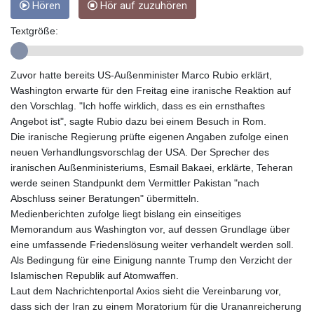
Hören
Hör auf zuzuhören
GMD 84.980421
GNF
Textgröße:
10123.874202
GTQ 8.794891
GYD 241.157003
Zuvor hatte bereits US-Außenminister Marco Rubio erklärt,
HKD 9.067746
Washington erwarte für den Freitag eine iranische Reaktion auf
HNL 30.895616
den Vorschlag. "Ich hoffe wirklich, dass es ein ernsthaftes
HRK 7.536622
Angebot ist", sagte Rubio dazu bei einem Besuch in Rom.
HTG 150.718127
Die iranische Regierung prüfte eigenen Angaben zufolge einen
HUF 363.096405
neuen Verhandlungsvorschlag der USA. Der Sprecher des
IDR
iranischen Außenministeriums, Esmail Bakaei, erklärte, Teheran
20580.370421
werde seinen Standpunkt dem Vermittler Pakistan "nach
ILS 3.468234
Abschluss seiner Beratungen" übermitteln.
IMP 0.857252
Medienberichten zufolge liegt bislang ein einseitiges
INR 110.076256
Memorandum aus Washington vor, auf dessen Grundlage über
IQD
eine umfassende Friedenslösung weiter verhandelt werden soll.
1509.981237
Als Bedingung für eine Einigung nannte Trump den Verzicht der
IRR
Islamischen Republik auf Atomwaffen.
1590322.371805
Laut dem Nachrichtenportal Axios sieht die Vereinbarung vor,
ISK 142.598215
dass sich der Iran zu einem Moratorium für die Urananreicherung