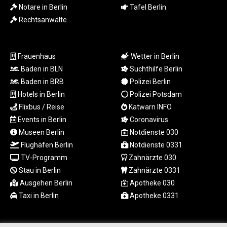
MZN 73.882892
Notare in Berlin
Tafel Berlin
NAD 18.726567
Rechtsanwälte
NGN
1577.963717
NIO 42.419473
Frauenhaus
Wetter in Berlin
NOK 10.99759
Baden in BLN
Suchthilfe Berlin
NPR 175.501819
Baden in BRB
Polizei Berlin
NZD 1.966719
OMR 0.442445
Hotels in Berlin
Polizei Potsdam
PAB 1.152686
Flixbus / Reise
Katwarn INFO
PEN 3.903651
Events in Berlin
Coronavirus
PGK 5.093937
Museen Berlin
Notdienste 030
PHP 70.183258
Flughäfen Berlin
Notdienste 0331
PKR 320.014324
TV-Programm
Zahnärzte 030
PLN 4.299905
Stau in Berlin
Zahnärzte 0331
PYG
6853.914834
Ausgehen Berlin
Apotheke 030
QAR 4.213648
Taxi in Berlin
Apotheke 0331
RON 5.244583
RSD 117.338542