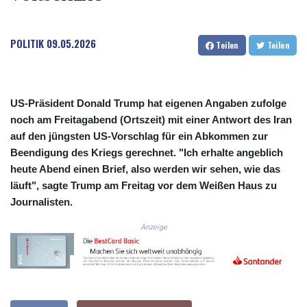
COP 3633.55485
CRC 523.993489
POLITIK
09.05.2026
CUC 1.156136
Teilen
Teilen
CUP 30.637594
CVE 110.26363
CZK 24.258158
DJF 205.267449
US-Präsident Donald Trump hat eigenen Angaben zufolge
DKK 7.477932
noch am Freitagabend (Ortszeit) mit einer Antwort des Iran
DOP 67.289164
auf den jüngsten US-Vorschlag für ein Abkommen zur
DZD 152.967099
Beendigung des Kriegs gerechnet. "Ich erhalte angeblich
EGP 57.380687
heute Abend einen Brief, also werden wir sehen, wie das
ERN 17.342035
läuft", sagte Trump am Freitag vor dem Weißen Haus zu
ETB 186.049588
Journalisten.
FJD 2.553384
FKP 0.857252
Anzeige
GBP 0.858527
GEL 3.017966
GGP 0.857252
GHS 13.526832
GIP 0.857252