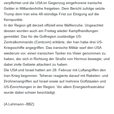
JEP 0.857252
verpflichtet und die USA im Gegenzug eingefrorene iranische
JMD 183.057725
Gelder in Milliardenhöhe freigeben. Dem Bericht zufolge setzte
JOD 0.819746
Trump dem Iran eine 48-stündige Frist zur Einigung auf die
JPY 182.445186
Kernpunkte.
KES 149.158147
In der Region gilt derzeit offiziell eine Waffenruhe. Ungeachtet
KGS 101.104505
dessen wurden auch am Freitag wieder Kampfhandlungen
KHR
gemeldet. Das für die Golfregion zuständige US-
4681.941823
Zentralkommando (Centcom) erklärte, der Iran habe drei US-
KMF 492.514185
Kriegsschiffe angegriffen. Das iranische Militär warf den USA
KRW
wiederum vor, einen iranischen Tanker ins Visier genommen zu
1627.677557
haben, der sich in Richtung der Straße von Hormus bewegte, und
KWD 0.356853
dabei zivile Gebiete attackiert zu haben.
KYD 0.960588
Die USA und Israel hatten am 28. Februar mit Luftangriffen den
KZT 540.233287
Iran-Krieg begonnen. Teheran reagierte darauf mit Raketen- und
LAK
Drohnenangriffen auf Israel sowie auf mehrere Golfstaaten und
26025.676609
US-Einrichtungen in der Region. Vor allem Energieinfrastruktur
LBP
wurde dabei schwer beschädigt.
103223.017367
LKR 386.635196
(A.Lehmann--BBZ)
LRD 208.057415
LSL 18.726567