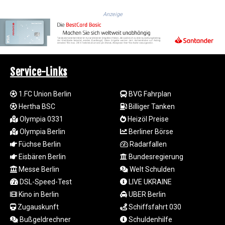
LTL 3.413768
Anzeige
LVL 0.699335
LYD 7.331909
MAD 10.743067
MDL 20.044751
MGA
Service-Links
4918.938878
MKD 61.524236
1.FC Union Berlin
BVG Fahrplan
MMK
Hertha BSC
Billiger Tanken
2427.363841
MNT
Olympia 0331
Heizöl Preise
4157.293457
Olympia Berlin
Berliner Börse
MOP 9.314584
Füchse Berlin
Radarfallen
MRU 46.338424
Eisbären Berlin
Bundesregierung
MUR 54.419742
Messe Berlin
Welt Schulden
MVR 17.862733
DSL-Speed-Test
LIVE UKRAINE
MWK
Kino in Berlin
UBER Berlin
1998.775164
MXN 19.812061
Zugauskunft
Schiffsfahrt 030
MYR 4.728715
Bußgeldrechner
Schuldenhilfe