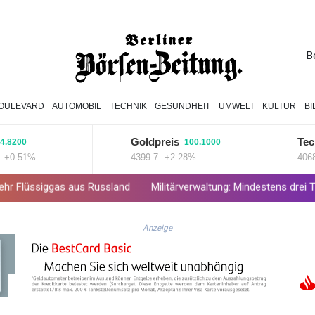
B
OULEVARD
AUTOMOBIL
TECHNIK
GESUNDHEIT
UMWELT
KULTUR
B
Goldpreis
TecDAX
100.1000
1%
4399.7
+2.28%
4068.78
+
s aus Russland
Militärverwaltung: Mindestens drei Tote durch russ
Anzeige