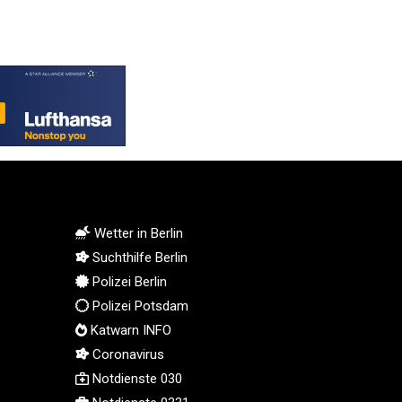
KGS 101.104505
KHR 4685.244046
KMF 492.514185
KRW 1627.712241
KWD 0.356853
KYD 0.963346
KZT 541.784389
LAK 26108.437325
LBP 103531.946431
LKR 387.745291
LRD 209.896866
Wetter in Berlin
LSL 18.648909
Suchthilfe Berlin
LTL 3.413768
Polizei Berlin
LVL 0.699335
Polizei Potsdam
LYD 7.358849
Katwarn INFO
MAD 10.757887
Coronavirus
MDL 20.102303
MGA 4982.944983
Notdienste 030
MKD 61.70777