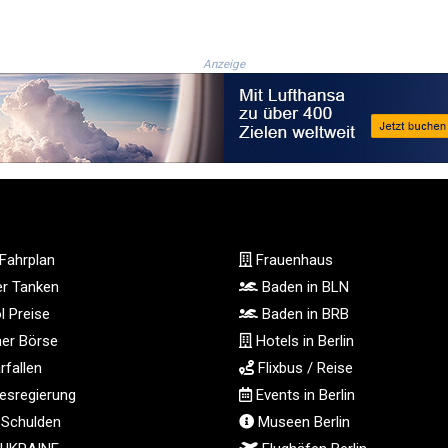
Anzeige
Fahrplan
Frauenhaus
ger Tanken
Baden in BLN
l Preise
Baden in BRB
ner Börse
Hotels in Berlin
fallen
Flixbus / Reise
sregierung
Events in Berlin
 Schulden
Museen Berlin