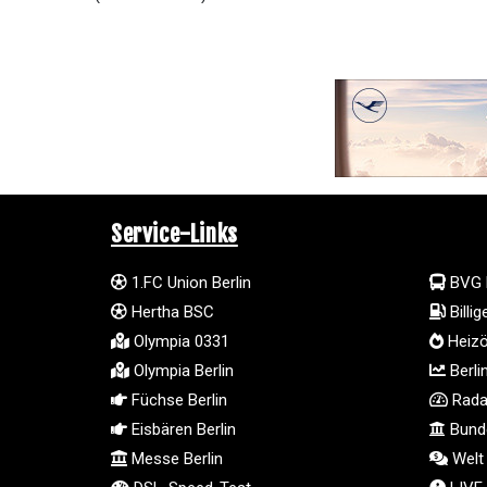
Service-Links
1.FC Union Berlin
BVG 
Hertha BSC
Billi
Olympia 0331
Heizö
Olympia Berlin
Berli
Füchse Berlin
Radar
Eisbären Berlin
Bunde
Messe Berlin
Welt