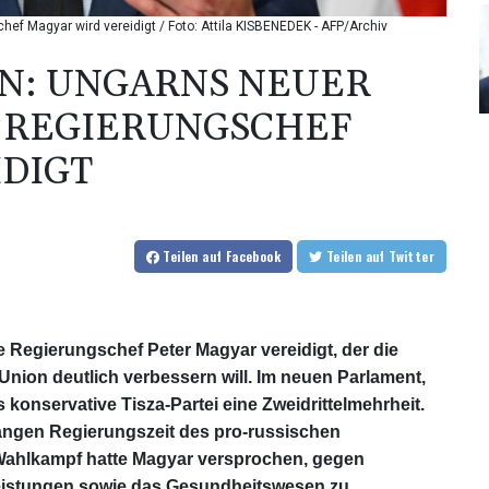
ef Magyar wird vereidigt / Foto: Attila KISBENEDEK - AFP/Archiv
AN: UNGARNS NEUER
 REGIERUNGSCHEF
IDIGT
Teilen
auf Facebook
Teilen
auf Twitter
 Regierungschef Peter Magyar vereidigt, der die
ion deutlich verbessern will. Im neuen Parlament,
nservative Tisza-Partei eine Zweidrittelmehrheit.
r langen Regierungszeit des pro-russischen
 Wahlkampf hatte Magyar versprochen, gegen
leistungen sowie das Gesundheitswesen zu