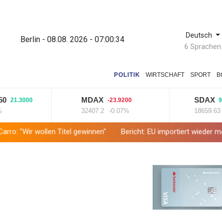
Deutsch
Berlin - 08.08. 2026 - 07:00:35
6 Sprachen
POLITIK
WIRTSCHAFT
SPORT
B
MDAX
SDAX
3000
-23.9200
94.8200
32407.2
-0.07%
18659.63
+0.5
en Titel gewinnen"
Bericht: EU importiert wieder mehr Flüssigga