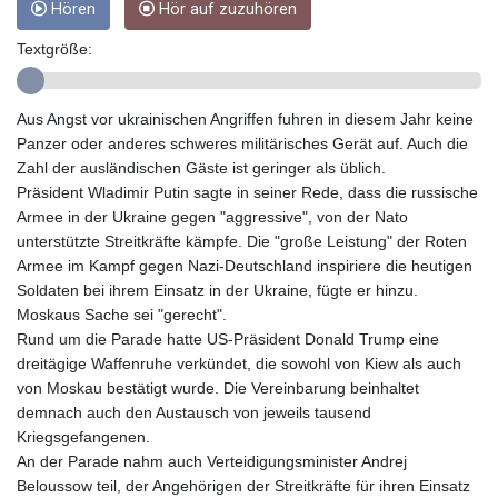
Hören
Hör auf zuzuhören
GMD 84.980421
GNF
Textgröße:
10123.874202
GTQ 8.794891
GYD 241.157003
Aus Angst vor ukrainischen Angriffen fuhren in diesem Jahr keine
HKD 9.067746
Panzer oder anderes schweres militärisches Gerät auf. Auch die
HNL 30.895616
Zahl der ausländischen Gäste ist geringer als üblich.
HRK 7.536622
Präsident Wladimir Putin sagte in seiner Rede, dass die russische
HTG 150.718127
Armee in der Ukraine gegen "aggressive", von der Nato
HUF 363.096405
unterstützte Streitkräfte kämpfe. Die "große Leistung" der Roten
IDR
Armee im Kampf gegen Nazi-Deutschland inspiriere die heutigen
20580.370421
Soldaten bei ihrem Einsatz in der Ukraine, fügte er hinzu.
ILS 3.468234
Moskaus Sache sei "gerecht".
IMP 0.8566
Rund um die Parade hatte US-Präsident Donald Trump eine
INR 110.076256
dreitägige Waffenruhe verkündet, die sowohl von Kiew als auch
IQD
von Moskau bestätigt wurde. Die Vereinbarung beinhaltet
1509.981237
demnach auch den Austausch von jeweils tausend
IRR
Kriegsgefangenen.
1590322.371805
An der Parade nahm auch Verteidigungsminister Andrej
ISK 142.598215
Beloussow teil, der Angehörigen der Streitkräfte für ihren Einsatz