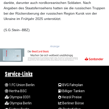
JEP 0.8566
dankte, darunter auch nordkoreanischen Soldaten. Nach
JMD 183.057725
Angaben des Staatsfernsehens hatten sie die russischen Truppen
JOD 0.819746
bei der Rückeroberung der russischen Region Kursk von der
JPY 182.445186
Ukraine im Frühjahr 2025 unterstützt.
KES 149.158147
KGS 101.104505
(S.G.Stein--BBZ)
KHR
4681.941823
KMF 492.514185
Anzeige
KRW
1627.712241
KWD 0.356853
KYD 0.960588
KZT 540.233287
Service-Links
LAK
26025.676609
1.FC Union Berlin
BVG Fahrplan
LBP
Hertha BSC
Billiger Tanken
103223.017367
LKR 386.635196
Olympia 0331
Heizöl Preise
LRD 208.057415
Olympia Berlin
Berliner Börse
LSL 18.726567