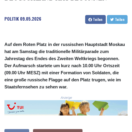
COP 3633.55485
CRC 523.993489
POLITIK
09.05.2026
CUC 1.156136
Teilen
Teilen
CUP 30.637594
CVE 110.26363
CZK 24.258158
DJF 205.267449
Auf dem Roten Platz in der russischen Hauptstadt Moskau
DKK 7.477932
hat am Samstag die traditionelle Militärparade zum
DOP 67.289164
Jahrestag des Endes des Zweiten Weltkriegs begonnen.
DZD 152.967099
Der Aufmarsch startete um kurz nach 10.00 Uhr Ortszeit
EGP 57.293288
(09.00 Uhr MESZ) mit einer Formation von Soldaten, die
ERN 17.342035
eine große russische Flagge auf den Platz trugen, wie im
ETB 186.049588
Staatsfernsehen zu sehen war.
FJD 2.553384
FKP 0.8566
Anzeige
GBP 0.856968
GEL 3.017966
GGP 0.8566
GHS 13.526832
GIP 0.8566