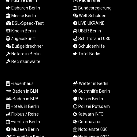
Füchse Berlin
Radarfallen
LTL 3.413768
Eisbären Berlin
Bundesregierung
LVL 0.699335
Messe Berlin
Welt Schulden
LYD 7.331909
DSL-Speed-Test
LIVE UKRAINE
MAD 10.743067
Kino in Berlin
UBER Berlin
MDL 20.044751
MGA
Zugauskunft
Schiffsfahrt 030
4918.938878
Bußgeldrechner
Schuldenhilfe
MKD 61.524236
Notare in Berlin
Tafel Berlin
MMK
Rechtsanwälte
2427.596601
MNT 4159.0218
MOP 9.314584
Frauenhaus
Wetter in Berlin
MRU 46.338424
Baden in BLN
Suchthilfe Berlin
MUR 54.419742
Baden in BRB
Polizei Berlin
MVR 17.862733
MWK
Hotels in Berlin
Polizei Potsdam
1998.775164
Flixbus / Reise
Katwarn INFO
MXN 19.811945
Events in Berlin
Coronavirus
MYR 4.728715
Museen Berlin
Notdienste 030
MZN 73.882892