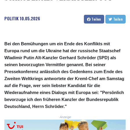
COP 3633.55485
CRC 523.993489
POLITIK
10.05.2026
CUC 1.156136
Teilen
Teilen
CUP 30.637594
CVE 110.26363
CZK 24.258158
DJF 205.267449
Bei den Bemühungen um ein Ende des Konflikts mit
DKK 7.477932
Europa rund um die Ukraine hat der russische Staatschef
DOP 67.289164
Wladimir Putin Alt-Kanzler Gerhard Schröder (SPD) als
DZD 152.967099
seinen bevorzugten Vermittler genannt. Bei seiner
EGP 57.380687
Pressekonferenz anlässlich des Gedenkens zum Ende des
ERN 17.342035
Zweiten Weltkriegs antwortete der Kreml-Chef am Samstag
ETB 186.049588
auf die Frage, wer sein liebster Kandidat für die
FJD 2.553384
Wiederaufnahme eines Dialogs mit Europa sei: "Persönlich
FKP 0.857252
bevorzuge ich den früheren Kanzler der Bundesrepublik
GBP 0.858527
Deutschland, Herrn Schröder."
GEL 3.017966
GGP 0.857252
Anzeige
GHS 13.526832
GIP 0.857252