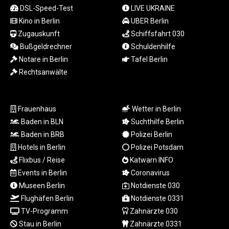
LTL 3.413768
DSL-Speed-Test
LIVE UKRAINE
LVL 0.699335
Kino in Berlin
UBER Berlin
LYD 7.331909
Zugauskunft
Schiffsfahrt 030
MAD 10.743067
Bußgeldrechner
Schuldenhilfe
MDL 20.044751
Notare in Berlin
Tafel Berlin
MGA
Rechtsanwälte
4918.938878
MKD 61.524236
MMK
Frauenhaus
Wetter in Berlin
2427.363841
MNT
Baden in BLN
Suchthilfe Berlin
4157.293457
Baden in BRB
Polizei Berlin
MOP 9.314584
Hotels in Berlin
Polizei Potsdam
MRU 46.338424
Flixbus / Reise
Katwarn INFO
MUR 54.419742
Events in Berlin
Coronavirus
MVR 17.862733
Museen Berlin
Notdienste 030
MWK
Flughäfen Berlin
Notdienste 0331
1998.775164
MXN 19.812061
TV-Programm
Zahnärzte 030
MYR 4.728715
Stau in Berlin
Zahnärzte 0331