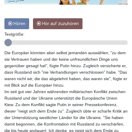
GMD 84.980421
GNF
10123.874202
GTQ 8.794891
Hören
Hör auf zuzuhören
GYD 241.157003
Textgröße:
HKD 9.067746
HNL 30.895616
HRK 7.536622
Die Europäer könnten aber selbst jemanden auswählen, "zu dem
HTG 150.718127
sie Vertrauen haben und der keine unfreundlichen Dinge uns
HUF 363.096405
gegenüber gesagt hat", fügte Putin hinzu. Zugleich versicherte er,
IDR
dass Russland sich "nie Verhandlungen verschlossen" habe. "Das
20580.370421
waren nicht wir, die das abgelehnt haben, das waren sie", fügte er
ILS 3.468234
mit Blick auf die Europäer hinzu.
IMP 0.857252
Im seit gut vier Jahren währenden militärischen Konflikt zwischen
INR 110.076256
Russland und der Ukraine unterstützt die Europäische Union
IQD
Kiew. Zu dem Konflikt sagte Putin in seiner Pressekonferenz,
1509.981237
dieser "neigt sich dem Ende zu". Zugleich übte er scharfe Kritik an
IRR
der Unterstützung westlicher Länder für die Ukraine. "Sie haben
1590322.371805
damit begonnen, die Konfrontation mit Russland zu verschärfen,
ISK 142.598215
die bis heute andauert. Ich denke, es neigt sich dem Ende zu,