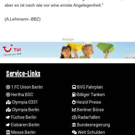
JEP 0.857252
aber es ist nach wie vor eine ernste Angelegenheit."
JMD 183.057725
JOD 0.819746
(A.Lehmann--BBZ)
JPY 182.445186
KES 149.158147
KGS 101.104505
Anzeige
KHR
4681.941823
KMF 492.514185
KRW
1627.677557
Service-Links
KWD 0.356853
KYD 0.960588
KZT 540.233287
1.FC Union Berlin
BVG Fahrplan
LAK
Hertha BSC
Billiger Tanken
26025.676609
Olympia 0331
Heizöl Preise
LBP
Olympia Berlin
Berliner Börse
103223.017367
Füchse Berlin
Radarfallen
LKR 386.635196
Eisbären Berlin
Bundesregierung
LRD 208.057415
Messe Berlin
Welt Schulden
LSL 18.726567