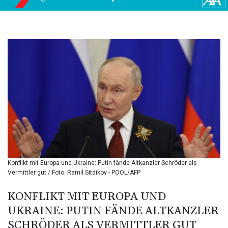
BIF 3451.157116
BMD 1.156136
BND 1.477082
BOB 13.69983
BRL 5.876989
BSD 1.152686
BTN 109.688637
BWP 15.558807
BYN 3.432357
BYR
22660.258427
BZD 2.318271
CAD 1.61333
CDF
2615.761404
Konflikt mit Europa und Ukraine: Putin fände Altkanzler Schröder als
CHF 0.93588
Vermittler gut / Foto: Ramil Sitdikov - POOL/AFP
CLF 0.026829
CLP
KONFLIKT MIT EUROPA UND
1055.916879
UKRAINE: PUTIN FÄNDE ALTKANZLER
CNY 7.801146
SCHRÖDER ALS VERMITTLER GUT
CNH 7.796152