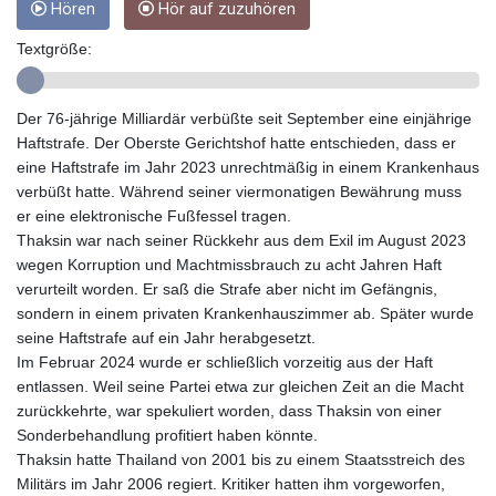
Hören
Hör auf zuzuhören
GNF
10147.737864
Textgröße:
GTQ 8.815354
GYD 241.718112
HKD 9.065451
Der 76-jährige Milliardär verbüßte seit September eine einjährige
HNL 30.967502
Haftstrafe. Der Oberste Gerichtshof hatte entschieden, dass er
HRK 7.535417
eine Haftstrafe im Jahr 2023 unrechtmäßig in einem Krankenhaus
HTG 151.068808
verbüßt hatte. Während seiner viermonatigen Bewährung muss
HUF 362.95604
er eine elektronische Fußfessel tragen.
IDR
Thaksin war nach seiner Rückkehr aus dem Exil im August 2023
20561.109276
wegen Korruption und Machtmissbrauch zu acht Jahren Haft
ILS 3.46635
verurteilt worden. Er saß die Strafe aber nicht im Gefängnis,
IMP 0.858821
sondern in einem privaten Krankenhauszimmer ab. Später wurde
INR 109.970331
seine Haftstrafe auf ein Jahr herabgesetzt.
IQD
Im Februar 2024 wurde er schließlich vorzeitig aus der Haft
1513.494564
entlassen. Weil seine Partei etwa zur gleichen Zeit an die Macht
IRR
zurückkehrte, war spekuliert worden, dass Thaksin von einer
1588650.168343
Sonderbehandlung profitiert haben könnte.
ISK 142.60075
Thaksin hatte Thailand von 2001 bis zu einem Staatsstreich des
JEP 0.858821
Militärs im Jahr 2006 regiert. Kritiker hatten ihm vorgeworfen,