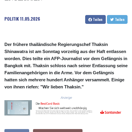
CRC 525.224073
CUC 1.155508
POLITIK
11.05.2026
CUP 30.620962
Teilen
Teilen
CVE 110.52354
CZK 24.260063
DJF 205.745052
DKK 7.475778
Der frühere thailändische Regierungschef Thaksin
DOP 67.445728
Shinawatra ist am Sonntag vorzeitig aus der Haft entlassen
DZD 153.610645
worden. Dies teilte ein AFP-Journalist vor dem Gefängnis in
EGP 57.528581
Bangkok mit. Thaksin schloss nach seiner Entlassung seine
ERN 17.33262
Familienangehörigen in die Arme. Vor dem Gefängnis
ETB 186.48005
hatten sich mehrere hundert Anhänger versammelt. Einige
FJD 2.554253
von ihnen riefen: "Wir lieben Thaksin."
FKP 0.858821
GBP 0.856712
Anzeige
GEL 3.021621
GGP 0.858821
GHS 13.558658
GIP 0.858821
GMD 85.507793