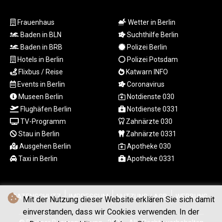
NAD 18.770139
NGN
Frauenhaus
Wetter in Berlin
1576.482821
Baden in BLN
Suchthilfe Berlin
NIO 42.517619
Baden in BRB
Polizei Berlin
NOK 10.972802
NPR 175.906351
Hotels in Berlin
Polizei Potsdam
NZD 1.963747
Flixbus / Reise
Katwarn INFO
OMR 0.444306
Events in Berlin
Coronavirus
PAB 1.155353
Museen Berlin
Notdienste 030
PEN 3.912853
Flughäfen Berlin
Notdienste 0331
PGK 5.105944
TV-Programm
Zahnärzte 030
PHP 70.259509
Stau in Berlin
Zahnärzte 0331
PKR 320.758912
PLN 4.298432
Ausgehen Berlin
Apotheke 030
PYG
Taxi in Berlin
Apotheke 0331
6870.070656
QAR 4.22358
RON 5.250745
DATENSCHUTZ
IMPRESSUM
NUTZUNG / AGB
WERBUNG
Mit der Nutzung dieser Website erklären Sie sich damit
RSD 117.339569
einverstanden, dass wir Cookies verwenden. In der
RUB 95.236935