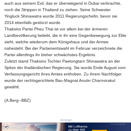
JMD 183.483652
auch aus seinem Exil, das er überwiegend in Dubai verbrachte,
JOD 0.81929
noch die Strippen in Thailand zu ziehen. Seine Schwester
JPY 182.481304
Yingluck Shinawatra wurde 2011 Regierungschefin, bevor sie
KES 149.476942
2014 ebenfalls gestürzt wurde.
KGS 101.049317
Thaksins Partei Pheu Thai ist vor allem bei der ärmeren
KHR
Landbevölkerung beliebt, die in ihr eine Gegenbewegung zur Elite
4692.835464
sieht, welche wiederum dem Königshaus und der Armee
KMF 493.401928
nahesteht. Bei der Parlamentswahl im Februar verzeichnete die
KRW
Partei allerdings ihr bisher schwächstes Ergebnis.
1628.763599
Zuletzt stand Thaksins Tochter Paetongtarn Shinawatra an der
KWD 0.356717
Spitze der thailändischen Regierung. Sie wurde Ende August vom
KYD 0.962823
Verfassungsgericht ihres Amtes enthoben. Zu ihrem Nachfolger
KZT 541.490267
wurde der rechtsgerichtete Bau-Magnat Anutin Charnvirakul
LAK
gewählt.
26085.892065
LBP
(A.Berg--BBZ)
103461.84386
LKR 387.534794
LRD 208.545127
Anzeige
LSL 18.770139
LTL 3.411914