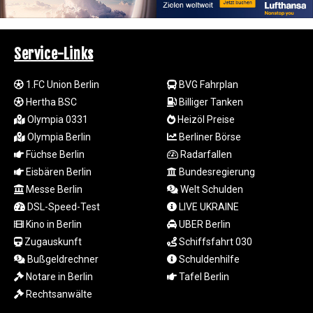
LVL 0.698955
LYD 7.349191
MAD 10.76839
Service-Links
MDL 20.09139
MGA
1.FC Union Berlin
BVG Fahrplan
4930.319798
Hertha BSC
Billiger Tanken
MKD 61.67427
MMK
Olympia 0331
Heizöl Preise
2426.049949
Olympia Berlin
Berliner Börse
MNT
Füchse Berlin
Radarfallen
4155.253063
Eisbären Berlin
Bundesregierung
MOP 9.336419
Messe Berlin
Welt Schulden
MRU 46.447652
DSL-Speed-Test
LIVE UKRAINE
MUR 54.38913
Kino in Berlin
UBER Berlin
MVR 17.86473
MWK
Zugauskunft
Schiffsfahrt 030
2003.425785
Bußgeldrechner
Schuldenhilfe
MXN 19.809879
Notare in Berlin
Tafel Berlin
MYR 4.726256
Rechtsanwälte
MZN 73.847013