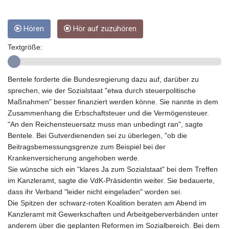
GMD 84.980421
GNF
10123.874202
Hören
Hör auf zuzuhören
GTQ 8.794891
Textgröße:
GYD 241.157003
HKD 9.067746
HNL 30.895616
Bentele forderte die Bundesregierung dazu auf, darüber zu
HRK 7.536622
sprechen, wie der Sozialstaat "etwa durch steuerpolitische
HTG 150.718127
Maßnahmen" besser finanziert werden könne. Sie nannte in dem
HUF 363.096405
Zusammenhang die Erbschaftsteuer und die Vermögensteuer.
IDR
"An den Reichensteuersatz muss man unbedingt ran", sagte
20580.370421
Bentele. Bei Gutverdienenden sei zu überlegen, "ob die
ILS 3.468234
Beitragsbemessungsgrenze zum Beispiel bei der
IMP 0.8566
Krankenversicherung angehoben werde.
INR 110.076256
Sie wünsche sich ein "klares Ja zum Sozialstaat" bei dem Treffen
IQD
im Kanzleramt, sagte die VdK-Präsidentin weiter. Sie bedauerte,
1509.981237
dass ihr Verband "leider nicht eingeladen" worden sei.
IRR
Die Spitzen der schwarz-roten Koalition beraten am Abend im
1590322.371805
Kanzleramt mit Gewerkschaften und Arbeitgeberverbänden unter
ISK 142.598215
anderem über die geplanten Reformen im Sozialbereich. Bei dem