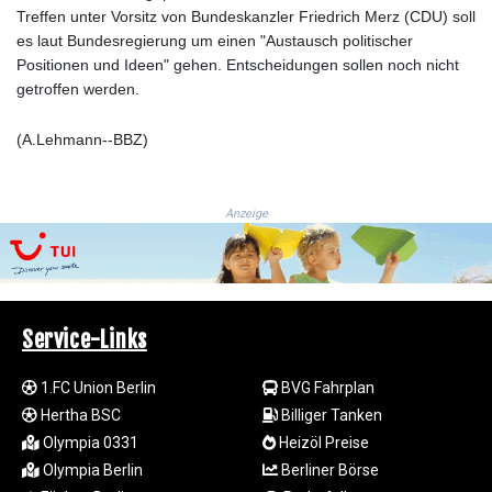
JEP 0.8566
Treffen unter Vorsitz von Bundeskanzler Friedrich Merz (CDU) soll
JMD 183.057725
es laut Bundesregierung um einen "Austausch politischer
JOD 0.819746
Positionen und Ideen" gehen. Entscheidungen sollen noch nicht
JPY 182.445186
getroffen werden.
KES 149.158147
KGS 101.104505
(A.Lehmann--BBZ)
KHR
4681.941823
KMF 492.514185
Anzeige
KRW
1627.712241
KWD 0.356853
KYD 0.960588
KZT 540.233287
Service-Links
LAK
26025.676609
1.FC Union Berlin
BVG Fahrplan
LBP
103223.017367
Hertha BSC
Billiger Tanken
LKR 386.635196
Olympia 0331
Heizöl Preise
LRD 208.057415
Olympia Berlin
Berliner Börse
LSL 18.726567