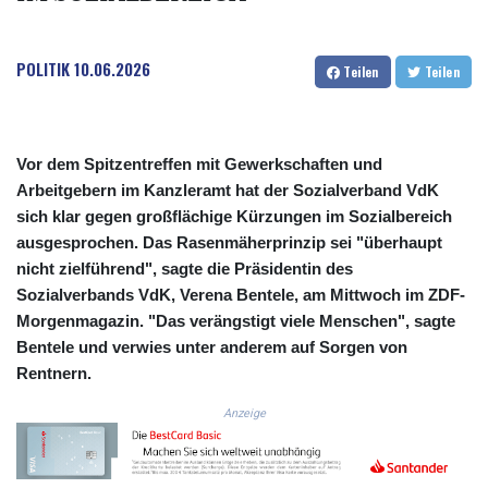
COP 3633.55485
CRC 523.993489
POLITIK
10.06.2026
CUC 1.156136
Teilen
Teilen
CUP 30.637594
CVE 110.26363
CZK 24.258158
DJF 205.267449
Vor dem Spitzentreffen mit Gewerkschaften und
DKK 7.477932
Arbeitgebern im Kanzleramt hat der Sozialverband VdK
DOP 67.289164
sich klar gegen großflächige Kürzungen im Sozialbereich
DZD 152.967099
ausgesprochen. Das Rasenmäherprinzip sei "überhaupt
EGP 57.293288
nicht zielführend", sagte die Präsidentin des
ERN 17.342035
Sozialverbands VdK, Verena Bentele, am Mittwoch im ZDF-
ETB 186.049588
Morgenmagazin. "Das verängstigt viele Menschen", sagte
FJD 2.553384
Bentele und verwies unter anderem auf Sorgen von
FKP 0.8566
Rentnern.
GBP 0.856968
GEL 3.017966
Anzeige
GGP 0.8566
GHS 13.526832
GIP 0.8566