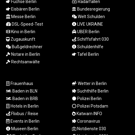
Füchse Berlin
Radarfallen
LTL 3.413768
Eisbären Berlin
Bundesregierung
LVL 0.699335
Messe Berlin
Welt Schulden
LYD 7.331909
DSL-Speed-Test
LIVE UKRAINE
MAD 10.743067
MDL 20.044751
Kino in Berlin
UBER Berlin
MGA
Zugauskunft
Schiffsfahrt 030
4918.938878
Bußgeldrechner
Schuldenhilfe
MKD 61.524236
Notare in Berlin
Tafel Berlin
MMK
Rechtsanwälte
2427.596601
MNT 4159.0218
MOP 9.314584
Frauenhaus
Wetter in Berlin
MRU 46.338424
MUR 54.419742
Baden in BLN
Suchthilfe Berlin
MVR 17.862733
Baden in BRB
Polizei Berlin
MWK
Hotels in Berlin
Polizei Potsdam
1998.775164
Flixbus / Reise
Katwarn INFO
MXN 19.811945
Events in Berlin
Coronavirus
MYR 4.728715
Museen Berlin
Notdienste 030
MZN 73.882892