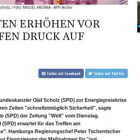
Scholz / Foto: MIGUEL MEDINA - AFP/Archiv
TEN ERHÖHEN VOR
FEN DRUCK AUF
Teilen
auf Facebook
Teilen
auf Twitter
undeskanzler Olaf Scholz (SPD) zur Energiepreiskrise
en Zeiten "schnellstmöglich Sicherheit", sagte
 (SPD) der Zeitung "Welt" vom Dienstag.
(SPD) erwartet für das Treffen am
he". Hamburgs Regierungschef Peter Tschentscher
zur Finanzierung der Maßnahmen für "gut