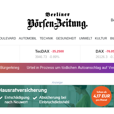
B
OULEVARD
AUTOMOBIL
TECHNIK
GESUNDHEIT
UMWELT
KULTUR
B
TecDAX
DAX
-35.2500
-76.0500
3946.73
-0.89%
26126.3
-0.29%
teil in Prozess um tödlichen Autoanschlag auf Verdi-Demonstration
Anzeige