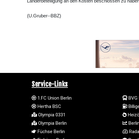
Länderbeteiligung an den Kosten beschlossen zu haben
(U.Gruber--BBZ)
Service-Links
1.FC Union Berlin
BVG 
Hertha BSC
Billi
Olympia 0331
Heizö
Olympia Berlin
Berli
Füchse Berlin
Radar