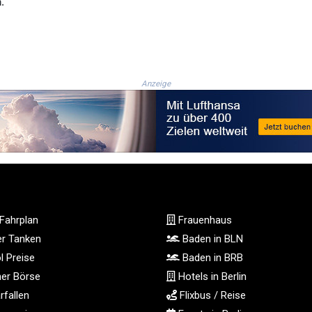
.
Anzeige
Fahrplan
Frauenhaus
ger Tanken
Baden in BLN
l Preise
Baden in BRB
ner Börse
Hotels in Berlin
fallen
Flixbus / Reise