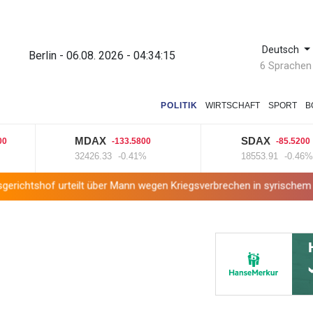
Deutsch
Berlin - 06.08. 2026 - 04:34:16
6 Sprachen
POLITIK
WIRTSCHAFT
SPORT
B
MDAX
SDAX
-133.5800
-85.5200
32426.33
-0.41%
18553.91
-0.46%
t über Mann wegen Kriegsverbrechen in syrischem Bürgerkrieg
Ur