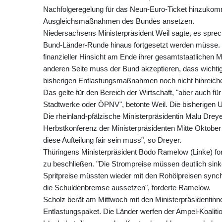
Nachfolgeregelung für das Neun-Euro-Ticket hinzukommen
Ausgleichsmaßnahmen des Bundes ansetzen.
Niedersachsens Ministerpräsident Weil sagte, es spre
Bund-Länder-Runde hinaus fortgesetzt werden müsse. "Z
finanzieller Hinsicht am Ende ihrer gesamtstaatlichen Mi
anderen Seite muss der Bund akzeptieren, dass wichtige
bisherigen Entlastungsmaßnahmen noch nicht hinreiche
Das gelte für den Bereich der Wirtschaft, "aber auch f
Stadtwerke oder ÖPNV", betonte Weil. Die bisherigen 
Die rheinland-pfälzische Ministerpräsidentin Malu Dreye
Herbstkonferenz der Ministerpräsidenten Mitte Oktober w
diese Aufteilung fair sein muss", so Dreyer.
Thüringens Ministerpräsident Bodo Ramelow (Linke) for
zu beschließen. "Die Strompreise müssen deutlich sinke
Spritpreise müssten wieder mit den Rohölpreisen sync
die Schuldenbremse aussetzen", forderte Ramelow.
Scholz berät am Mittwoch mit den Ministerpräsidentinne
Entlastungspaket. Die Länder werfen der Ampel-Koaliti