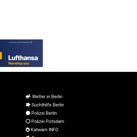
MMK 2425.761657
MNT 4157.747973
MOP 9.330357
MRU 46.312797
MUR 54.285874
MVR 17.852389
MWK 2007.117959
MXN 19.919233
MYR 4.724922
MZN 73.848488
NAD 18.858
NGN 1574.334577
NIO 42.504153
Wetter in Berlin
NOK 11.010667
Suchthilfe Berlin
NPR 175.672918
Polizei Berlin
NZD 1.962891
Polizei Potsdam
OMR 0.444286
PAB 1.154903
Katwarn INFO
PEN 3.9114