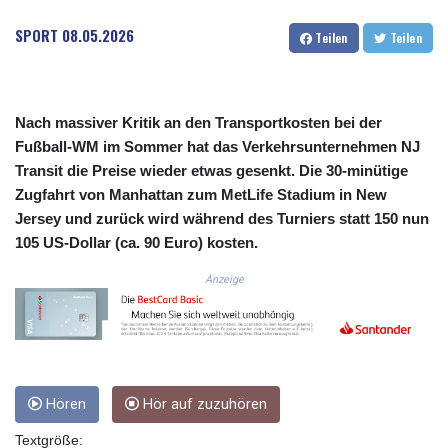
COP
SPORT
08.05.2026
Teilen
Teilen
3649.648544
CRC 523.841657
CUC 1.155801
CUP 30.628717
Nach massiver Kritik an den Transportkosten bei der
CVE 110.23168
Fußball-WM im Sommer hat das Verkehrsunternehmen NJ
CZK 24.254187
Transit die Preise wieder etwas gesenkt. Die 30-minütige
DJF 205.207971
DKK 7.47562
Zugfahrt von Manhattan zum MetLife Stadium in New
DOP 67.269666
Jersey und zurück wird während des Turniers statt 150 nun
DZD 152.922776
105 US-Dollar (ca. 90 Euro) kosten.
EGP 57.293846
Anzeige
ERN 17.33701
ETB 185.995679
FJD 2.552644
FKP 0.857003
GBP 0.856685
GEL 3.016621
Hören
Hör auf zuzuhören
GGP 0.857003
GHS 13.522912
Textgröße: