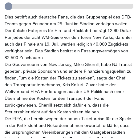
GIP 0.857003
GMD 84.945873
GNF
Dies betrifft auch deutsche Fans, die das Gruppenspiel des DFB-
10120.940719
Teams gegen Ecuador am 25. Juni im Stadion verfolgen wollen.
GTQ 8.792342
Der übliche Fahrpreis für Hin- und Rückfahrt beträgt 12,90 Dollar.
GYD 241.087126
Für jedes der acht WM-Spiele vor den Toren New Yorks, darunter
HKD 9.068233
auch das Finale am 19. Juli, werden lediglich 40.000 Zugtickets
HNL 30.886664
verfügbar sein. Das Stadion besitzt ein Fassungsvermögen von
HRK 7.535359
82.500 Zuschauern.
HTG 150.674455
Die Gouverneurin von New Jersey, Mikie Sherrill, habe NJ Transit
HUF 363.218435
gebeten, private Sponsoren und andere Finanzierungsquellen zu
IDR
finden, "um die Kosten der Tickets zu senken", sagte der Chef
20574.407074
des Transportunternehmens, Kris Kolluri. Zuvor hatte der
ILS 3.467228
Weltverband FIFA Forderungen aus der US-Politik nach einer
IMP 0.857003
Übernahme der Kosten für den Transport der Fans
INR 110.044414
zurückgewiesen. Sherrill setzt sich dafür ein, dass die
IQD
Steuerzahler nicht auf den Kosten sitzen bleiben.
1509.543707
Die FIFA, die bereits wegen der hohen Ticketpreise für die Spiele
IRR
in der Kritik steht und Rekordeinnahmen erwartet, erklärte, dass
1589861.560911
die ursprünglichen Vereinbarungen mit den Gastgeberstädten