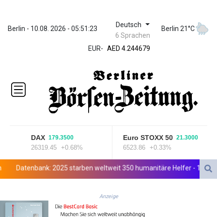
Deutsch
ZWL 372.167332
Berlin - 10.08. 2026 - 05:51:23
Berlin 21°C
6 Sprachen
AED 4.244679
EUR
-
AED 4.244679
AFN 76.884463
ALL 93.191831
AMD
421.972449
AOA
1059.869723
ARS
1724.912124
DAX
Euro STOXX 50
179.3500
21.3000
AUD 1.6354
26319.45
+0.68%
6523.86
+0.33%
AWG 2.081886
AZN 1.966206
Datenbank: 2025 starben weltweit 350 humanitäre Helfer - 186 davon 
BAM 1.955209
BBD 2.320998
Anzeige
BDT 142.646882
BHD 0.434569