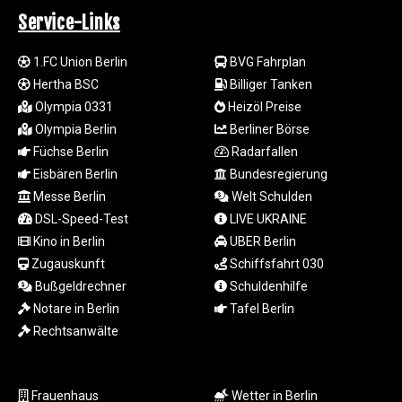
LSL 18.721141
Service-Links
LTL 3.412778
LVL 0.699133
1.FC Union Berlin
BVG Fahrplan
LYD 7.329784
Hertha BSC
Billiger Tanken
MAD 10.739954
Olympia 0331
Heizöl Preise
MDL 20.038943
Olympia Berlin
Berliner Börse
MGA
Füchse Berlin
Radarfallen
4917.513571
MKD 61.511407
Eisbären Berlin
Bundesregierung
MMK
Messe Berlin
Welt Schulden
2426.660491
DSL-Speed-Test
LIVE UKRAINE
MNT
Kino in Berlin
UBER Berlin
4156.088844
Zugauskunft
Schiffsfahrt 030
MOP 9.311885
Bußgeldrechner
Schuldenhilfe
MRU 46.324997
Notare in Berlin
Tafel Berlin
MUR 54.084519
MVR 17.857278
Rechtsanwälte
MWK 1998.196
MXN 19.811636
MYR 4.721676
Frauenhaus
Wetter in Berlin