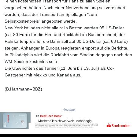
ISK 142.614473
"einen kostenlosen Transport für Fans zu allen Spielen"
JEP 0.857003
vorgesehen hätten. Nach einer Neuverhandlung sei vereinbart
JMD 183.004683
worden, dass der Transport an Spieltagen "zum
JOD 0.819461
Selbstkostenpreis" angeboten werde.
JPY 182.465669
New York ist indes nicht allein: In Boston werden 95 US-Dollar
KES 148.856198
(ca. 80 Euro) für die Hin- und Rückfahrt im Bus berechnet, der
KGS 101.074744
Fahrkartenpreis für die Bahn soll auf 80 US-Dollar (ca. 68 Euro)
KHR
steigen. Anhänger in Europa reagierten empört auf die Berichte.
4680.585188
In Philadelphia wird die Rückfahrt vom Stadion dagegen nach den
KMF 492.370809
WM-Spielen kostenlos sein.
KRW
Die USA richten das Turnier (11. Juni bis 19. Juli) als Co-
1629.805632
Gastgeber mit Mexiko und Kanada aus.
KWD 0.35675
KYD 0.96031
(B.Hartmann--BBZ)
KZT 540.07675
LAK
26018.135435
Anzeige
LBP
103193.107569
LKR 386.523165
LRD 207.997128