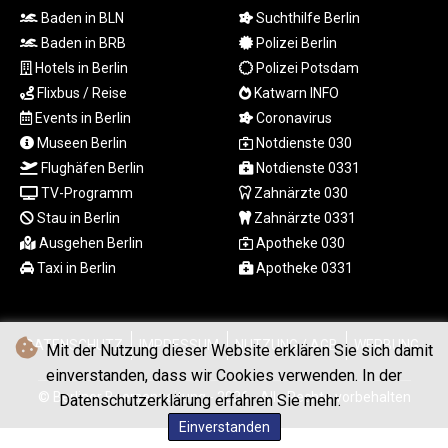
MZN 73.861472
Baden in BLN
Suchthilfe Berlin
NAD 18.721141
Baden in BRB
Polizei Berlin
NGN
Hotels in Berlin
Polizei Potsdam
1573.958077
Flixbus / Reise
Katwarn INFO
NIO 42.407181
NOK 10.983967
Events in Berlin
Coronavirus
NPR 175.450966
Museen Berlin
Notdienste 030
NZD 1.96296
Flughäfen Berlin
Notdienste 0331
OMR 0.442316
TV-Programm
Zahnärzte 030
PAB 1.152352
Stau in Berlin
Zahnärzte 0331
PEN 3.90252
Ausgehen Berlin
Apotheke 030
PGK 5.092461
Taxi in Berlin
Apotheke 0331
PHP 70.290014
PKR 319.921597
PLN 4.298989
PYG
DATENSCHUTZ
IMPRESSUM
NUTZUNG / AGB
WERBUNG
Mit der Nutzung dieser Website erklären Sie sich damit
6851.928851
einverstanden, dass wir Cookies verwenden. In der
QAR 4.212427
© Berliner Boersenzeitung - 2026 - Alle Rechte vorbehalten
Datenschutzerklärung erfahren Sie mehr.
RON 5.248837
RSD 117.304542
Einverstanden