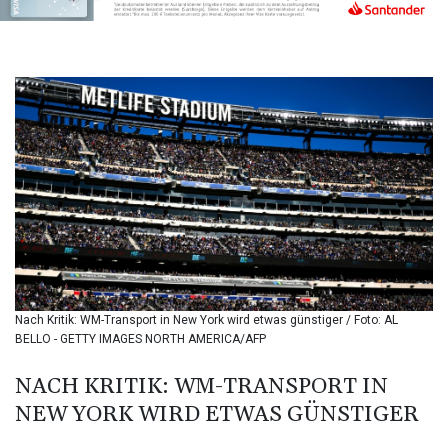
BIF 3450.157113
BMD 1.155801
BND 1.476654
BOB 13.69586
BRL 5.875747
BSD 1.152352
BTN 109.656854
BWP 15.554298
BYN 3.431363
BYR
22653.692413
BZD 2.317599
CAD 1.612515
CDF
2614.996978
Nach Kritik: WM-Transport in New York wird etwas günstiger / Foto: AL
CHF 0.934118
BELLO - GETTY IMAGES NORTH AMERICA/AFP
CLF 0.026812
CLP
NACH KRITIK: WM-TRANSPORT IN
1055.246154
NEW YORK WIRD ETWAS GÜNSTIGER
CNY 7.798879
CNH 7.793437